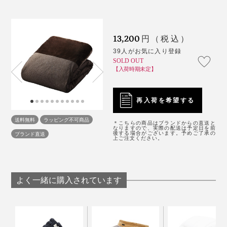
中に断熱層があるから、外側が起毛素材である必要はな
く、むしろ身体に沿うことで冷気をシャットアウト。軽
13,200
円（税込）
量化にも一役買っています。
39人がお気に入り登録
SOLD OUT
【入荷時期未定】
複数の素材を組み合わせることで、それぞれの役割を助
長し合い、快適な睡眠環境をつくり出しています。
再入荷を希望する
送料無料
ラッピング不可商品
＊こちらの商品はブランドからの直送と
なりますので、実際の配送は予定日を前
ちまたの毛布素材の布団カバーとはまったくの別モノ。
後する場合がございます。予めご了承の
ブランド直送
上ご注文ください。
考え尽くされた「オールインワン毛布」があれば、一晩
中ぬくぬくです。
よく一緒に購入されています