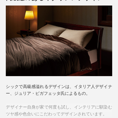
その上の中わたには、ハイテク保温素材「ステラカーヴ
シックで高級感溢れるデザインは、イタリア人デザイナ
ォⅡ」を採用。中空の丸い断面の繊維と星型の断面の繊
ー、ジュリア・ピガフェッタ氏によるもの。
維を混ぜることで、よりふっくら空気を含み、脅威の保
温力を発揮。弾力性と柔らかさを両立し、軽さも特徴で
デザイナー自身が家で何度も試し、インテリアに馴染む
す。
ツヤ感や色合いにこだわってデザインされています。