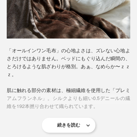
主。ただの１枚毛布ではなく、中に掛け布団を入れられ
る構造で、それ自体にも中わたを入れた、新ジャンルの
寝具。いわば、「毛布つき掛け布団 兼 掛け布団カバ
ー」です。
中に入れる掛け布団によって厚みが変えられるうえ、掛
「オールインワン毛布」の心地よさは、ズレない心地よ
け布団を入れずに単体でも使えるから、秋〜冬〜春と３
さだけではありません。ベッドにもぐり込んだ瞬間の、
シーズン活躍。
とろけるような肌ざわりが格別。あぁ、なめらか〜ｚｚ
ｚ。
肌に触れる部分の素材は、極細繊維を使用した「プレミ
アムフランネル」。シルクよりも細い0.5デニールの繊
維を192本撚り合わせて織られています。
続きを読む