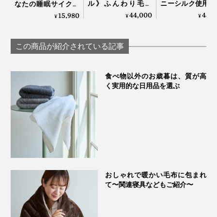
ル》ふんわり毛足
ニーシルク使用、
なたの睡眠サイクル
1.7cmのメリノウー
毛の匠”が磨き
に合わせて、電源が
44,000
45,
15,980
¥
¥
¥
ルが気持ちいい！軽
る、傑作寝具｜Si
自動オンオフ！洗濯
い掛け心地の「毛
Aura
機で丸洗いできる
布」｜LOOM &
「電気毛布（シング
この商品が紹介されている記事
SPOOL ルームアンド
ル）」｜HEAT-
スプール SERENE
CRACKER PREMIUM
食べ物以外のお歳暮は、質が高
く実用的な日用品を選ぶ
おしゃれで暖かい毛布に包まれ
て〜関連寝具などもご紹介〜