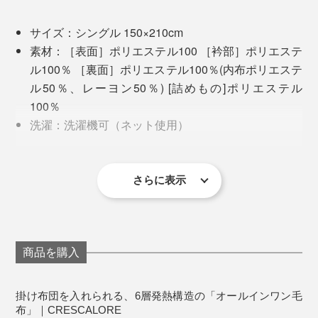
い。体にフィットして暖かさがアップし、軽量化にも貢
献。
実際に比べてみると分かりますが、普通の毛布が寝返り
サイズ：シングル 150×210cm
を繰り返すうちにはだけてしまうのに対し、「オールイ
素材：［表面］ポリエステル100 ［衿部］ポリエステ
暖かさは、中身の保温中わたや高密度シートがキープし
ンワン毛布」は上側の生地が伸びることで身体にフィッ
ル100％ ［裏面］ポリエステル100％(内布ポリエステ
てくれるので、一番外側には伸びない起毛素材よりも、
トし、寝返りを打っても打っても、毛布が逃げないので
ル50％、レーヨン50％) [詰めもの]ポリエステル
伸びるニット素材が適切なのだとか。
す。
100％
洗濯：洗濯機可（ネット使用）
合理的な理由に「へぇ〜」を連発してしまいました。
写真は、肌に触れる起毛面
生産国：中国
掛け布団の出し入れのためのファスナーはダブル仕様
さらに表示
で、掛け布団を留めるテープは８か所。
洗濯ネットを使用し、洗濯機で洗えるので、お手入れも
ラクラクです。
商品を購入
掛け布団を入れられる、6層発熱構造の「オールインワン毛
布」｜CRESCALORE