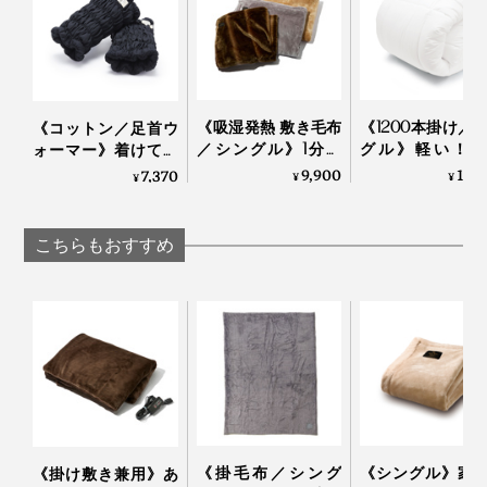
《吸湿発熱 敷き毛布
《1200本掛け／
《コットン／足首ウ
／シングル》1分で
グル》軽い！暖
ォーマー》着けてい
5℃アップ！ 軽さと
い！プロ向け防
ることを忘れる肌触
9,900
19,
7,370
¥
¥
¥
なめらかさが格別の
から生まれた「
りだから、習慣にな
「毛布」｜CALDO
羽毛布団」｜プ
る。冷え・むくみ対
NIDO notteⅢ
ロフト
策に「足首ウォーマ
こちらもおすすめ
ー」 | IONDOCTOR
《掛毛布／シング
《シングル》家
《掛け敷き兼用》あ