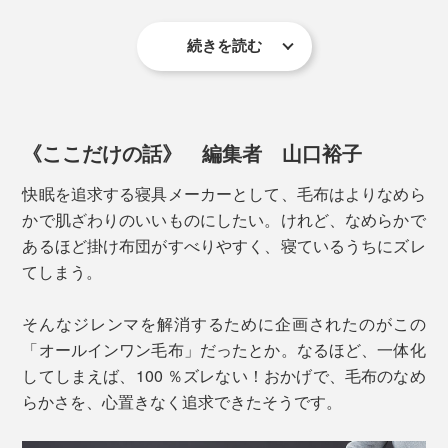
続きを読む
《ここだけの話》 編集者 山口裕子
快眠を追求する寝具メーカーとして、毛布はよりなめら
かで肌ざわりのいいものにしたい。けれど、なめらかで
あるほど掛け布団がすべりやすく、寝ているうちにズレ
てしまう。
そんなジレンマを解消するために企画されたのがこの
「オールインワン毛布」だったとか。なるほど、一体化
表側のストレッチ素材も、ソリッドではなく杢調のブラ
してしまえば、100 ％ズレない！おかげで、毛布のなめ
ウンにすることで、表情をつけています。
らかさを、心置きなく追求できたそうです。
さらに、暖かい空気を逃さず、上からの冷気をシャット