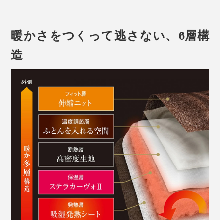
暖かさをつくって逃さない、6層構
造
毛布と布団が一体化すれば、もうズレ問題とはさような
ら。朝までぐっすりおやすみなさい！
その起毛感は、まるでチンチラの毛皮のように、なめら
かで緻密。徹底した毛抜け処理がされているため、第三
者機関での検査でも最高等級の5級を取得。遊び毛や毛
抜けの心配もなく、快適です。