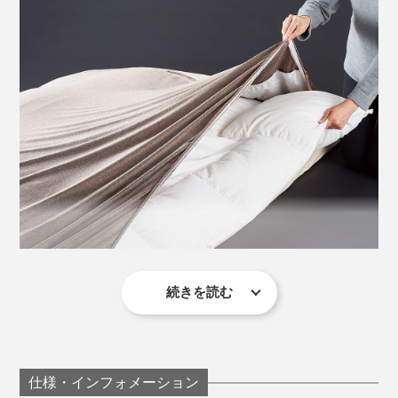
アウトする「断熱層」を挟んで、掛け布団を入れる空間
があり、一番外側の素材は、起毛感のないスベスベのス
トレッチ生地。
中わたの偏りを防ぐためのキルトステッチは、幅広の流
線形で、肌ざわりとエレガントなデザイン性を両立。
続きを読む
毛布といいつつ、表側はストレッチ性のあるニット素材
というのも斬新。
一見暖かさに貢献していなさそうに見えるこのストレッ
片面に伸びる素材を使うことで、寝返りしてもはだけな
仕様・インフォメーション
チ生地が、実は影の立役者。