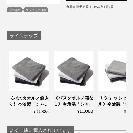
倉庫出荷予定日： 2026年8月7日
送料無料
ラッピング可能
しっかりと厚みもあって、踏んでもヨレにくく、家族３
人で使っても水分が床に貫通しません。
ラインナップ
バスマットとしては高価ですが、アートを購入すること
を思えば妥当だと思います！
《バスタオル／箱な
《ウォッシュタ
《バスタオル／箱入
し》今治製「シャト
ル》今治製「シ
り》今治製「シャト
ル織機」でゆっくり
ル織機」でゆっ
ル織機」でゆっくり
11,000
2,
11,385
¥
¥
¥
織った、育つタオル
織った、育つタ
織った、育つタオル
｜SHUTTLE 1963
｜SHUTTLE 1963
｜SHUTTLE 1963
よく一緒に購入されています