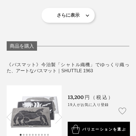
お手入れ：衣類のファスナーなどの引っかかりを防
ぐため、洗濯ネットのご使用をおすすめします。
さらに表示
個人的にはバスマットにひとめ惚れ。
機能一辺倒だったり、素材感がイマイチだったり、なか
なか買いたいと思えるものに出会えませんでしたが、こ
商品を購入
のシックでいてモダンな柄と、綿100％のなめらかな肌
触りが、まさにツボ。
《バスマット》今治製「シャトル織機」でゆっくり織っ
た、アートなバスマット｜SHUTTLE 1963
織り上げた後も、良質の軟水でじっくり時間をかけて洗
もちろん、バスマットとしての機能も申し分なく、しっ
いをかけ、乾燥機の中を移動させながら乾燥させ、「今
かりとした厚みがあり、踏み心地はもっちもち。
治タオル」の品質基準である「5秒ルール
」をクリ
（※）
13,200
アしています。
円（税込）
タオルと同じ製法でつくられていますが、タオルの倍以
19人がお気に入り登録
上の密度で織られており、吸水性抜群。家族で使っても
※1cm四方のタオルを水の上に浮かべ、5秒以内に沈むかを見る吸水性のチェック
ビショビショになることなく、快適に使えます。
のことで、「今治タオル」独自の品質基準。全12の項目からなる厳しい品質基準
にクリアすることが認定の条件。
バリエーションを選ぶ