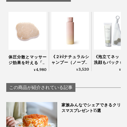
《２in1ナチュラルシ
《泡立てネット
体圧分散とマッサー
ャンプー（ノーブル
洗顔もパックも
ジ効果を叶える「バ
フラワー）250ml 》
る、「富山クレイ
スタブクッション」
3,520
2,
4,980
¥
¥
¥
「米と芍薬」でうる
ェイシャルウォ
｜Bath ReLuxin’
おう、99％植物由来
ュ」｜グリーペ
のアミノ酸系シャン
KEIKO
この商品が紹介されている記事
プー | uruotte
家族みんなでシェアできるクリ
スマスプレゼント15選