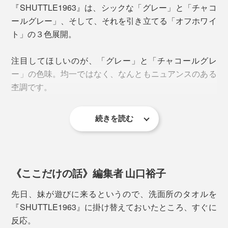
風合いに織り上がるから。
『SHUTTLE1963』は、シックな「グレー」と「チャコ
ゆっくり高密度で織ることで、高速機では創り得ない風
ールグレー」、そして、それを引き立てる「オフホワイ
合いに。機械と素材の掛け算で、『SHUTTLE1963』
タオルを間近でよく見ると分かりますが、すべてのパイ
ト」の３色展開。
は、織り上げられています。
ルが立っていて、手で押さえても押し返されるコシの強
さ。
注目してほしいのが、「グレー」と「チャコールグレ
また、綿の吸水力を高めているのが、今治ならではの
ー」の色味。均一ではなく、なんともニュアンスのある
「先晒し・先染め」。
杢調です。
一般的には、織った後に晒し・染色を行う「後晒し・後
続きを読む
染め」が主流ですが、今治タオルは糸の段階で晒し染め
を行うため、ふんわりとやわらかいタオルに仕上げるこ
どの柄もモダンでありつつ温かみがあり、モノトーンで
とができるのだとか。
表現されているので、インテリアを選びません。
《ここだけの話》編集者 山口裕子
上下の白い縁取りは、アートの額縁をイメージしたも
の。
先日、妹が遊びに来るというので、洗面所のタオルを
『SHUTTLE1963』に掛け替えておいたところ、すぐに
反応。