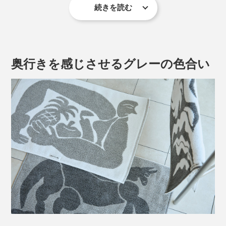
方法です。
続きを読む
繊維長が約32ミリある上質な長綿で、白度が高いため美
しい風合いに仕上がります。
奥行きを感じさせるグレーの色合い
「TUILIP」
わたしたちが行った時はチューリップが咲いていなかっ
た冬。 春にはこの素敵なおおらかなオランダに、チュ
ーリップが一面に咲き誇るのかと思い、 必ずまた来よ
そんな非効率なことを、なぜ続けるのか。
うと心に決める。
その特長を余すことなく際立たせるのが「シャトル織
それは、低速で織り上げることで、糸に負担をかけず、
機」。
空気をたっぷり含み、ふっくらと弾力のある唯一無二の