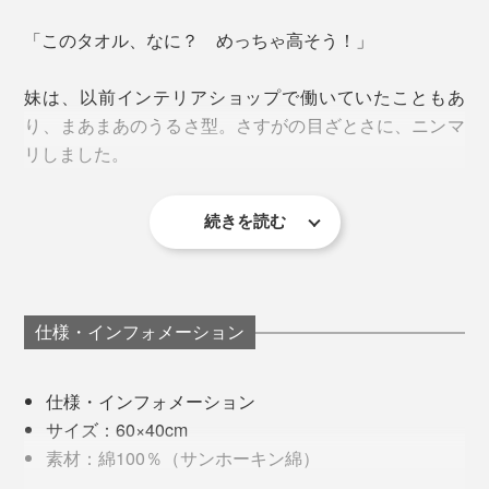
洗うほどボリューム感が出て風合いがアップ。下写真
「このタオル、なに？ めっちゃ高そう！」
は、同ブランドの「フェイスタオル」の洗濯５回後
（左）と新品（右）の比較ですが、洗濯後のタオルの方
妹は、以前インテリアショップで働いていたこともあ
がはるかにボリュームアップしています。
普通は、色の違う複数の「糸」を撚り合わせることで、
り、まあまあのうるさ型。さすがの目ざとさに、ニンマ
杢調に見せることがほとんどですが、
リしました。
『SHUTTLE1963』は、「わた」の段階から。
そもそも油分をが含み、そのままでは水を弾いてしまう
糸を作る段階で、色味の異なる「わた」を混ぜること
続きを読む
綿。油分や不純物を、いかに繊維を傷めることなく、完
で、あえて不揃い感を演出。より自然に色が混ざり合
全に取り除けるかが、吸水力の要。
い、深みを感じさせています。
ちょっとしたひと工夫でアート性と高級感がアップし、
『SHUTTLE1963』では、一般的な強アルカリ性の苛性
バスマットとしてだけでなく、玄関やベッドサイドに置
1本の糸の中に色が混ざっている綿は、他ではほとんど
仕様・インフォメーション
ソーダは使用せず、綿・人・環境にやさしいTZ酸性酵
いてもサマになります。
見られないそう。70年前の機械を使い、
素法を使用。
『SHUTTLE1963』のためだけに作られています。
仕様・インフォメーション
新品のうちだけふわふわ柔らかい、タオルとは別格の使
サイズ：60×40cm
い心地。“育つ”タオルなのです。
素材：綿100％（サンホーキン綿）
生産国：日本（愛媛県今治）