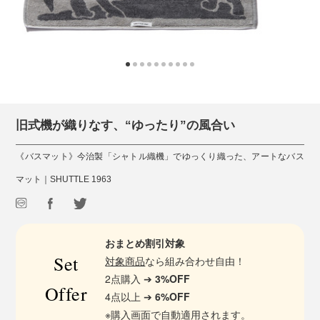
旧式機が織りなす、“ゆったり”の風合い
《バスマット》今治製「シャトル織機」でゆっくり織った、アートなバス
マット｜SHUTTLE 1963
おまとめ割引対象
Set
対象商品
なら組み合わせ自由！
2点購入 ➔
3%OFF
Offer
4点以上 ➔
6%OFF
※購入画面で自動適用されます。