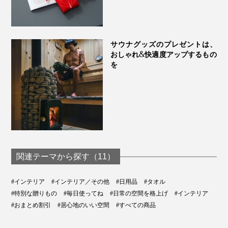
サウナグッズのプレゼントは、
おしゃれ&快適度アップするもの
を
関連テーマから探す（11）
#インテリア
#インテリア／その他
#日用品
#タオル
#特別な贈りもの
#毎日使ってね
#日常の空間を格上げ
#インテリア
#おまとめ割引
#居心地のいい空間
#すべての商品