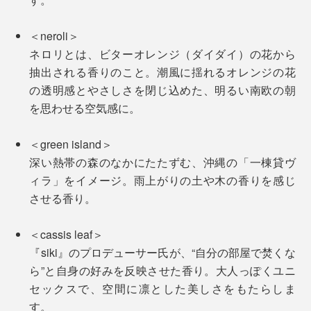
＜neroli＞
ネロリとは、ビターオレンジ（ダイダイ）の花から
抽出される香りのこと。潮風に揺れるオレンジの花
の透明感とやさしさを閉じ込めた、明るい南欧の朝
を思わせる空気感に。
＜green island＞
深い熱帯の森のなかにたたずむ、沖縄の「一棟貸ヴ
ィラ」をイメージ。雨上がりの土や木の香りを感じ
させる香り。
＜cassis leaf＞
『siki』のプロデューサー氏が、“自分の部屋で焚くな
ら”と自身の好みを反映させた香り。大人っぽくユニ
セックスで、空間に凛とした美しさをもたらしま
す。