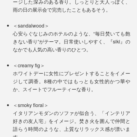
ージした深みのある香り。しっとりと大人っぽく、
雨の日の展示会で完売したこともあるそう。
＜sandalwood＞
心安らぐなじみのホテルのような、“毎日焚いても飽
きない香り”がテーマ。日常使いしやすく、『siki』の
なかでも人気の高い香りのひとつ。
＜creamy fig＞
ホワイトデーに女性にプレゼントすることをイメー
ジして調香。8種の中ではもっとも女性的かつ華や
か、スイートでフルーティーな香り。
＜smoky floral＞
イタリアンモダンのソファが似合う、「インテリア
好きの友人宅」をイメージ。焚き火を囲んで仲間と
語らう時間のような、上質なリラックス感が漂いま
す。