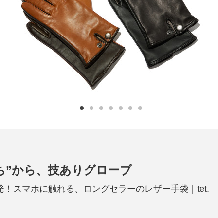
日用品
健康・美容
すべて
すべて
ひんやり今治タオル、生き返る〜
掃除・洗濯
肌・髪ケア
タオル
バスグッズ
スリッパ
ひんやりグッズ
防災用品
あったかグッズ
水筒
健康グッズ
日用品／その他
オーラルケア
ち”から、技ありグローブ
東かがわ発！スマホに触れる、ロングセラーのレザー手袋｜tet.