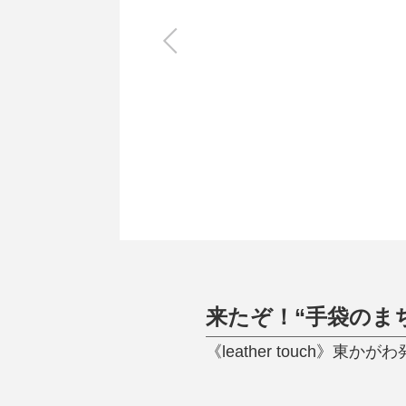
キッチン
すべて
調理家電
調理器具
食器
タオル・ふきん
キッチン雑貨
来たぞ！“手袋のま
《leather touch》