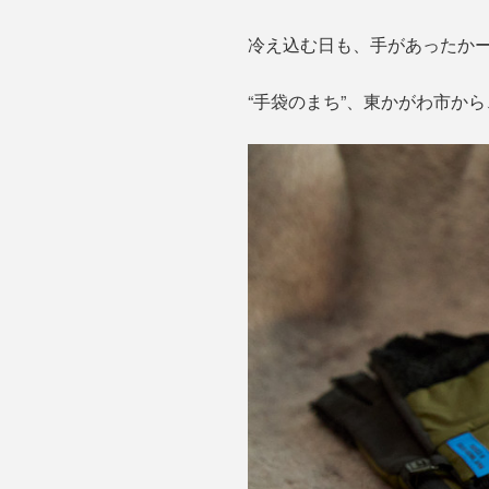
冷え込む日も、手があったか
“手袋のまち”、東かがわ市か