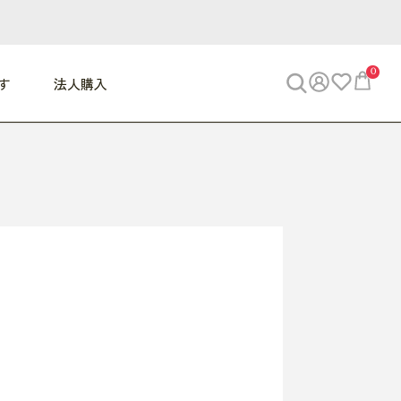
0
す
法人購入
WORK
ビジネス
ENJOY
寝具
10,000円 - 30,000円
30,000円以上
べて
すべて
すべて
すべて
らめきデスク
PC・スマホ関連
お出かけスパイス
敷き寝具
っと一息ふぅ
椅子・クッション
思い出トラベル
掛け寝具
っぱり清潔感
収納
外で過ごすって最高
パジャマ
事へGO
ビジネス／小物
好き・・にどっぷり
枕・小物