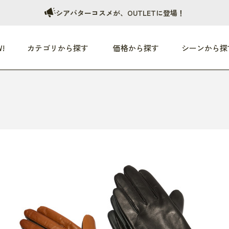
シアバターコスメが、OUTLETに登場！
!
カテゴリから探す
価格から探す
シーンから探
つめた〜い夏、どうぞ！
HEALTHY
家電
HOME
ファッション
- 3,000円
3,000円 - 5,000円
5,000円 - 10,000円
OP10
すべて
すべて
すべて
すべて
す
朝までぐっすり
リビング家電
居心地のいい空間
服
ひ
商品 (新着順)
本気で休む
キッチン家電
家事ルンルン
バッグ
ほ
覧
いつも清潔
美容・健康家電
食いしん坊クラブ
靴・靴下
や
じぶんメンテナンス
オーディオ家電
料理と団らん
レイングッズ
仕
め割引
おうちエクササイズ
ファッション／小物
レット
の他