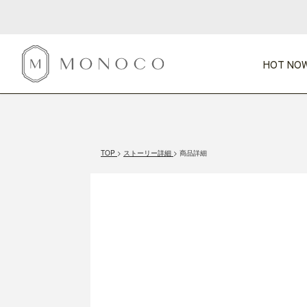
HOT NOW
新商品
CATEGORY
PRICE
SCENE
HOT NOW!
GIFTS
インテリア
1,000円未満
1,000円 
TOP
ストーリー詳細
商品詳細
今週のT
カテゴリから探す
価格から探す
シーンから探す
すべて
すべて
特別な贈りもの
家具
すべての
会話が弾む
収納
特集一
気のきく手土産
照明
毎日使ってね
インテリア雑貨
おまと
ベランダ・庭
アウト
インテリア／そ