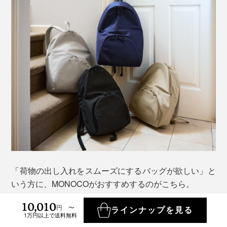
「荷物の出し入れをスムーズにするバッグが欲しい」と
いう方に、MONOCOがおすすめするのがこちら。
10,010
円 〜
どんな方でも収納上手になる、『MAYUMASA（マユマ
ラインナップを見る
1万円以上で送料無料
サ）』の「バネパカリュック」。