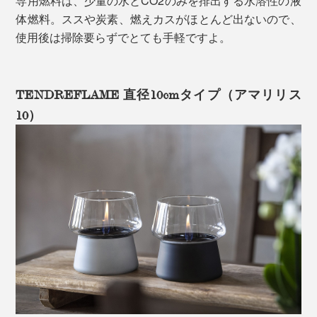
専用燃料は、少量の水とCO2のみを排出する水溶性の液
体燃料。ススや炭素、燃えカスがほとんど出ないので、
使用後は掃除要らずでとても手軽ですよ。
TENDREFLAME 直径10cmタイプ（アマリリス
10）