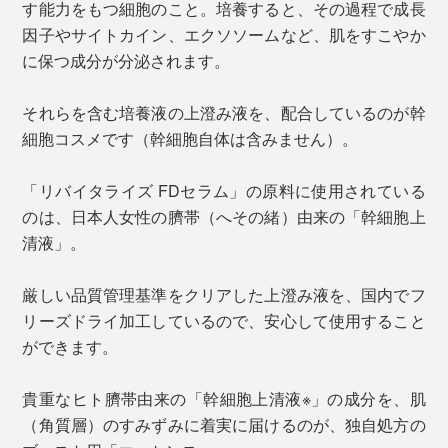
す能力をもつ細胞のこと。培養すると、その過程で成長
因子やサイトカイン、エクソソームなど、肌をすこやか
に保つ成分が分泌されます。
それらを含む培養液の上澄み液を、配合しているのが幹
細胞コスメです（幹細胞自体は含みません）。
「リバイタライズ FDセラム」の原料に使用されている
のは、日本人女性の臍帯（へその緒）由来の「幹細胞上
清液」。
厳しい品質管理基準をクリアした上澄み液を、国内でフ
リーズドライ加工しているので、安心して使用すること
ができます。
貴重なヒト臍帯由来の「幹細胞上清液※」の成分を、肌
（角質層）のすみずみに着実に届けるのが、独自処方の