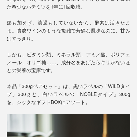
た希少なハチミツを1年に1回収穫。
熱も加えず、濾過もしていないから、酵素は活きたま
ま。貴腐ワインのような複雑で芳醇な風味なのに、甘み
はすっきり。
しかも、ビタミン類、ミネラル類、アミノ酸、ポリフェ
ノール、オリゴ糖……、成分名をあげたらキリがないほ
どの栄養の宝庫です。
本品「300gペアセット」は、黒いラベルの「WILDタイ
プ」300ｇと、白いラベルの「NOBLEタイプ」300g
を、シックなギフトBOXにアソート。