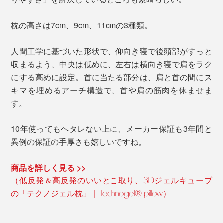
枕の高さは7cm、9cm、11cmの3種類。
人間工学に基づいた形状で、仰向き寝で後頭部がすっと
収まるよう、中央は低めに、左右は横向き寝で肩をラク
にする高めに設定。首に当たる部分は、肩と首の間にス
キマを埋めるアーチ構造で、首や肩の筋肉を休ませま
す。
10年使ってもヘタレない上に、メーカー保証も3年間と
異例の保証の手厚さも嬉しいですね。
商品を詳しく見る >>
（低反発＆高反発のいいとこ取り、3Dジェルキューブ
の「テクノジェル枕」｜Technogel® pillow）