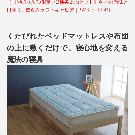
（《MONOCO限定／2種各20gセット》至福の旨味と
口溶け、国産クラフトキャビア｜1983 J.CAVIAR）
くたびれたベッドマットレスや布団
の上に敷くだけで、寝心地を変える
魔法の寝具