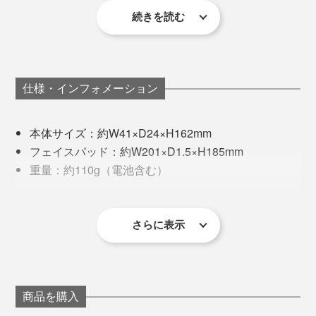
定量以上は浸透しません。長時間の導入より、毎日継続
続きを読む
私の使い方は、まず専用化粧水をシートマスクに染み込
的に行っていただくことが重要です。
ませた後、フェイスパッドを押し当てて、顔全体にイオ
ン導入。そのあと、シートマスクを折りたたんで本体に
Q.毎日使用しても良いのでしょうか？
セットして、小鼻やほうれい線など、フェイスパッドで
A.毎日・朝晩ご利用いただけるよう、イオン導入に最適
仕様・インフォメーション
届きづらい所をピンポイントにイオン導入しています。
な電流で安全に設計されております。肌の改善のため
に、使い始めの1～2ヶ月は毎日継続して導入することを
本体サイズ：約W41×D24×H162mm
使用後に肌を触ると、さらっとした触感ですが、着実に
お勧めします。
フェイスパッド：約W201×D1.5×H185mm
水分がチャージされて内側から潤っていることを実感し
重量：約110g（電池含む）
ます。顔色もワントーン明るくなる気が。
Q.金属アレルギーなので使用できるか心配です。
材質：ABS樹脂（本体）、クロムメッキ（本体プレ
A.本体の導入部（コットンプレート）は金属アレルギー
ート部分）、シリコンゴム（フェイスパッド）
首や手など、顔以外にも使いやすいところも気に入って
を起こさない3価クロムでメッキを施してあります。フ
電源：DC6V（単4電池×4本）
さらに表示
います。
ェイスパッドの電動素材はシリコンゴムと炭素（炭）な
消費電量：約25mA
ので、金属アレルギーの方にも安心してご利用いただけ
接続コード：全長約1.5m/プラグ2.5φミニプラグ
肌内部に直接届くものなので、化粧水が安全な成分なこ
ます。
日本製
とも、安心して使い続けられるポイントです。
1年間のメーカー保証付き
商品を購入
Q.イオン導入が使えない人、または使えない部分はあり