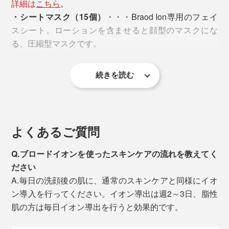
詳細は
こちら
。
・シートマスク（15個）
・・・Braod Ion専用のフェイ
スシート。ローションを含ませると顔型のマスクにな
る、圧縮型マスクです。
続きを読む
詳細は
こちら
。
・取扱説明書
よくあるご質問
※スペシャルケアに使用するイオン導入美容液は
こちら
から購入できます。
Q.ブロードイオンを使ったスキンケアの流れを教えてく
ださい
A.毎日の洗顔後の肌に、通常のスキンケアと同様にイオ
ン導入を行ってください。イオン導出は週2～3日、脂性
肌の方は毎日イオン導出を行うと効果的です。