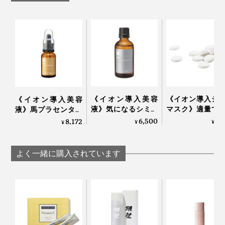
《イオン導入美容
《イオン導入シ
《イオン導入美容
液》気になるシミや
マスク》適量で
液》馬プラセンタを
くすみに、9％の高
かり潤う｜コイ
配合したハリツヤ集
6,500
1,
8,172
¥
¥
¥
濃度ビタミンCを“直
スク（30個入り）
中ケア｜Pエッセンス
接”届ける｜Cエッセ
30ml
ンス 55ml
よく一緒に購入されています