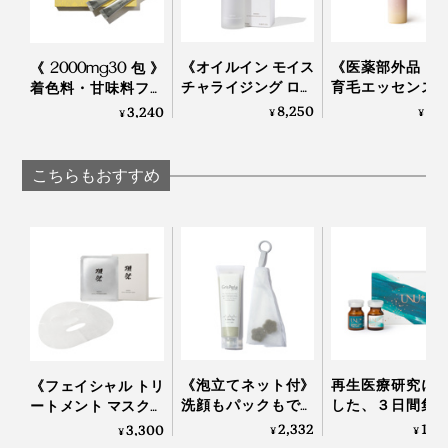
《オイルイン モイス
《医薬部外品・
《2000mg30包》
チャライジング ロー
育毛エッセンス
着色料・甘味料フリ
ション》「獺祭 純米
効成分を濃縮配
ー、高純度VitaminC
8,250
4,
3,240
¥
¥
¥
大吟醸 磨き二割三
“ふかふか頭皮”
サプリメント｜
分」の酒粕エキス配
てる「ハーバル
TOKIHADALABO
合 ローション｜獺祭
センス優｜uruotte
こちらもおすすめ
ビューティ
《泡立てネット付》
再生医療研究に
《フェイシャル トリ
洗顔もパックもでき
した、３日間集
ートメント マスク／
る、「富山クレイ フ
アのヒト幹細胞
5枚入り》「獺祭 純
2,332
17,
3,300
¥
¥
¥
ェイシャルウォッシ
メ「アンユメント
米大吟醸 磨き二割