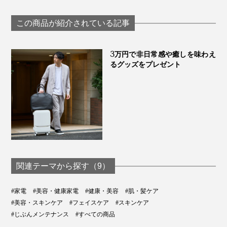
ュ」｜グリーペルル
バイタライズ FD
三分」の酒粕エキス
KEIKO
ム」｜UNU＋ men
配合 フェイスマスク
この商品が紹介されている記事
｜獺祭ビューティ
3万円で非日常感や癒しを味わえ
るグッズをプレゼント
関連テーマから探す（9）
#家電
#美容・健康家電
#健康・美容
#肌・髪ケア
#美容・スキンケア
#フェイスケア
#スキンケア
#じぶんメンテナンス
#すべての商品