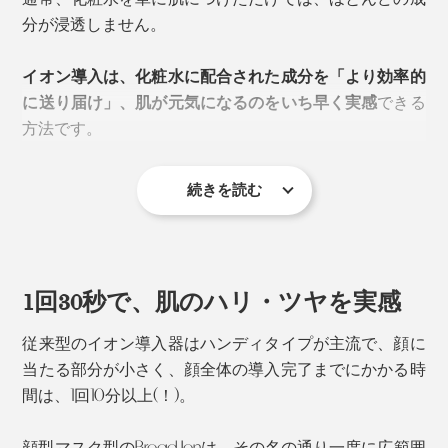
分が浸透しません。
イオン導入は、化粧水に配合された成分を「より効率的
に送り届け」、肌が元気になるのをいち早く実感
できる
方法です。
続きを読む
もとは医療分野で薬剤を肌に浸透させるために使われて
きた方法で、飲んだり注射投与が難しい薬剤を、皮膚に
①直接②大量に送り込むために活用されたもので、それ
が近年スキンケアにも応用されるようになりました。
1回30秒で、肌のハリ・ツヤを実感
Braod Ionは、現在皮膚科クリニックでホームケア用に
従来型のイオン導入器はハンディタイプが主流で、顔に
販売されているもの。
「本格的なケアが自宅で簡単にで
当たる部分が小さく、顔全体の導入完了までにかかる時
きる」
ことが大きな魅力です。
間は、1回10分以上(！)。
《イオン導入イメージ》
顔型マスク型のBroad Ionは、その名の通り一度に広範囲