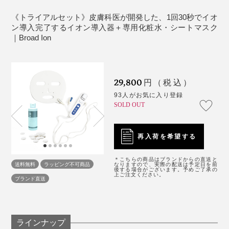
ますか？
A. 妊娠中の方、心臓ペースメーカーを使用している方、
《トライアルセット》皮膚科医が開発した、1回30秒でイオ
ン導入完了するイオン導入器＋専用化粧水・シートマスク
一部の美容外科施術をされている方（異物が肌内に存在
｜Broad Ion
している場合）はご使用いただけません。傷、湿疹、腫
れものなどお肌にトラブルがある方や、体調のすぐれな
い方は、使用する際注意が必要です。眼球、粘膜などに
29,800
円（税込）
はご使用いただけません。
93人がお気に入り登録
SOLD OUT
再入荷を希望する
＊こちらの商品はブランドからの直送と
送料無料
ラッピング不可商品
なりますので、実際の配送は予定日を前
後する場合がございます。予めご了承の
上ご注文ください。
ブランド直送
ラインナップ