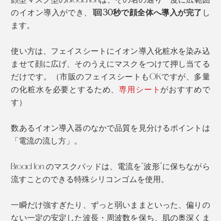
のイオン導入ができ、
1回30秒で顔全体へ導入が完了
し
イオン導入化粧水に配合されている、アミノ酸やビタミ
ます。
ンC誘導体は、マイナス（－）の電気を帯びています。
使い方は、フェイスシートにイオン導入化粧水を染み込
そのため、電極を当てて（－）の微弱電流を流すと、
ませて顔に広げ、そのうえにマスクをつけて押し当てる
（－）同士が反発しあい、美容成分は肌の角質層深くま
だけです。（市販のフェイスシートもOKですが、多量
で浸透していきます。
の化粧水を必要とするため、
専用シート
がおすすめで
す）
数あるイオン導入器のなかで品質を見分けるポイントは
「電流の流し方」。
Broad Ion のマスクパッドは、電流を“波形”に保ちながら
流すことのできる特殊シリコンゴムを使用。
一瞬だけ強すぎたり、ずっと弱いままといった、
偏りの
ない
一定の安定した波長・周波数を保ち、肌の奥深くま