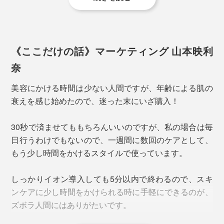
1. 肌に浸透した時に働く成分を含み、水溶性であるこ
と。
2. 保存料・添加物等が極力含まれていないこと
3. 成分が肌に入るくらい分子量の小さいものであること
《ここだけの話》マーケティング 山本映利
※お手持ちの化粧水について条件を満たしているか確認したい場合は、製造
元メーカーに確認されることをおすすめします。
奈
美容にかける時間は少ない人間ですが、年齢による肌の
Q.導入している時にピリピリ感じないのですか？
衰えを感じ始めたので、迷った末にいざ購入！
A.「ピッピッピッ」という1秒ごとの電子音が鳴ってい
れば電気は流れています。電気は微弱ですので、何の刺
30秒で済ませてももちろんいいのですが、私の場合は毎
激も感じないのが正常な状態です。逆にピリピリ感じる
日行うわけでもないので、一週間に数回のケアとして、
場合は、刺激が強い可能性がありますので、出力の強さ
もう少し時間をかけるスタイルで使っています。
をMかLへ下げて調節してください。
しっかりイオン導入しても5分以内で終わるので、スキ
Q.気になる部分には長めに導入してもよいのですか？
ンケアに少し時間をかけられる時に手軽にできるのが、
A.同じ場所に30秒以上導入することはおやめください。
ズボラ人間にはありがたいです。
刺激で肌にダメージを与える恐れがあるほか、有効成分
が酸化する恐れがあります。イオン導入は1回につき一