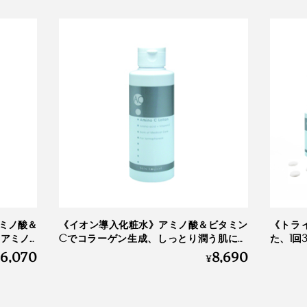
ミノ酸＆
《イオン導入化粧水》アミノ酸＆ビタミン
《トラ
アミノC
Cでコラーゲン生成、しっとり潤う肌に｜
た、1回
6,070
8,690
アミノCローション 150ml
入器＋専
¥
Ion