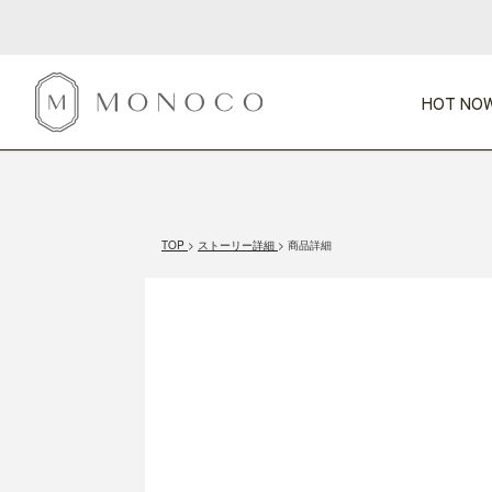
HOT NOW
新商品
CATEGORY
PRICE
SCENE
HOT NOW!
GIFTS
インテリア
1,000円未満
1,000円 
TOP
ストーリー詳細
商品詳細
今週のT
カテゴリから探す
価格から探す
シーンから探す
すべて
すべて
特別な贈りもの
家具
すべての
会話が弾む
収納
特集一
気のきく手土産
照明
毎日使ってね
インテリア雑貨
おまと
ベランダ・庭
アウト
インテリア／そ