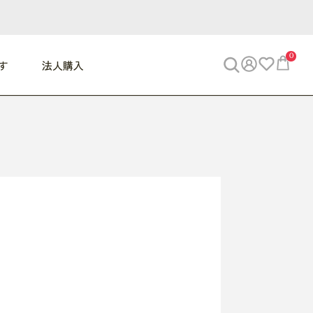
0
す
法人購入
WORK
ビジネス
ENJOY
寝具
10,000円 - 30,000円
30,000円以上
べて
すべて
すべて
すべて
らめきデスク
PC・スマホ関連
お出かけスパイス
敷き寝具
っと一息ふぅ
椅子・クッション
思い出トラベル
掛け寝具
っぱり清潔感
収納
外で過ごすって最高
パジャマ
事へGO
ビジネス／小物
好き・・にどっぷり
枕・小物