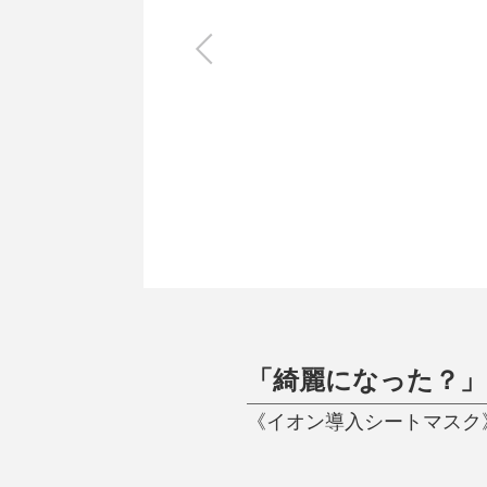
キッチン
すべて
調理家電
調理器具
食器
タオル・ふきん
キッチン雑貨
「綺麗になった？
《イオン導入シートマスク