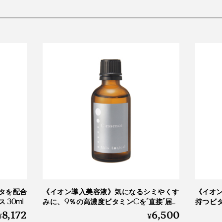
タを配合
《イオン導入美容液》気になるシミやくす
《イオ
30ml
みに、9％の高濃度ビタミンCを“直接”届け
持つビ
8,172
6,500
る｜Cエッセンス 55ml
VCローシ
¥
¥