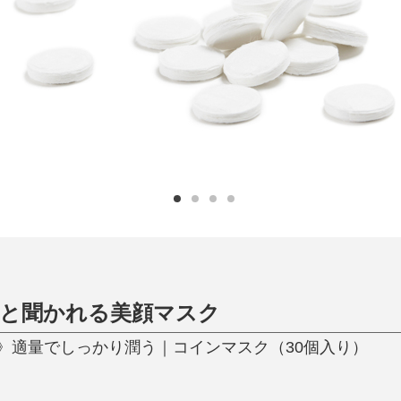
日用品
健康・美容
すべて
すべて
ひんやり今治タオル、生き返る〜
掃除・洗濯
肌・髪ケア
タオル
バスグッズ
スリッパ
ひんやりグッズ
防災用品
あったかグッズ
水筒
健康グッズ
日用品／その他
オーラルケア
」と聞かれる美顔マスク
》適量でしっかり潤う｜コインマスク（30個入り）