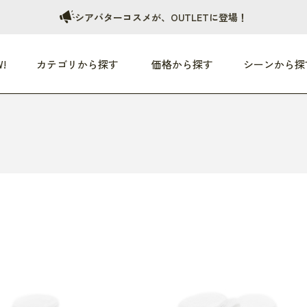
シアバターコスメが、OUTLETに登場！
!
カテゴリから探す
価格から探す
シーンから探
つめた〜い夏、どうぞ！
HEALTHY
家電
HOME
ファッション
- 3,000円
3,000円 - 5,000円
5,000円 - 10,000円
OP10
すべて
すべて
すべて
すべて
す
朝までぐっすり
リビング家電
居心地のいい空間
服
ひ
商品 (新着順)
本気で休む
キッチン家電
家事ルンルン
バッグ
ほ
覧
いつも清潔
美容・健康家電
食いしん坊クラブ
靴・靴下
や
じぶんメンテナンス
オーディオ家電
料理と団らん
レイングッズ
仕
め割引
おうちエクササイズ
ファッション／小物
レット
の他