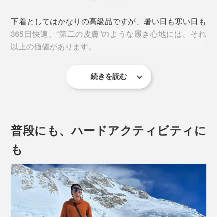
下着としてはかなりの高級品ですが、暑い日も寒い日も
365日快適、“第二の皮膚”のような履き心地には、それ
以上の価値があります。
続きを読む
“第二の皮膚”たる所以は3つ
1. 素材
普段にも、ハードアクティビティに
混率は、ウール50％、再生ポリエステル50％。肌に快
も
適なウールと、耐久性・速乾性のあるポリエステルを組
み合わせることによって、機能インナーとしての条件を
全クリア。
ウールには、「スーパーエキストラファインメリノウー
ル」という最高ランクの糸を使用。繊維が極細で長く、