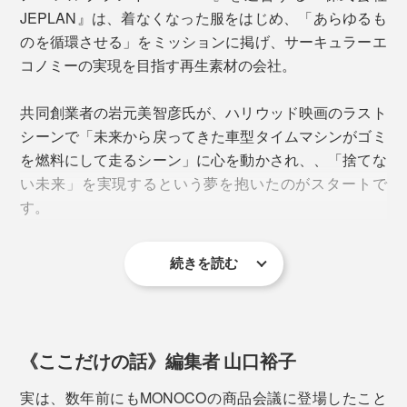
JEPLAN』は、着なくなった服をはじめ、「あらゆるも
い目がないため、すごく動きやすかったです。
のを循環させる」をミッションに掲げ、サーキュラーエ
コノミーの実現を目指す再生素材の会社。
共同創業者の岩元美智彦氏が、ハリウッド映画のラスト
シーンで「未来から戻ってきた車型タイムマシンがゴミ
を燃料にして走るシーン」に心を動かされ、、「捨てな
い未来」を実現するという夢を抱いたのがスタートで
す。
前後・表裏がないので、どの面を前にして履いても
続きを読む
OK。旅行や災害時、下着の替えを減らすことができま
その後繊維専門商社を経て、岩元氏は当時学生であった
す。
髙尾正樹氏（現代表取締役社長）と2007年に創業し、
繊維のリサイクル事業に取り掛かったのが2000年代後
ウェアは、ポリエステルのインナーを着て、その上にフ
下の写真は届いたショーツを裏返した状態。洗濯表示や
半。
ーディを着ました。これもベースキャンプから着替える
《ここだけの話》編集者 山口裕子
ブランドロゴはプリントされているため、タグが肌に当
ことなくずっと着ていましたが、フーディの首元が少し
たって不快になることがありません。
当時は、使用済みのコットン衣類からバイオエタノール
実は、数年前にもMONOCOの商品会議に登場したこと
よれたくらいで、破れたりはしなかったです。