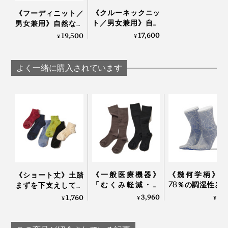
《クルーネックニッ
《フーディニット／
ト／男女兼用》自然
男女兼用》自然な調
な調湿・調温・防
湿・調温・防臭、フ
17,600
19,500
¥
¥
臭、フリーな履き心
リーな履き心地の
地の「WUNDER
「WUNDER WEAR
WEAR シームレス ク
シームレスフーデ
よく一緒に購入されています
ルーネック」｜
ィ」｜BRING
BRING
《一般医療機器》
《幾何学柄》和
《ショート丈》土踏
「むくみ軽減・快
78％の調湿性と
まずを下支えして、
適・おしゃれ」三拍
編みのフィット
足底筋をサポートす
3,960
3,
1,760
¥
¥
¥
子揃った「コットン
で、長時間でも
る「疲れしらずのく
リブ着圧ソックス」
ッと快適な「足
つした®」｜エコノ
｜MAEÉ
ソックス」｜WA
レッグ