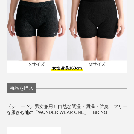
ゴミで車が走る未来を夢見て、情熱を持ち続け、“正し
いこと”を“楽しいこと”に変え、不可能と思われていた未
来を現実のものにした『株式会社JEPLAN』。
『BRING』の服を身につけることは、未来の「福」につ
ながっています。
S／女性のS〜Mサイズ相当、男性のXS〜Sサイズ相
商品を購入
当
M／女性のL〜サイズ相当、男性のS〜XLサイズ相当
※女性でも、腰を広範囲にカバーしたい、長めに履きたい場合はMがおすす
《ショーツ／男女兼用》自然な調湿・調温・防臭、フリー
めです。
な履き心地の「WUNDER WEAR ONE」｜BRING
お手入れも簡単。他の洗濯物と一緒に洗濯機洗い可能。
洗濯ネットを使用すると、毛玉がつくのを防ぐことがで