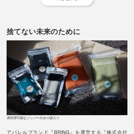
海岸線から山頂を目指す「SEA TO SUMMIT」という方
法で、セブンサミット（七大陸最高峰）登頂に挑戦中の
吉田智輝さんも愛用者のひとり。
捨てない未来のために
生地を切って縫い合わせたものではなく、１本の糸で立
体的に編まれたホールガーメントニット。足ぐりにも脇
にも縫い目がないため、ゴロつきがなく、肌に食い込む
こともなく、ストレスフリー。
一見ゴムに見えるウエストも、実は黒い糸で編み続きに
した「ニット」。ゴム特有の締めつけがなく、長く履い
てもヨレにくく、快適です。
冒険家の吉田智輝さん。2023年5月には、49日間、距離420kmの大遠征の末、北
再利用可能なジッパー付きの袋入り
米大陸最高峰「デナリ」の登頂に成功。
アパレルブランド『BRING』を運営する『株式会社
「ショーツは、一度も洗うことなく履いていました。縫