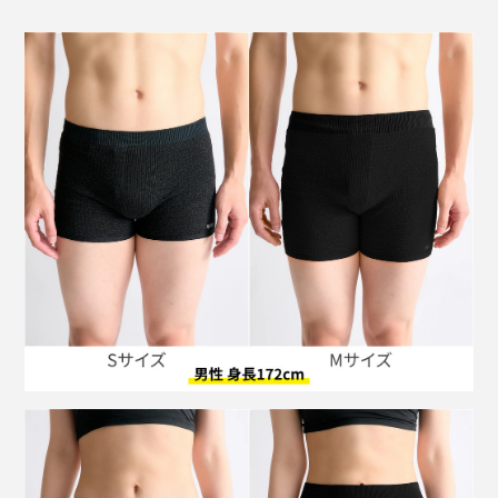
エステルを自社開発する姿勢にも、頭が下がる想い。
る」ことがわかり、そちらの挑戦にシフト。当時、使用
済みの繊維からポリエステルを作ることは、ラボレベル
地球のためにも、私のためにも、『BRING』はず〜っと
の技術としては可能でも、商業ベースにのせることは限
続いてほしいブランドです。
りなく不可能とされていました。
しかし、様々な困難にも立ち向かい北九州市に自社プラ
ントを建設。
使用済みの服を回収
繊維から再生ポリエステルを作る
その繊維で服を作る
ビジネスとして成立させる
という高い壁を次々とクリアし、『株式会社JEPLAN』
のいまがあります。アパレルブランド『BRING』は、そ
のビジネスモデルが持続可能であることを証明するため
ブランドでもあるです。