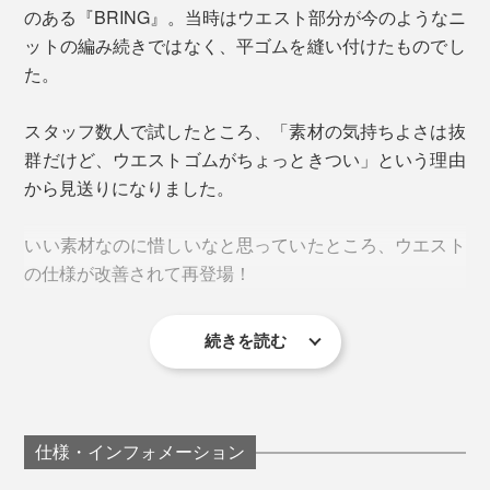
燃料を生成することに挑戦しており、その原料となる使
のある『BRING』。当時はウエスト部分が今のようなニ
用済みの衣類を集めるための企画を考えていました。そ
ットの編み続きではなく、平ゴムを縫い付けたものでし
メディカルキャンプに建てたイグルー（ブロック状にカ
の時に繋がったのが、原体験でもあるハリウッド映画。
た。
ットした雪を積み上げて作るドーム型簡易住居）の中は
マイナス10℃くらいでしたが、トップスはこれ一枚で
2015年には映画公開30周年を記念したイベントを開
スタッフ数人で試したところ、「素材の気持ちよさは抜
も十分暖かかったです。フードがある分、首元も温まり
催。全国で衣類回収のイベントを実施し、それ等で集ま
群だけど、ウエストゴムがちょっときつい」という理由
ました」
った衣類から生まれたバイオエタノール燃料で、車型タ
から見送りになりました。
イムマシンのオフィシャルレプリカを実際に走らせたの
です（なんと、本国に、直談判して許可を得たそ
いい素材なのに惜しいなと思っていたところ、ウエスト
う！！）。
の仕様が改善されて再登場！
音が出ます
続きを読む
色は黒なので、パッと見はゴムのように見えますが、実
はゴム編みしたニット。以前はあったゴムと本体を縫い
3. デコボコの編み地
留めるためのステッチもなくなって、引っ張ればグイ〜
ンと伸びる。締めつけず、ずり落ちない絶妙なフィット
仕様・インフォメーション
加減です。