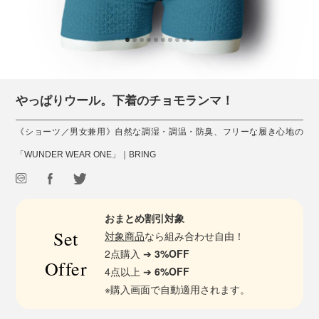
やっぱりウール。下着のチョモランマ！
《ショーツ／男女兼用》自然な調湿・調温・防臭、フリーな履き心地の
「WUNDER WEAR ONE」｜BRING
おまとめ割引対象
Set
対象商品
なら組み合わせ自由！
2点購入 ➔
3%OFF
Offer
4点以上 ➔
6%OFF
※購入画面で自動適用されます。