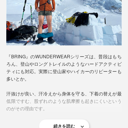
肌ざわりはなめらか。天然の調湿・調温・防臭機能を持
ち、汗をかいても汗臭さが発生しにくいといわていま
す。
ポリエステルは、『BRING』独自のリサイクル技術によ
って古着などの繊維から作られた、再生素材。ウールと
組み合わせることによって、耐久性をアップし、洗濯時
『BRING』のWUNDERWEARシリーズは、普段はもち
も早く乾きます。
ろん、登山やロングトレイルのようなハードアクティビ
ティにも対応。実際に登山家やハイカーのリピーターも
2. ホールガーメント製法
多いとか。
汗抜けが良い、汗冷えから身体を守る、下着の替えが最
低限ですむ、股ずれのような肌摩擦も起きにくいという
のがその理由です。
続きを読む