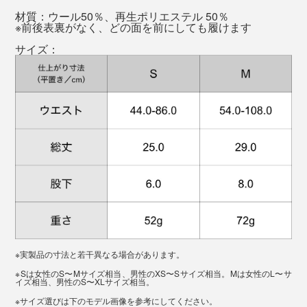
材質：ウール50％、再生ポリエステル 50％
※前後表裏がなく、どの面を前にしても履けます
一般的にはこんなハードな使い方はしないと思います
サイズ：
が、災害や旅行先でのロストバゲージなどでも頼りにな
ること間違いなし。しかも、いかにもアウトドアなデザ
インではないのもいいですね。
表面は、鹿の子編みのようなデコボコした編み地。肌と
の接地面積が少なく、肌に張り付くことがありません。
前後面裏がないので、履く時にどっちが前かを確認する
ことなく、手にとったまま履けばいいのも気に入ってい
このデコボコには、「空気を溜める」と「汗を逃す」効
ます（笑）
果があり、常に肌を快適な状態にキープします。
※実製品の寸法と若干異なる場合があります。
肌に食い込むことなく、冬は温かく、夏はムレず、寝て
よく伸びるニット素材のため、S／Mの2サイズで、男女
※Sは女性のS〜Mサイズ相当、男性のXS〜Sサイズ相当。Mは女性のL〜サ
イズ相当、男性のS〜XLサイズ相当。
も動いても快適に過ごせる。そして、「捨てない未来の
ともたいていの体型をカバー。
※サイズ選びは下のモデル画像を参考にしてください。
実現」という理念のもと、使用済み繊維からの再生ポリ
その挑戦の最中、「ポリエステルが再生できる技術があ