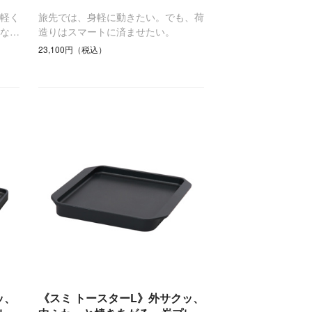
軽く
旅先では、身軽に動きたい。でも、荷
な…
造りはスマートに済ませたい。
23,100円（税込）
ッ、
《スミ トースターL》外サクッ、