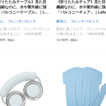
ひんやり今治タオル、生き返る〜
折りたたみテーブル》見た目
《折りたたみチェア》見た目
掃除・洗濯
肌・髪ケア
繊細なのに、水や紫外線に強
繊細なのに、水や紫外線に強
「バルコニーテーブル」｜L…
「バルコニーチェア」｜Lafu
タオル
バスグッズ
スリッパ
ひんやりグッズ
先に、フレンチバカンス
庭先に、フレンチバカンス
防災用品
あったかグッズ
先に置くだけで、フレンチバカンス
庭先に置くだけで、フレンチバカ
水筒
健康グッズ
が吹きました。 1962年創業、…
の風が吹きました。 1962年創業
日用品／その他
オーラルケア
990円（税込）
14,190円（税込）