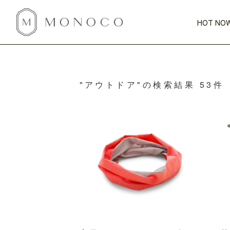
HOT NOW
新商品
CATEGORY
PRICE
SCENE
HOT NOW!
GIFTS
インテリア
"アウトドア"の検索結果 53件
1,000円未満
1,000円 
今週のT
カテゴリから探す
価格から探す
シーンから探す
すべて
すべて
特別な贈りもの
家具
すべての
会話が弾む
収納
特集一
気のきく手土産
照明
毎日使ってね
インテリア雑貨
おまと
ベランダ・庭
アウト
インテリア／そ
キッチン
すべて