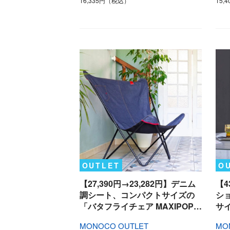
16,335円（税込）
15,
OUTLET
O
【27,390円→23,282円】デニム
【4
調シート、コンパクトサイズの
シ
「バタフライチェア MAXIPOP…
サ
MONOCO OUTLET
MO