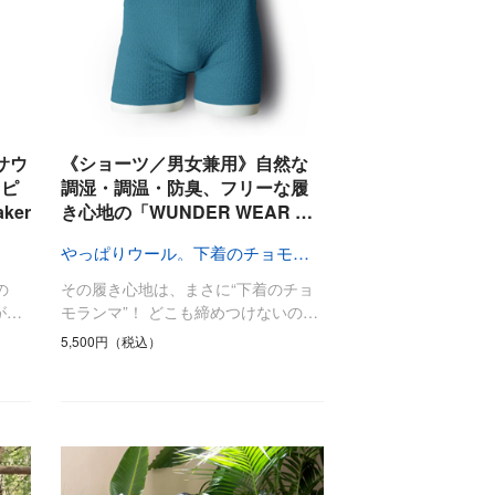
サウ
《ショーツ／男女兼用》自然な
スピ
調湿・調温・防臭、フリーな履
ker
き心地の「WUNDER WEAR …
やっぱりウール。下着のチョモランマ！
の
その履き心地は、まさに“下着のチョ
が…
モランマ”！ どこも締めつけないの…
5,500円（税込）