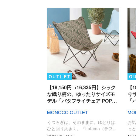
OUTLET
O
【18,150円→16,335円】シック
【1
な織り柄の、ゆったりサイズモ
り
デル「バタフライチェア POP…
「
MONOCO OUTLET
MO
くつろぎは、そのままに。ゆとりは、
お
ひと回り大きく。『Lafuma（ラフ…
っと