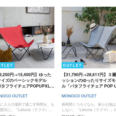
UTLET
OUTLET
9,250円→15,400円】ゆった
【31,790円→28,611円】３
サイズのベーシックモデル
ッションのゆったりサイズモ
バタフライチェアPOPUPXL…
ル「バタフライチェア POP 
NOCO OUTLET
MONOCO OUTLET
気に入りの場所で過ごす時間を、も
長時間くつろぐなら、座り心地は
贅沢に。『Lafuma（ラフマ）…
しない。『Lafuma（ラフマ）』