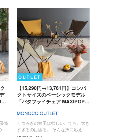
OUTLET
層ク
【15,290円→13,761円】コンパ
デ
クトサイズのベーシックモデル
U…
「バタフライチェア MAXIPOP…
MONOCO OUTLET
妥協
くつろぎの椅子は欲しい。でも、大き
の…
すぎるのは困る。 そんな声に応え…