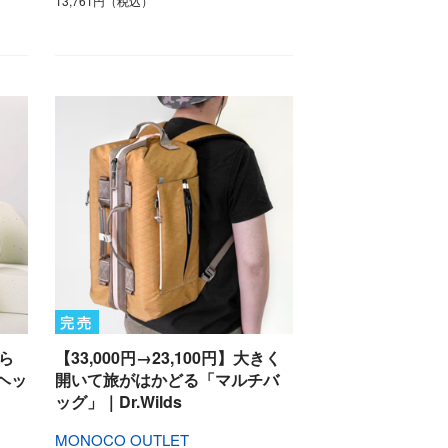
13,761円（税込）
完売
ひら
【33,000円→23,100円】大きく
ヘッ
開いて旅がはかどる「マルチバ
ッグ」｜Dr.Wilds
MONOCO OUTLET