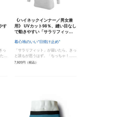
《ハイネックインナー／男女兼
やす
用》 UVカット98％、縫い目なし
で動きやすい「サラリフィッ…
着心地のいい“日焼け止め”
きっ
「サラリフィット」が届いたら、きっ
た…
と誰もが思うはず。「ちっちゃ！……
7,920円（税込）