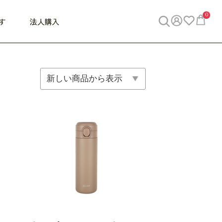
0
す
法人購入
WORK
ビジネス
ENJOY
寝具
10,000円 - 30,000円
30,000円以上
べて
すべて
すべて
すべて
らめきデスク
PC・スマホ関連
お出かけスパイス
敷き寝具
っと一息ふぅ
椅子・クッション
思い出トラベル
掛け寝具
っぱり清潔感
収納
外で過ごすって最高
パジャマ
事へGO
ビジネス／小物
好き・・にどっぷり
枕・小物
食料品
旅行・遊び
すべて
すべて