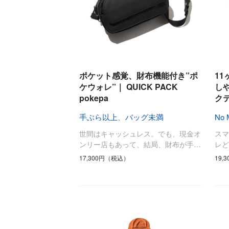
ポケット感覚、財布機能付き”ポ
1
ケウォレ”｜ QUICK PACK
し
pokepa
ク
手ぶら以上、バッグ未満
No
世間はキャッシュレス。でも、現金オ
ス
ンリー店もあって、結局、財布が手…
レど
17,300円（税込）
19,