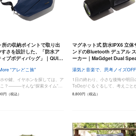
1ヶ所の収納ポイントで取り出
マグネット式 防水IPX6 立体
やすさを設計した、「防水ア
ンドのBluetooth デュアル 
ティブボディバッグ」｜QUI…
ーカー｜MaGdget Dual Spea
 More “アレどこ族”
湯気と音楽で、思考ノイズOFF
マホや鍵、イヤホンを探しては、ア
1日の終わり、小さな後悔や明日
こ？———そんな“探索タイム”…
ToDoがぐるぐるして、考えごと
300円（税込）
8,800円（税込）