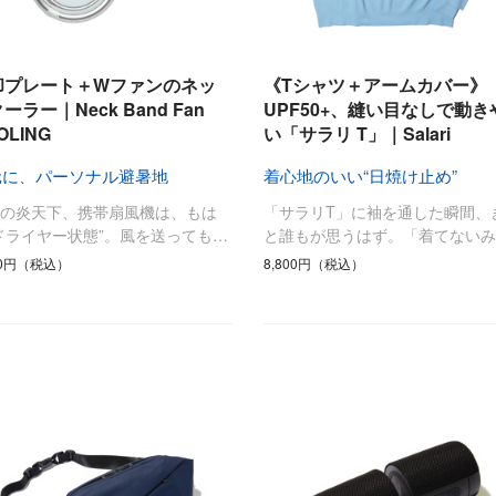
却プレート＋Wファンのネッ
《Tシャツ＋アームカバー》
ーラー｜Neck Band Fan
UPF50+、縫い目なしで動き
OLING
い「サラリ T」｜Salari
元に、パーソナル避暑地
着心地のいい“日焼け止め”
夏の炎天下、携帯扇風機は、もは
「サラリT」に袖を通した瞬間、
ドライヤー状態”。風を送っても…
と誰もが思うはず。「着てないみ
80円（税込）
8,800円（税込）