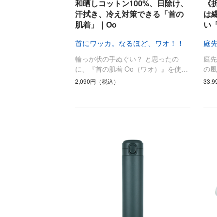
和晒しコットン100%、日除け、
《
調理家電
汗拭き、冷え対策できる「首の
は
肌着」｜Oo
い
調理器具
食器
首にワッカ。なるほど、ワオ！！
庭
タオル・ふきん
輪っか状の手ぬぐい？ と思ったの
庭
キッチン雑貨
に、『首の肌着 Oo（ワオ）』を使…
の風
2,090円（税込）
33,