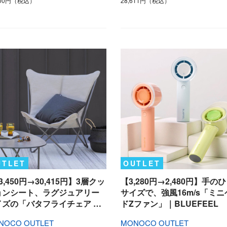
400円（税込）
28,611円（税込）
UTLET
OUTLET
3,450円→30,415円】3層クッ
【3,280円→2,480円】手の
ョンシート、ラグジュアリー
サイズで、強風16m/s「ミニ
イズの「バタフライチェア …
ドZファン」｜BLUEFEEL
NOCO OUTLET
MONOCO OUTLET