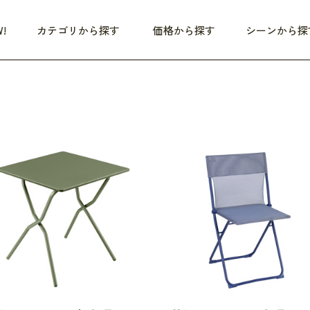
!
カテゴリから探す
価格から探す
シーンから探
つめた〜い夏、どうぞ！
HEALTHY
家電
HOME
ファッション
- 3,000円
3,000円 - 5,000円
5,000円 - 10,000円
OP10
すべて
すべて
すべて
すべて
す
朝までぐっすり
リビング家電
居心地のいい空間
服
ひ
商品 (新着順)
本気で休む
キッチン家電
家事ルンルン
バッグ
ほ
覧
いつも清潔
美容・健康家電
食いしん坊クラブ
靴・靴下
や
じぶんメンテナンス
オーディオ家電
料理と団らん
レイングッズ
仕
め割引
おうちエクササイズ
ファッション／小物
レット
の他
日用品
健康・美容
すべて
すべて