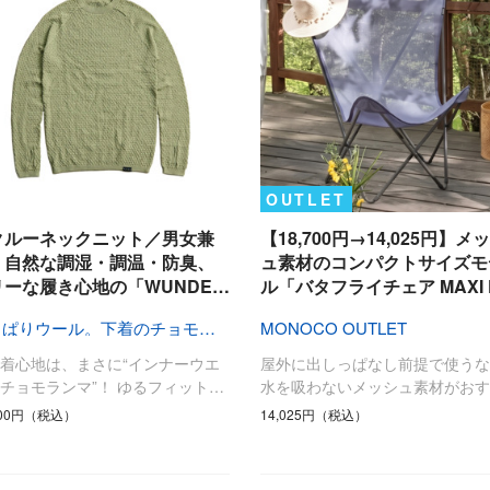
OUTLET
クルーネックニット／男女兼
【18,700円→14,025円】メ
》自然な調湿・調温・防臭、
ュ素材のコンパクトサイズモ
リーな履き心地の「WUNDE…
ル「バタフライチェア MAXI 
やっぱりウール。下着のチョモランマ！
MONOCO OUTLET
着心地は、まさに“インナーウエ
屋外に出しっぱなし前提で使うな
チョモランマ”！ ゆるフィット…
水を吸わないメッシュ素材がおす
600円（税込）
14,025円（税込）