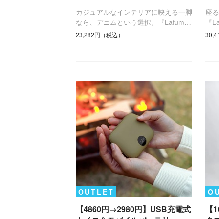
カジュアルなインテリアに映える一脚
座
なら、デニムという選択。『Lafum…
『L
23,282円（税込）
30,
OUTLET
O
【4860円→2980円】USB充電式
【1