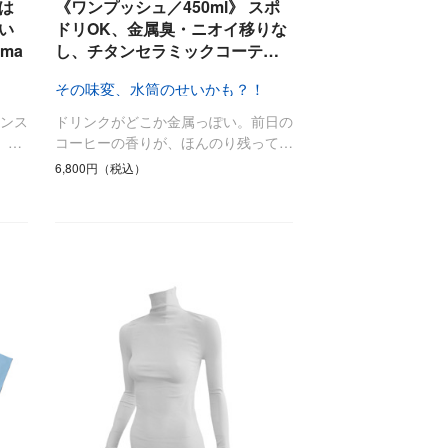
最後のひと口までキンキン
は
《ワンプッシュ／450ml》 スポ
ドリンク
旅行
い
ドリOK、金属臭・ニオイ移りな
ma
し、チタンセラミックコーテ…
フード
アウトドア
旅行遊び／その他
その味変、水筒のせいかも？！
ンス
ドリンクがどこか金属っぽい。前日の
、…
コーヒーの香りが、ほんのり残って…
6,800円（税込）