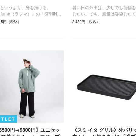
るというより、身を預ける。
暑い日の外出は、少しでも荷物を
afuma（ラフマ）』の「SPHIN…
したい。でも、風量は妥協したく
415円（税込）
2,480円（税込）
UTLET
6500円→9800円】ユニセッ
《スミ イタ グリル》外パリ