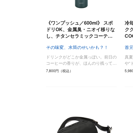
《ワンプッシュ／600ml》 スポ
冷
ドリOK、金属臭・ニオイ移りな
クク
し、チタンセラミックコーテ…
CO
その味変、水筒のせいかも？！
首
ドリンクがどこか金属っぽい。前日の
真
コーヒーの香りが、ほんのり残って…
や“
7,800円（税込）
5,9