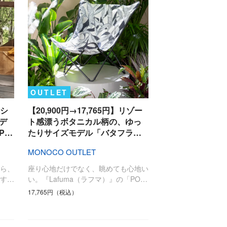
OUTLET
ッシ
【20,900円→17,765円】リゾー
デ
ト感漂うボタニカル柄の、ゆっ
P…
たりサイズモデル「バタフラ…
MONOCO OUTLET
ら、
座り心地だけでなく、眺めても心地い
す…
い。『Lafuma（ラフマ）』の「PO…
17,765円（税込）