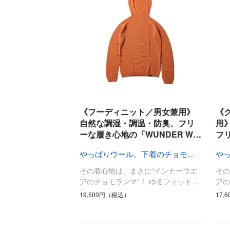
《フーディニット／男女兼用》
《
自然な調湿・調温・防臭、フリ
用
ーな履き心地の「WUNDER W…
フ
やっぱりウール。下着のチョモランマ！
その着心地は、まさに“インナーウエ
その
アのチョモランマ”！ ゆるフィット…
アの
19,500円（税込）
17,