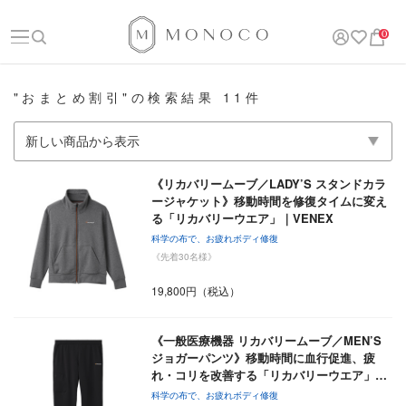
0
"おまとめ割引"の検索結果 11件
《リカバリームーブ／LADY’S スタンドカラ
ージャケット》移動時間を修復タイムに変え
る「リカバリーウエア」｜VENEX
科学の布で、お疲れボディ修復
《先着30名様》
19,800円（税込）
《一般医療機器 リカバリームーブ／MEN’S
ジョガーパンツ》移動時間に血行促進、疲
れ・コリを改善する「リカバリーウエア」…
科学の布で、お疲れボディ修復