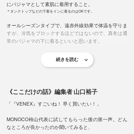
にパジャマとして素肌に着用すること。
＊タンクトップなどの下着をインに着るのはOKです。
パターン
オールシーズンタイプで、遠赤外線効果で体温を守りま
すが、冷気をブロックするほどではないので、真冬は通
肩を動かしやすい「ラグランスリーブ」、背中の面積を
常のパジャマの下に着るといいと思います。
広くとることで、睡眠時に寝返りをうっても、ウエアに
体が引っ張られるような窮屈感なし。
続きを読む
《ここだけの話》編集者 山口裕子
「『VENEX』すごいね！ 早く買いたい！」
MONOCO柿山代表に試してもらった後の第一声。どん
なところが良かったのか聞いてみると、