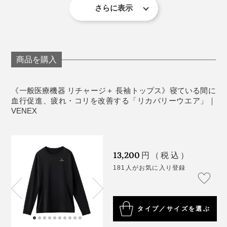
さらに表示
《サイズ表》
単位 cm
※１〜2cmの誤差は予めご了承ください。
吸水速乾
商品を購入
湿気をよく吸い、すぐに乾く素材なので、ムレることな
ヨガウエアにもぴったりです。
く適度な湿度を保ちます。
《一般医療機器 リチャージ＋ 長袖トップス》寝ている間に
逆に、着用を避けたいのは、車の運転をする時。眠気を
試す前はかなり消極的だったのに、180度印象が転換。
血行促進、疲れ・コリを改善する「リカバリーウエア」｜
感じる場合があるので、集中力が必要な時は着用NGで
ただ、柿山は肌にピッタリするものが苦手で、タイツは
VENEX
す。
夜中に脱いでしまったそう。このあたりはかなり個人差
があり、そのほか試してもらった人からはタイツが窮屈
『VENEX』ブランドストーリーはこちら＞
という感想は出ませんでした。
13,200
円（税込）
181人がお気に入り登録
『VENEX』シリーズ一覧はこちら＞
私はむしろタイツが特にお気に入り。年齢とともに筋肉
が減ってきたせいか、寝る時に太ももやふくらはぎあた
りがスースー冷えるのですが、『VENEX』のタイツの
タイプ／サイズを選ぶ
おかげで、ほかほか。こんなに薄い生地なのに不思議で
す。