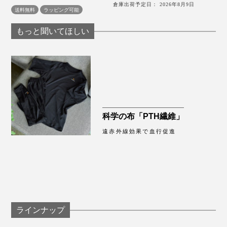
倉庫出荷予定日： 2026年8月9日
送料無料
ラッピング可能
もっと聞いてほしい
科学の布「PTH繊維」
遠赤外線効果で血行促進
昨日はエレベーターのないビルの3階にあるスタジオで
撮影。重い荷物を持って何往復も階段の上り下りをし、
筋肉痛を覚悟していましたが、今朝起きてみるといつも
ラインナップ
よりダルさもなく、スッキリしていました。