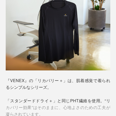
この繊維が発する微弱な電磁波（遠赤外線）が皮膚の感
受センサーに作用。
↓
『VENEX』の「リカバリー＋」は、肌着感覚で着られ
血行を促進
るシンプルなシリーズ。
↓
酸素や栄養素が細胞へ効率よく運ばれる
「スタンダードドライ＋」と同じPHT繊維を使用。“リ
↓
カバリー効果”はそのままに、心地よさのための工夫が
疲労・コリを改善
凝らされています。