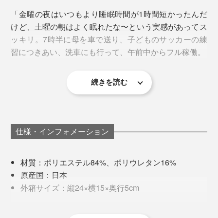
「金曜の夜はいつもより睡眠時間が1時間短かったんだ
けど、土曜の朝はよく眠れたな〜という実感があってス
ッキリ。7時半に母を車で送り、子どものサッカーの練
帰宅後にすぐに着替えるのもありですが、頭や体を働か
全方位ストレッチ素材
習につきあい、洗車にも行って、午前中からフル稼働。
せたい時は向きません。脳のスイッチをOFFにするイメ
縦横どの方向にも伸縮する柔らか素材で、体をやさしく
ージで、休養専用ウエアと捉えてくださいね。
包み、締めつけ感はなし。よくある着圧タイプではあり
続きを読む
ません。
いつも週末の朝はボ〜ッとしてなかなか動き出せないん
旅行や出張が多い人なら、長距離移動の時にアンダーウ
だけど、これを着て寝た翌朝は起きた瞬間から軽快。朝
エアとして活用するのもおすすめ。移動疲れを軽減でき
からハイテンションで頭も良く回るから、溜まってたタ
て、到着後のパフォーマンスをアップさせることができ
スクもするっとこなせたし。 寝る時に着るモノって大
ます。
仕様・インフォメーション
切なんだなぁ」
材質：ポリエステル84%、ポリウレタン16%
原産国：日本
外箱サイズ：縦24×横15×奥行5cm
医療機器届出番号：14B3X10040000001
※医療機器商品のため、開封後の返品交換は承ることができません。
※眠気を感じる場合があるため、運転時の着用は避けてください。