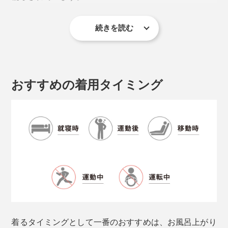
↓
お疲れボディを修復するという仕組み。
続きを読む
ステッチ
本品は、日本医療機器工業会が定める一般医療機器「家
ステッチ（縫い目）を体の前側にすることで、体に当た
庭用遠赤外線血行促進用衣」の自主基準
をクリア
」（※１）
らないよう配慮。さらに凹凸のない「フラット縫製」
し、届け出（※２）を完了しています。
で、肌ざわり柔らか。
おすすめの着用タイミング
※１厚生労働省 一般社団法人日本医療機器工業会の作成した「
家庭用遠赤
外線血行促進用衣自主基準
」について
※２医療機器届出番号：14B3X10040000001)
「PHT繊維」について、詳しくはこちら＞
着るタイミングとして一番のおすすめは、お風呂上がり