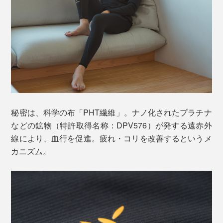
秘密は、科学の布「PHT繊維」。ナノ化されたプラチナ
などの鉱物（特許取得名称：DPV576）が発する遠赤外
線により、血行を促進。疲れ・コリを改善するというメ
カニズム。