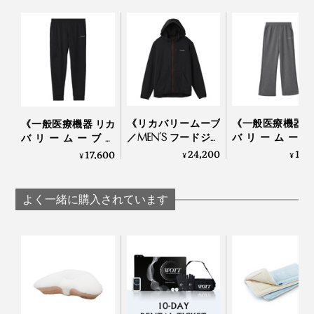
安い買い物ではないと思いますが、その日の疲れを持ち
越さずに済むことを思えば、投資価値は絶大。もう手放
せません！
《リカバリームーブ
《一般医療機器 
《一般医療機器 リカ
／MEN’S フードジャ
バリームーブ
バリームーブ／
ケット》移動時間を
LADY’S ワイド
MEN’S ジョガーパン
24,200
17,
17,600
¥
¥
¥
修復タイムに変える
ツ》移動時間を
ツ》移動時間に血行
「リカバリーウエ
タイムに変える
促進、疲れ・コリを
ア」｜VENEX
バリーウエア」
改善する「リカバリ
よく一緒に購入されています
VENEX
ーウエア」｜VENEX