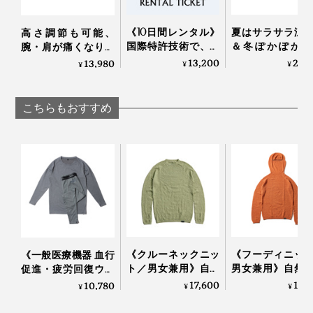
《10日間レンタル》
夏はサラサラ涼
高さ調節も可能、
国際特許技術で、体
＆冬ぽかぽか暖
腕・肩が痛くなりに
内の水分にアプロー
い、敷くだけ「
くい「横向き寝 専用
13,200
29,
13,980
¥
¥
¥
チする「リカバリー
分散オールシー
枕」｜YOKONEGU
＆スリープデバイ
敷きパッド」｜
Premium
ス」｜WOTT
らしきしんぐ™
こちらもおすすめ
《クルーネックニッ
《フーディニッ
《一般医療機器 血行
ト／男女兼用》自然
男女兼用》自然
促進・疲労回復ウエ
な調湿・調温・防
湿・調温・防臭
ア》テラヘルツ鉱石
17,600
19,
10,780
¥
¥
¥
臭、フリーな履き心
リーな履き心地
粉末を特殊プリント
地の「WUNDER
「WUNDER WE
した「FLOW