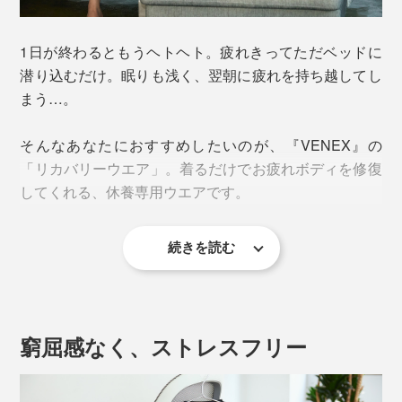
1日が終わるともうヘトヘト。疲れきってただベッドに
潜り込むだけ。眠りも浅く、翌朝に疲れを持ち越してし
まう…。
そんなあなたにおすすめしたいのが、『VENEX』の
「リカバリーウエア」。着るだけでお疲れボディを修復
してくれる、休養専用ウエアです。
続きを読む
疲労回復力がグイッと上がる秘密は、『VENEX』オリ
ジナル開発の特殊素材「PHT（Platinum Harmonized
Technology）繊維」。
窮屈感なく、ストレスフリー