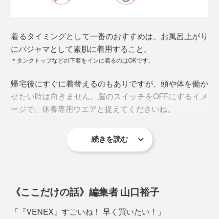
着るタイミングとして一番のおすすめは、お風呂上がり
にパジャマとして素肌に着用すること。
＊タンクトップなどの下着をインに着るのはOKです。
この繊維が発する微弱な電磁波（遠赤外線）が皮膚の感
帰宅後にすぐに着替えるのもありですが、頭や体を働か
受センサーに作用。
せたい時は向きません。脳のスイッチをOFFにするイメ
↓
ージで、休養専用ウエアと捉えてくださいね。
ユニチカガーメンテック調べ。
血行を促進
生地の肌に触れる面の１点に、0.2gの水を垂らし、吸水後、濾紙を当てて荷重を
↓
加えて、濾紙に水分を移行させる。
水分移行率（％）＝濾紙の重量増加／0.2
続きを読む
酸素や栄養素が細胞へ効率よく運ばれる
↓
旅行や出張が多い人なら、長距離移動の時に着用するの
疲労・コリを改善
もおすすめ。移動疲れを軽減できて、到着後のパフォー
素早く乾く
↓
マンスをアップさせることができます。
素早く汗を吸収したら、素早く放湿して乾きやすいのも
《ここだけの話》編集者 山口裕子
お疲れボディを修復するという仕組み。
特徴。速乾性の試験では、生地吸収させた水分が20分間
「『VENEX』すごいね！ 早く買いたい！」
で31.4%減少したという測定結果。ニット素材の速乾性
本品は、日本医療機器工業会が定める一般医療機器「家