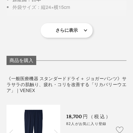
外袋サイズ：縦24×横15cm
医療機器届出番号：14B3X10040000002
※医療機器商品のため、開封後の返品交換は承ることができません。
※眠気を感じる場合があるため、運転時の着用は避けてください。
さらに表示
《サイズ表》
単位 cm
「リチャージ＋ タイツ」が脚にフィットするのに対
※１〜2cmの誤差は予めご了承ください。
し、本品「スタンダード ドライ＋ ジョガーパンツ」は
ゆるっとしたシルエット。このまま宅配便の受け取りや
商品を購入
ゴミ出しもできる、ルームウエア的なデザインです。
ウエストは、お腹に食い込みにくい幅広ゴムとヒモ付
《一般医療機器 スタンダードドライ＋ ジョガーパンツ》サ
試す前はかなり消極的だったのに、180度印象が転換。
ラサラの肌触り、疲れ・コリを改善する「リカバリーウエ
き。レディスタイプはゴム幅6cmで外側にヒモが出る仕
ただ、柿山は肌にピッタリするものが苦手で、タイツは
ア」｜VENEX
様、メンズタイプはゴム幅3cmでパンツの内側にヒモが
夜中に脱いでしまったそう。このあたりはかなり個人差
出る仕様。
があり、そのほか試してもらった人からはタイツが窮屈
という感想は出ませんでした。
18,700
円（税込）
82人がお気に入り登録
私はむしろタイツが特にお気に入り。年齢とともに筋肉