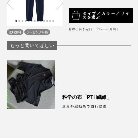
が減ってきたせいか、寝る時に太ももやふくらはぎあた
りがスースー冷えるのですが、『VENEX』のタイツの
タイプ／カラー／サイ
おかげで、ほかほか。こんなに薄い生地なのに不思議で
ズを選ぶ
す。
倉庫出荷予定日： 2026年8月8日
送料無料
ラッピング可能
もっと聞いてほしい
写真左がレディス、右がメンズ
ヒモの先端はほつれないようにくるまれ、ロゴが入って
います。
科学の布「PTH繊維」
遠赤外線効果で血行促進
昨日はエレベーターのないビルの3階にあるスタジオで