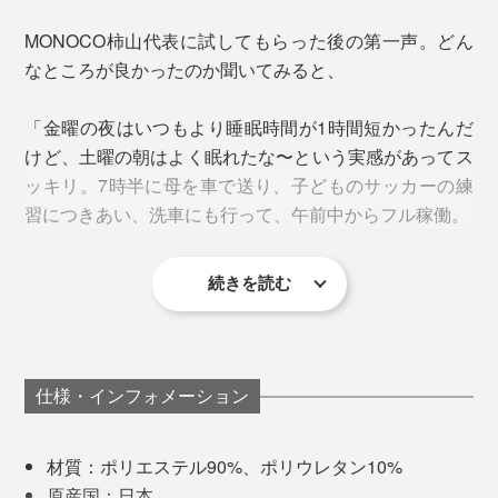
の目安は30%以上です。
庭用遠赤外線血行促進用衣」の自主基準
をクリア
」（※１）
MONOCO柿山代表に試してもらった後の第一声。どん
※ボーケン の蒸散性II法で測定：標準状態で放置した試料とシャーレの質量を測定
し、届け出
を完了しています。
」（※２）
（W）し、シャーレに0.1mlの水を滴下し、その上に試料を乗せ、質量を測定
なところが良かったのか聞いてみると、
（Wo）する。次に標準状態の試験室に放置し、所定時間ごとの質量を測定
（Wt）する。次の式によって蒸散率を求める。蒸散率＝｛(Wo-Wt)/( (Wo-
※１厚生労働省 一般社団法人日本医療機器工業会の作成した「
家庭用遠赤
W))×100
「金曜の夜はいつもより睡眠時間が1時間短かったんだ
外線血行促進用衣自主基準
」について
※２医療機器届出番号：14B3X10040000002)
けど、土曜の朝はよく眠れたな〜という実感があってス
ッキリ。7時半に母を車で送り、子どものサッカーの練
「リチャージ＋」同様、「スタンダードドライ＋」も伸
「PHT繊維」について、詳しくはこちら＞
習につきあい、洗車にも行って、午前中からフル稼働。
縮性抜群。縦横どの方向にも伸縮する柔らか素材で、体
をやさしく包み、締めつけ感はありません。
続きを読む
いつも週末の朝はボ〜ッとしてなかなか動き出せないん
逆に、着用を避けたいのが、家事・仕事・勉強など、頭
だけど、これを着て寝た翌朝は起きた瞬間から軽快。朝
や体を働かせたい時。特に、車の運転では眠気を感じる
からハイテンションで頭も良く回るから、溜まってたタ
場合がありますので、ご注意ください。
スクもするっとこなせたし。 寝る時に着るモノって大
仕様・インフォメーション
切なんだなぁ」
『VENEX』ブランドストーリーはこちら＞
材質：ポリエステル90%、ポリウレタン10%
『VENEX』シリーズ一覧はこちら＞
原産国：日本