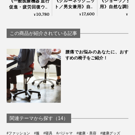
《クルーネックニッ
《ショーツ／男
《一般医療機器 血行
レディスが「ネイビー」と「サクラ」。それぞれ２色展
ト／男女兼用》自然
用》自然な調湿
促進・疲労回復ウエ
開。リカバリーウエアというとブラックのイメージがあ
な調湿・調温・防
温・防臭、フリ
ア》テラヘルツ鉱石
17,600
5,
10,780
¥
¥
¥
りますが、部屋の中では明るい色を着たいというニーズ
臭、フリーな履き心
履き心地
粉末を特殊プリント
地の「WUNDER
「WUNDER WE
した「FLOW
にも応えています。
WEAR シームレス ク
ONE」｜BRING
WEAR」｜遠赤技研
この商品が紹介されている記事
ルーネック」｜
BRING
メンズタイプ
腰痛でお悩みのあなたに、おす
すめの椅子をご紹介！
関連テーマから探す（14）
#ファッション
#服
#寝具
#パジャマ
#健康・美容
#健康グッズ