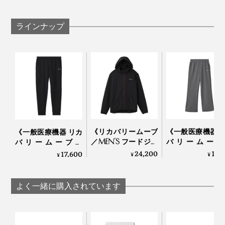
撮影。重い荷物を持って何往復も階段の上り下りをし、
筋肉痛を覚悟していましたが、今朝起きてみるといつも
ラインナップ
よりダルさもなく、スッキリしていました。
安い買い物ではないと思いますが、その日の疲れを持ち
何かと便利に使えるポケットは、左右に各１つ。
越さずに済むことを思えば、投資価値は絶大。もう手放
せません！
《リカバリームーブ
《一般医療機器 
《一般医療機器 リカ
／MEN’S フードジャ
バリームーブ
バリームーブ／
ケット》移動時間を
LADY’S ワイド
MEN’S ジョガーパン
24,200
17,
17,600
¥
¥
¥
修復タイムに変える
ツ》移動時間を
ツ》移動時間に血行
「リカバリーウエ
タイムに変える
促進、疲れ・コリを
ア」｜VENEX
バリーウエア」
改善する「リカバリ
よく一緒に購入されています
VENEX
ーウエア」｜VENEX