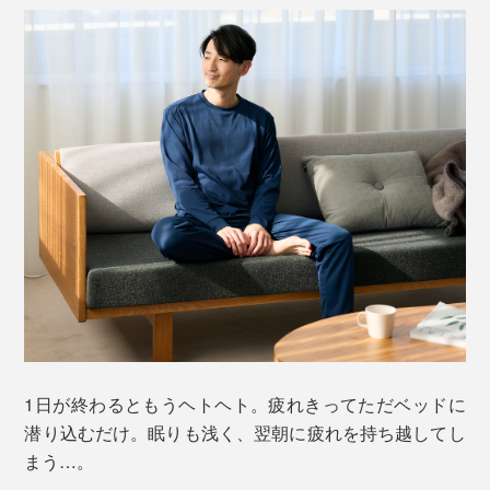
「ハニカムメッシュ」とは、蜂の巣のように立体的な構
造のメッシュ素材のこと。表面積が大きいため、通気性
が抜群。汗をよく吸い、素早く放湿するうえ、水分が逆
戻りせず、ベタつきにくいのが特徴です。
1日が終わるともうヘトヘト。疲れきってただベッドに
潜り込むだけ。眠りも浅く、翌朝に疲れを持ち越してし
その実力は、品質試験で実証済み。
まう…。