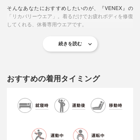
そんなあなたにおすすめしたいのが、『VENEX』の
水分を1秒で吸収
「リカバリーウエア」。着るだけでお疲れボディを修復
吸水性の試験では、生地に水滴（約0.04ml）を落として
してくれる、休養専用ウエアです。
吸収されるまでにかかった時間はたったの1秒
（※）
※一般社団法人ボーケンでの吸水性の試験。水滴を落として、表面の鏡面反
射が完全になくなるまでの時間を測定。一般的にスポーツウエアの基準
続きを読む
疲労回復力がグイッと上がる秘密は、『VENEX』オリ
は、5秒以下とされている。
ジナル開発の特殊素材「PHT（Platinum Harmonized
Technology）繊維」。
水分が肌に戻りにくい
おすすめの着用タイミング
同混率の別素材に比べて、一度生地が吸収した水分が逆
戻りする割合は約1/10。逆戻りが少ない分、汗をかいて
も生地が肌にまとわりつきにくく快適です。