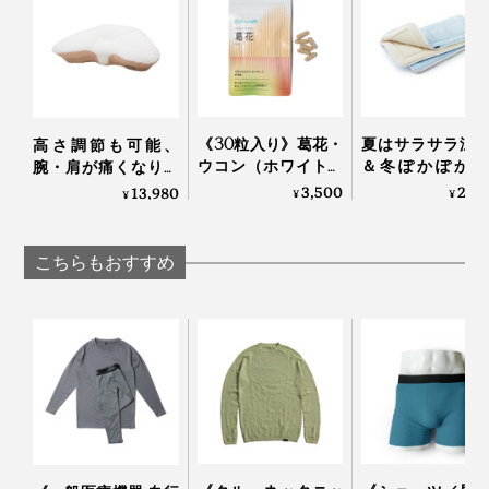
ロゴは、メンズが左のポケット下、レディスは左足のふ
くらはぎ脇にさりげなく。足首は切り替えて二重仕立て
になっています。
《30粒入り》葛花・
夏はサラサラ涼
高さ調節も可能、
ウコン（ホワイトク
＆冬ぽかぽか暖
腕・肩が痛くなりに
ルクミン）・すっぽ
い、敷くだけ「
くい「横向き寝 専用
3,500
29,
13,980
¥
¥
¥
んを贅沢配合した、
分散オールシー
枕」｜YOKONEGU
肝臓ケアサプリメン
敷きパッド」｜
Premium
ト｜葛花
らしきしんぐ™
こちらもおすすめ
カラー展開は、メンズが「ブラック」と「ネイビー」、