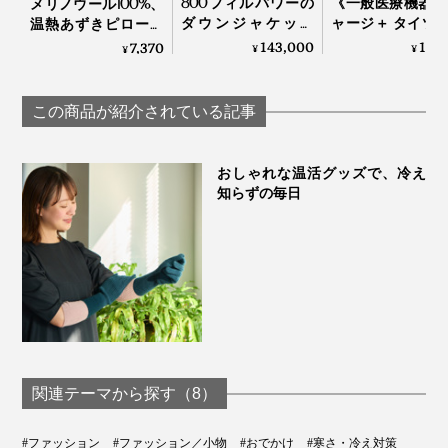
800フィルパワーの
《一般医療機器 
メリノウール100%、
した・ふみ）さんは、
ダウンジャケット
ャージ＋ タイツ
温熱あずきピロー付
「南極観測隊モデ
てる間に血行促
き「ボアマフラー」
143,000
13,
7,370
¥
¥
¥
ル」｜ZANTER
疲れ・コリを改
｜SERENE
「手袋は、繊細な手仕事から生まれます。私たちは、モ
る「リカバリー
ノを生み出す『手』に注目して、手と、その先に広がる
ア」｜VENEX
この商品が紹介されている記事
物語を伝えていく、という想いを込めて、『tet.』と名
づけました」
おしゃれな温活グッズで、冷え
知らずの毎日
と話します。
関連テーマから探す（8）
#ファッション
#ファッション／小物
#おでかけ
#寒さ・冷え対策