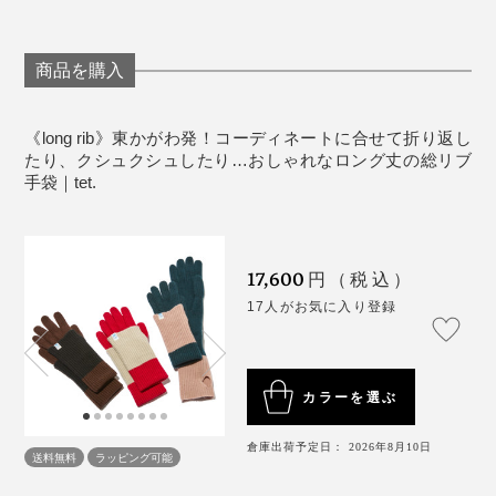
うな自然素材は、季節によって、糸に含まれる水分量が
※この製品は素材や染料の性質上、汗や雨などで濡れた
違うので、手袋の仕上がりが変わってきます。
状態では他の製品との摩擦により、色落ち、または色移
りする場合がありますのでご注意ください。
商品を購入
編み機に掛ける糸のテンションを変えたり、編み機の設
《商品仕様》
定を変えたり、部品を改造したり。
サイズ（アイテム寸法）：（約）全長39.5×幅
《long rib》東かがわ発！コーディネートに合せて折り返し
たり、クシュクシュしたり…おしゃれなロング丈の総リブ
7.5cm、中指の指先から手首まで／約18cm
手袋｜tet.
素材：カシミヤ97%・ナイロン2%・ポリウレタン1%
※ニット手袋は寸法プラス約1~2cm程度の伸縮性があります。 ※寸法はあく
まで目安となります。商品により多少の個体差がございます。予めご了承
ください。
17,600
円（税込）
17人がお気に入り登録
カラーを選ぶ
倉庫出荷予定日： 2026年8月10日
送料無料
ラッピング可能
ヨークスのレジェンド職人、松村宣彦さん。糸と編み機の調子を、長年の経験と
知識から、一つひとつ整えていく