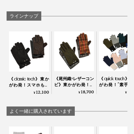
「long rib」は、手を包み込むように、立体的に編める
ラインナップ
「ホールガーメント」という編み機でつくっています。
《尾州織×レザーコン
《quick touch》
《classic tech》東か
ビ》東かがわ発！ス
がわ発！“素手”
がわ発！スマホも使
マホに触れるレザー
覚で動きやすい
える、タフでホット
18,700
6,
12,100
¥
¥
¥
とツイード生地の異
ったかウール手
な機能派グローブ｜
素材コンビ手袋｜tet.
tet.
tet.
よく一緒に購入されています
『tet.』オリジナルデザインの外箱つき