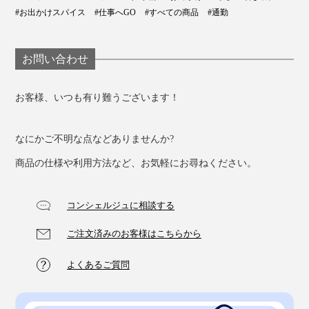
#お出かけスパイス
#仕事へGO
#すべての商品
#通勤
お問い合わせ
お客様、いつも有り難うございます！
なにかご不明な点などありませんか?
一つひとつの技術の積み重ねから生まれた、“手袋のま
商品の仕様や利用方法など、お気軽にお尋ねください。
ち”からの贈り物。この冬、ぜひたくさん使ってくださ
い。プレゼントにも、ぜひどうぞ。
コンシェルジュに相談する
ご注文済みのお客様はこちらから
よくあるご質問