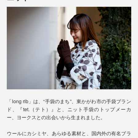
ひじまで届く、ロング丈の総リブ編み。ポンチョや、短
めの袖からのぞかせてみてください。
長袖に合わせて、折り返したり。クシュクシュにすれ
ば、袖口のアクセントに。
「long rib」は、“手袋のまち”、東かがわ市の手袋ブラン
ド、『tet.（テト）』と、ニット手袋のトップメーカ
ー、ヨークスとの出会いから生まれました。
ウールにカシミヤ、あらゆる素材と、国内外の有名ブラ