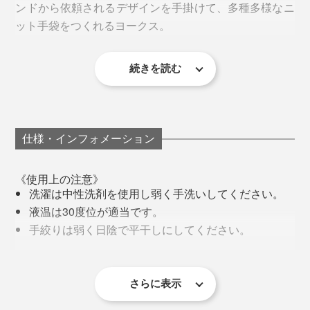
ンドから依頼されるデザインを手掛けて、多種多様なニ
ット手袋をつくれるヨークス。
続きを読む
コーディネートや気候によって、いろんな楽しみ方がで
仕様・インフォメーション
きます。
《使用上の注意》
洗濯は中性洗剤を使用し弱く手洗いしてください。
液温は30度位が適当です。
手絞りは弱く日陰で平干しにしてください。
火に近づけないでください。
編み機がズラリと並ぶヨークスの工場
強い摩擦を加えるとピリング（毛玉）が発生しやす
いのでご注意ください。
さらに表示
例えば、ニットを編む糸ひとつとっても、カシミヤのよ
タンブラー乾燥は避けてください。