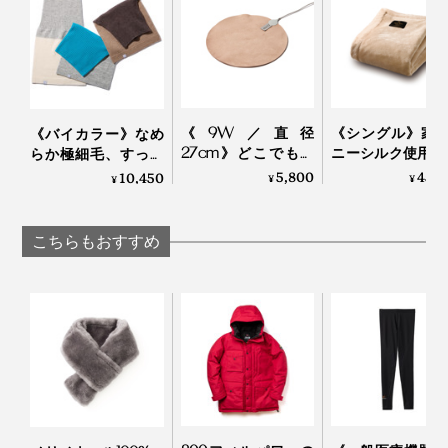
この道40年の松村宣彦さんのような、レジェンド職人な
らではの知識と経験による、細かい調整があって、着け
た時に、手がキレイに見える「long rib」は、編み上が
るのです。
《9W／直径
《シングル》家
《バイカラー》なめ
27cm》どこでもあ
ニーシルク使用、
らか極細毛、すっき
ったかデスクワー
毛の匠”が磨き
り軽い着け心地の
5,800
45,
10,450
¥
¥
¥
ク！銀ナノインクで
る、傑作寝具｜Si
「カシミヤネックウ
温める特許技術の
Aura
ォーマー」｜el alto
「USB式ヒーティン
こちらもおすすめ
グパッド」｜INKO
『tet.』を立ち上げた、東かがわ市出身の松下文（まつ