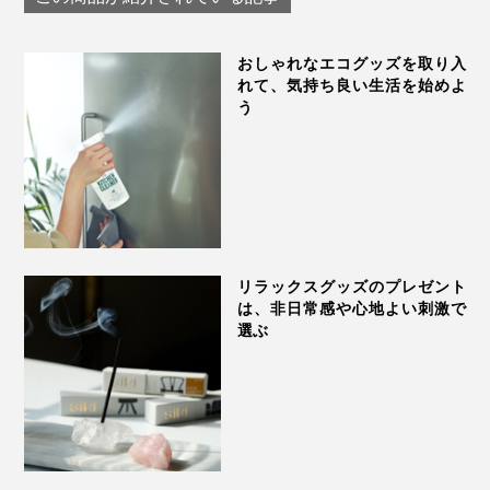
繰り返し愛用するうちにチェリー種（中材）の乾燥が気
IONDOCTOR
HUKKA DESIGN
になりだしたら、レンジ加熱の前に霧吹きでシュッと水
分を保湿してあげるのもおすすめ。
おしゃれなエコグッズを取り入
れて、気持ち良い生活を始めよ
う
クーリングパッドとして使うなら、ビニール袋に入れ
て、冷蔵庫で数時間（60分以上）冷やしてください。
リラックスグッズのプレゼント
は、非日常感や心地よい刺激で
選ぶ