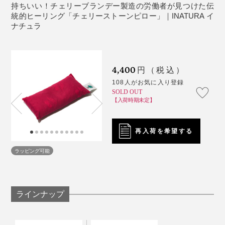
よさです。
い。
持ちいい！チェリーブランデー製造の労働者が見つけた伝
※乾燥は機械を使用せず、自然乾燥をおすすめします。
統的ヒーリング「チェリーストーンピロー」｜INATURA イ
※チェリー種の独特な香りが気になる場合は、お湯洗いが有効です。
※アロマスプレーをご使用になる場合は、アロマの成分が加熱に向いていな
ナチュラ
本品は、目元を温められて、気軽に持ち運びもできるコ
い、熱くなりすぎてしまう恐れがあるので、香り付けした手拭いなどをピ
ローにまいてご使用いただくことをおすすめします。
ンパクトな「ピッコロショート」。
4,400
円（税込）
108人がお気に入り登録
SOLD OUT
【入荷時期未定】
この表情、ホンモノの反応です（笑）※写真は「
セヴィコロング
」
再入荷を希望する
ラッピング可能
「寝違えてしまって首が痛い」と訴えていた撮影モデル
の男性も、「うわぁ……気持ちいぃ……これ、お風呂に
入っているみたいですね！」と、まったく同じコメント
をしてくれて、笑ってしまいました。
ラインナップ
温めるとチェリー種特有の香りがふわっと漂うのです