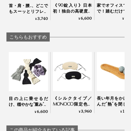
《90錠入り》日本
家でオフィスで
首・肩・腰…、どこで
使い方は至ってシンプルです。
初！独自の高硬度マ
で！踏むだけで
もスーッとリフレッ
イクロカプセル技術
ら元気になれる
シュする「バイタラ
6,600
6,
3,740
¥
¥
¥
温熱パッドとして使うなら、500Wの電子レンジにその
が生んだ“重炭酸
裏マッサージ器」
イズゲル」｜VENEX
湯”のタブレット入浴
ーチドクター ふ
まま入れて1分間温めるだけ。
剤｜薬用Hot Bubble
み
こちらもおすすめ
PRO
《シルクタイプ／
長い年月をかけ
目の上に乗せるだ
MONOCO限定色》
んだ“熱”を閉じ
け、穏やかな“重み”で
働きすぎの目は温め
る密度で、じん
夢の世界へ……寝返り
3,960
10,
6,600
¥
¥
¥
て“ホンワカ幸せ”。
温めながら気持
を打ってもズレにく
一晩中着けてもラク
く刺激する「マ
い「スリープマス
な「アイマスク」|
ージストーン」
ク」｜nodpod
この商品が紹介されている記事