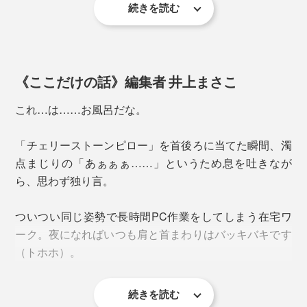
続きを読む
《ここだけの話》編集者 井上まさこ
これ…は……お風呂だな。
「チェリーストーンピロー」を首後ろに当てた瞬間、濁
点まじりの「あぁぁぁ……」というため息を吐きなが
ら、思わず独り言。
ついつい同じ姿勢で長時間PC作業をしてしまう在宅ワ
その気持ちよさを例えるなら、「湯船に浸かっているよ
ーク。夜になればいつも肩と首まわりはバッキバキです
うな感覚」です。
（トホホ）。
種に含んだ空気中の水分が、目に見えないほどやわらか
な蒸気となって体に伝わり、心までほどけるような温も
続きを読む
慌てて首や腕を回してストレッチするも、なんだかずっ