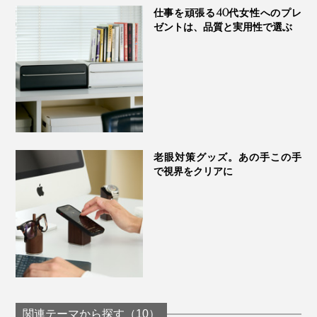
仕事を頑張る40代女性へのプレ
真夏の暑さ対策に、手のひらや脇の下に「チェリースト
ゼントは、品質と実用性で選ぶ
ーンピロー」を当てるクールダウンはとくにおすすめで
す。
冷たすぎない自然なヒンヤリ感、絶妙な重み、ゴロゴロ
とした粒の心地いい刺激がいいリフレッシュに。
老眼対策グッズ。あの手この手
で視界をクリアに
関連テーマから探す（10）