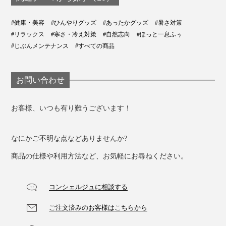
#健康・美容
#ひんやりグッズ
#あったかグッズ
#暑さ対策
さりげなくさくらんぼの刺繍が施されているカバー生地
#リラックス
#寒さ・冷え対策
#自然志向
#ほっと一息ふぅ
は、オーガニックコットン素材。
#じぶんメンテナンス
#すべての商品
オーガニック・テキスタイルの 世界基準である「GOTS
お問い合わせ
(Global Organic Textile Standard)」の認証を取得したや
さしいコットンです。
お客様、いつも有り難うございます！
なにかご不明な点などありませんか?
商品の仕様や利用方法など、お気軽にお尋ねください。
コンシェルジュに相談する
ご注文済みのお客様はこちらから