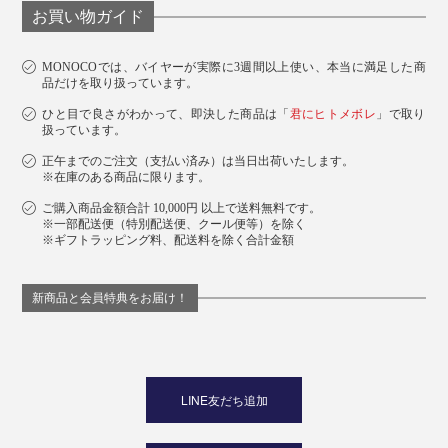
お買い物ガイド
MONOCOでは、バイヤーが実際に3週間以上使い、本当に満足した商
品だけを取り扱っています。
ひと目で良さがわかって、即決した商品は「
君にヒトメボレ
」で取り
扱っています。
正午までのご注文（支払い済み）は当日出荷いたします。
※在庫のある商品に限ります。
パッケージには、世界の森林保全を守るFSC認証の紙を使用しています。
ご購入商品金額合計 10,000円 以上で送料無料です。
※一部配送便（特別配送便、クール便等）を除く
母の日や敬老の日、誕生日、クリスマスなど、相手の心
※ギフトラッピング料、配送料を除く合計金額
と体をいたわる贈り物は喜ばれるはずです。
新商品と会員特典をお届け！
LINE友だち追加