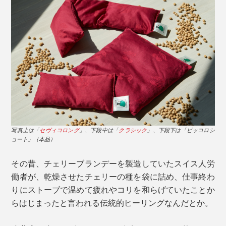
写真上は「
セヴィコロング
」、下段中は「
クラシック
」、下段下は「ピッコロシ
ョート」（本品）
その昔、チェリーブランデーを製造していたスイス人労
働者が、乾燥させたチェリーの種を袋に詰め、仕事終わ
りにストーブで温めて疲れやコリを和らげていたことか
らはじまったと言われる伝統的ヒーリングなんだとか。