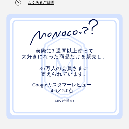
よくあるご質問
汚れたらそのまま洗濯もOK！長く使っていただくため
に、30℃くらいのお湯で手洗いがおすすめです。
洗剤を使って洗う際はよくすすぎ、完全に自然乾燥させ
てからお使いください。
ベルギーの『INATURA（イナチュラ）』社によって、
25年以上に渡ってISO-9001
を受けた自社工場で丁
（※1）
寧に製造されている「チェリーストーンピロー」は、ギ
フトにもぴったり。