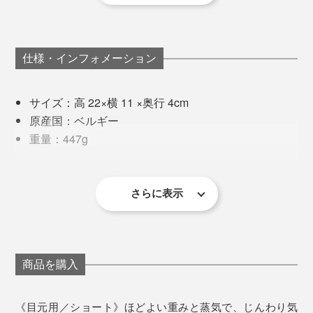
りに包まれます。
と上半身が重たい。
そんな時、この“さくらんぼ温浴”が心と体に沁みるので
仕様・インフォメーション
す。
サイズ：高 22×横 11 ×奥行 4cm
15分ほど温めると、首まわりがふわんと軽くなった気が
原産国：ベルギー
する。脚のつけ根、腰、お尻、目元、足首、手首……ど
重量：447g
こに当てても、「うわぁ、そこそこ！」とため息が出ま
材質：［中材］チェリー種、［袋］オーガニックコ
す。
ットン（※GOTS認証）
温めて使用する場合の目安時間：500Wの電子レンジ
さらに表示
編集スタッフに試してもらったところ、全員が私と同じ
で2分
濁点まじりの「あぁぁぁ……」というため息を吐きなが
冷やして使用する場合の目安時間：冷蔵庫で60分以
ら、天を仰いで目を瞑っていました。
冷えやコリで重く感じていた部分も、この“さくらんぼ
上
温浴”でほわ〜っと軽やかに。
商品を購入
《使用上のご注意》
※長くお使いいただくために洗濯は30°Cくらいのお湯で手洗いをおすすめ
仕事の合間やリラックスタイムに、手放せなくなる心地
します。
《目元用／ショート》ほどよい重みと蒸気で、じんわり気
※洗剤を使用する場合はよくすすぎ、使用前までに完全に乾かしてくださ