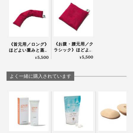
が、「この香りが好き」、「気にならない」、「ちょっ
握りやすいサイズ感だから、冷えやコリ、気になる部分
と苦手」と、スタッフの意見がわかれました。
をピンポイントで温められます。
香りが気になる方は、一度お湯で洗っていただくと緩和
オフィスや旅先への携帯用としてもどうぞ。
されるとのことなで、ぜひお試しください。
《お腹・腰元用／ク
《首元用／ロング》
ちなみに私は、何度か使っているうちに「発酵したての
ラシック》ほどよい
ほどよい重みと蒸気
重みと蒸気で、じん
で、じんわり気持ち
5,500
5,500
焼く前のパン」みたいな香りに安心感を抱くようになり
¥
¥
わり気持ちいい！チ
いい！チェリーブラ
ました。
ェリーブランデー製
ンデー製造の労働者
造の労働者が見つけ
が見つけた伝統的ヒ
よく一緒に購入されています
た伝統的ヒーリング
ーリング「チェリー
「チェリーストーン
ストーンピロー」｜
ピロー」｜INATURA
INATURA イナチュラ
イナチュラ