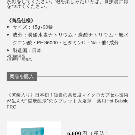
洗顔をしてください。泡を楽しみたい方は、直接湯に顔
をつけてください。
《商品仕様》
サイズ：15g×90錠
それでもお湯の中で、腕や脚をなでていると、肌にツル
成分：炭酸水素ナトリウム・炭酸ナトリウム・無水
ツルとした感触を感じるように。
クエン酸・PEG6000・ビタミンC・Na・他1成分
製造国：日本
お風呂上がりは、熱いお湯に入ったわけではないのに、
※医薬部外品
※無香料・無着色
不思議と体中がホカホカ。
商品を購入
心地よい暖かさが続いて、10分、20分と時間が経って
も、いつもより手先や足先が冷えにくいように感じま
す。
《90錠入り》日本初！独自の高硬度マイクロカプセル技術
が生んだ“重炭酸湯”のタブレット入浴剤｜薬用Hot Bubble
PRO
なんといっても、寝つきのよさに驚きました。
6,600
円（税込）