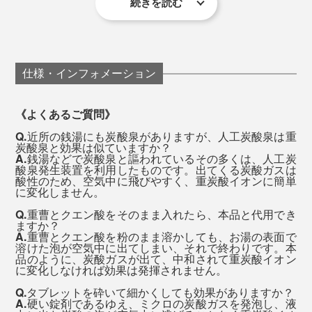
重炭酸湯ならではの入浴方法は、
続きを読む
入浴後は、体の奥深くからポッカポカ。自然な暖かさが
お風呂に入れても、色も香りもありませんが、まず驚い
続いて、心地よい眠気を誘うことでしょう。あとは寝る
たのが、キメ細かい泡がずーっと発泡しつづけること。
だけ。まさに、おうちで「温泉旅」気分。
37～40℃のぬるめのお湯に
仕様・インフォメーション
タブレット3錠を入れて溶かし
15分ほど浸かる
従来の炭酸入浴剤でも、原料の重曹とクエン酸をそのま
《よくあるご質問》
ま入れても、実現できない“究極の炭酸湯”です。
Q.
近所の銭湯にも炭酸泉がありますが、人工炭酸泉は重
これだけで、炭酸ガスより小さく、肌から血管に吸収さ
炭酸泉と効果は似ていますか？
A.
銭湯などで炭酸泉と謳われているその多くは、人工炭
れやすい重炭酸イオンが、温浴効果を高めて、血流をす
酸泉発生装置を利用したものです。出てくる炭酸ガスは
酸性のため、空気中に飛びやすく、重炭酸イオンに簡単
みずみまで改善してくれます。
に変化しません。
Q.
重曹とクエン酸をそのまま入れたら、本品と代用でき
ぬるめのお湯のおかげで、顔のほてりや、暑苦しさは、
ますか？
A.
重曹とクエン酸を粉のまま溶かしても、お湯の表面で
まずありません。
溶けた泡が空気中に出てしまい、それで終わりです。本
品のように、炭酸ガスが出て、中和されて重炭酸イオン
に変化しなければ効果は発揮されません。
『薬用Hot Bubble PRO』90錠入りは、いちどに3錠使う
Q.
タブレットを砕いて細かくしても効果がありますか？
A.
硬い錠剤であるゆえ、ミクロの炭酸ガスを発泡し、液
として、お風呂1回あたり約201円（税抜）。