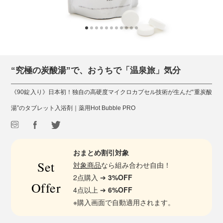
“究極の炭酸湯”で、おうちで「温泉旅」気分
《90錠入り》日本初！独自の高硬度マイクロカプセル技術が生んだ“重炭酸
湯”のタブレット入浴剤｜薬用Hot Bubble PRO
おまとめ割引対象
Set
対象商品
なら組み合わせ自由！
2点購入 ➔
3%OFF
Offer
4点以上 ➔
6%OFF
※購入画面で自動適用されます。