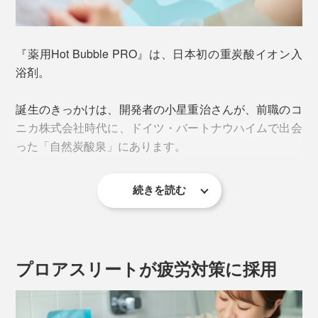
「炭酸」と聞くと、お風呂に入れてブクブク泡立つ、炭
酸入浴剤が思い浮かぶと思いますが、『薬用Hot Bubble
『薬用Hot Bubble PRO』は、日本初の重炭酸イオン入
PRO』は、まったくの別物です。
浴剤。
誕生のきっかけは、開発者の小星重治さんが、前職のコ
ニカ株式会社時代に、ドイツ・バートナウハイムで出会
った「自然炭酸泉」にあります。
続きを読む
プロアスリートが疲労対策に採用
よくある炭酸入浴剤は、炭酸ガスが広がった酸性の湯に