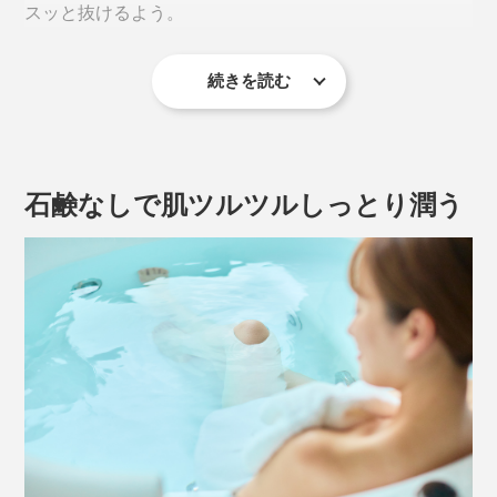
スッと抜けるよう。
お湯に入れると、底に沈んだまま最後まで、きめ細かな
気泡を出し続けます。
続きを読む
炭酸ガスから、つぎつぎに重炭酸イオンが発生、高濃度
の“重炭酸湯”ができあがりです。
石鹸なしで肌ツルツルしっとり潤う
街の中心部に、炭酸泉が湧いている、ドイツのバートナウハイム
小星さんは、バートナウハイムの自然炭酸泉に浸かる
と、驚くほど体が温まって、肌もツルツルになることに
心底驚いたそう。
その心地よさから、体のケアに厳しいプロサッカーチー
ムや、メジャーリーグで活躍する野球選手といった、多
この感動を、これから日本の予防医療の時代に役立てた
くのアスリートたちも、同じく重炭酸イオン入浴を採用
いと、定年後、「重炭酸イオン入浴剤」の開発を始めま