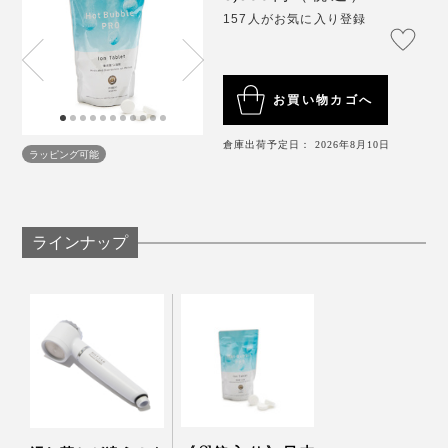
157人がお気に入り登録
お買い物カゴへ
倉庫出荷予定日： 2026年8月10日
ラッピング可能
ラインナップ
もともと、寝るのに時間がかかるほうではありません
が、『薬用Hot Bubble PRO』の湯上り後は、めったに
ない強い眠気を感じたり、布団でスマホを見ようとした
まま寝落ちしたり。
そして、初めて『薬用Hot Bubble PRO』を使った日の
翌朝は、目が覚めたら、体中に心地よいダルさが。