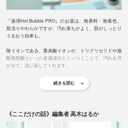
しています。
した。
独・バートナウハイムや大分・長湯温泉の自然炭酸泉
『薬用Hot Bubble PRO』のお湯は、無香料・無着色。
重炭酸イオンがたっぷり溶け込んだ、中性の“重炭酸
は、地下数百mから1000m級の高圧下で噴出した炭酸ガ
肌当りやわらかですが、汚れ落ちがよく、肌がしっとり
湯”は、まさに“究極の炭酸湯”。
スが、地下水に溶け込んで生まれている――。
うるおう効果も。
陰イオンである、重炭酸イオンが、トリグリセリドや遊
離脂肪酸といった皮脂成分とくっつくことで、汚れを浮
かせて、洗い落してくれます。
続きを読む
顔も体も、髪の毛も、石鹸やシャンプーを使わないで、
ほとんどの汚れがとれてスッキリ。
《ここだけの話》編集者 高木はるか
天然炭酸泉が地下1000mから湧く大分・長湯温泉