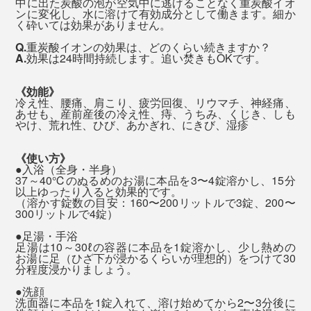
中に出た炭酸の泡が空気中に逃げることなく重炭酸イオ
ンに変化し、水に溶けて有効成分として働きます。細か
く砕いては効果がありません。
Q.
重炭酸イオンの効果は、どのくらい続きますか？
20分以上、どんなに小さなカケラになっても、浴槽の底
A.
効果は24時間持続します。追い焚きもOKです。
で、泡を出し続けています。
《効能》
冷え性、腰痛、肩こり、疲労回復、リウマチ、神経痛、
40℃前後のぬるめのお湯に浸かるので、15分以上経っ
あせも、産前産後の冷え性、痔、うちみ、くじき、しも
やけ、荒れ性、ひび、あかぎれ、にきび、湿疹
ても、のぼせたり、汗が止まらなかったりといった暑苦
しさは、まるで感じません。
《使い方》
●入浴（全身・半身）
37～40℃のぬるめのお湯に本品を3〜4錠溶かし、15分
以上ゆったり入ると効果的です。
（溶かす錠数の目安：160〜200リットルで3錠、200〜
それでも、入浴後は、体の奥深くまでホッカホカ。いつ
300リットルで4錠）
もより湯冷めしにくい、不思議な心地よさを感じると思
●足湯・手浴
います。
足湯は10～30ℓの容器に本品を1錠溶かし、少し熱めの
お湯に足（ひざ下が浸かるくらいが理想的）をつけて30
分程度浸かりましょう。
これで「温泉旅」気分を味わえるなら、オトクだと思い
●洗顔
ます。ぜひ“究極の炭酸湯”、試してみてください。
洗面器に本品を1錠入れて、溶け始めてから2〜3分後に