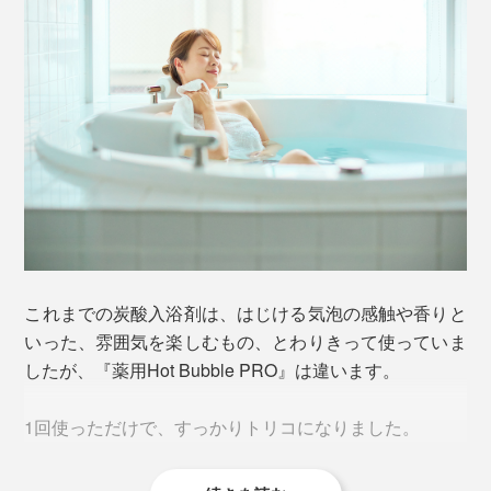
この原理を再現するために、小星さんは、コニカ時代に
培った、写真フィルム用のマイクロカプセル造粒技術を
炭酸ガスのように、空気中へ抜けていかないので、家族
応用しました。
みんなが、じっくり“重炭酸湯”に浸かれます。
高硬度のタブレット化することで、炭酸ガスから、重炭
酸イオンを中和生成する技術を完成。
お湯は中性のまま、最後まで発泡しつづける、重炭酸イ
オン入浴剤『薬用Hot Bubble PRO』が生まれました。
皮膚のバリア機能は残したままなので、重炭酸湯に浸か
これまでの炭酸入浴剤は、はじける気泡の感触や香りと
っているあいだから、肌ツルツルの感触を実感できると
いった、雰囲気を楽しむもの、とわりきって使っていま
思います。
したが、『薬用Hot Bubble PRO』は違います。
入浴後も肌はしっとり潤ったまま。女優やモデルに愛用
1回使っただけで、すっかりトリコになりました。
者が多いというのもうなずけます。