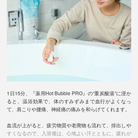
なって、短時間で、炭酸ガスは空気中へ逃げてしまいが
ちでした。
『薬用Hot Bubble PRO』は、独自のマイクロカプセル
造粒技術で、炭酸ガスを高硬度のタブレット内にギュッ
と圧縮。
『薬用Hot Bubble PRO』開発者の小星重治さん。全国発明賞（96年）、科学技術
長官賞（98年）、紫綬褒章（99年）を受賞
バートナウハイム（Bad Nauheim）は、古くから、重炭
酸イオンがたっぷり溶け込んだ、中性の自然炭酸泉が湧
1日15分、『薬用Hot Bubble PRO』の“重炭酸湯”に浸か
き出る街。
ると、温浴効果で、体のすみずみまで血行がよくなっ
て、肩こりや腰痛、神経痛の痛みを和らげてくれます。
1834年に、温泉療養地（＝Bad）の称号を認可されて、
世界中から人々が集まる保養地です。
血流が上がると、疲労物質や老廃物も流れて、排出しや
すくなるので、入浴後は、心地よい汗とともに、疲れが