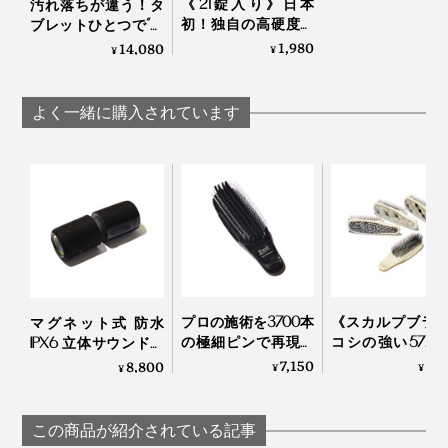
《21錠入り》日本
汚れ落ちが違う！タ
このダルさ、温泉地に泊まった翌朝に、よく感じる好転
初！独自の高硬度マ
ブレットひとつで“重
イクロカプセル技術
炭酸湯”が浴びれる｜
1,980
14,080
反応と似ていると思いました。
¥
¥
が生んだ“重炭酸
薬用Hot Bubble PRO
湯”のタブレット入浴
重炭酸湯シャワーヘ
こんな体の変化は、いままでの炭酸入浴剤で、感じたこ
剤｜薬用Hot Bubble
ッド
よく一緒に購入されています
PRO
とはありません。
“重炭酸湯”の力を感じて以来、『薬用Hot Bubble Pro』
のお風呂に入るのが、すっかり楽しみになりました。
プロの施術を3700本
《スカルプブラ
マグネット式 防水
の極細ピンで再現す
コシの強い572
IPX6 立体サウンドの
る「トリートメント
ピンが、皮脂汚
Bluetooth デュアル ス
7,150
6,
8,800
¥
¥
¥
ブラシ」｜EMIT
かき出す｜572
ピーカー｜MaGdget
Dual Speaker
この商品が紹介されている記事