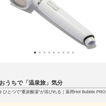
日用品
健康・美容
すべて
すべて
ひんやり今治タオル、生き返る〜
掃除・洗濯
肌・髪ケア
タオル
バスグッズ
スリッパ
ひんやりグッズ
防災用品
あったかグッズ
水筒
健康グッズ
日用品／その他
オーラルケア
、おうちで「温泉旅」気分
とつで“重炭酸湯”が浴びれる｜薬用Hot Bubble P