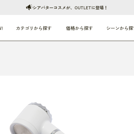
シアバターコスメが、OUTLETに登場！
!
カテゴリから探す
価格から探す
シーンから探
つめた〜い夏、どうぞ！
HEALTHY
家電
HOME
ファッション
- 3,000円
3,000円 - 5,000円
5,000円 - 10,000円
OP10
すべて
すべて
すべて
すべて
す
朝までぐっすり
リビング家電
居心地のいい空間
服
ひ
商品 (新着順)
本気で休む
キッチン家電
家事ルンルン
バッグ
ほ
覧
いつも清潔
美容・健康家電
食いしん坊クラブ
靴・靴下
や
じぶんメンテナンス
オーディオ家電
料理と団らん
レイングッズ
仕
め割引
おうちエクササイズ
ファッション／小物
レット
の他