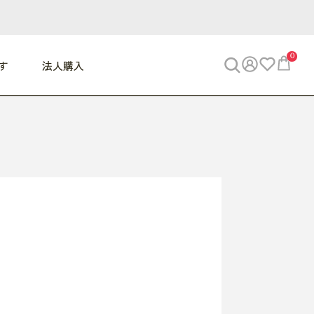
0
す
法人購入
WORK
ビジネス
ENJOY
寝具
10,000円 - 30,000円
30,000円以上
べて
すべて
すべて
すべて
らめきデスク
PC・スマホ関連
お出かけスパイス
敷き寝具
っと一息ふぅ
椅子・クッション
思い出トラベル
掛け寝具
っぱり清潔感
収納
外で過ごすって最高
パジャマ
事へGO
ビジネス／小物
好き・・にどっぷり
枕・小物