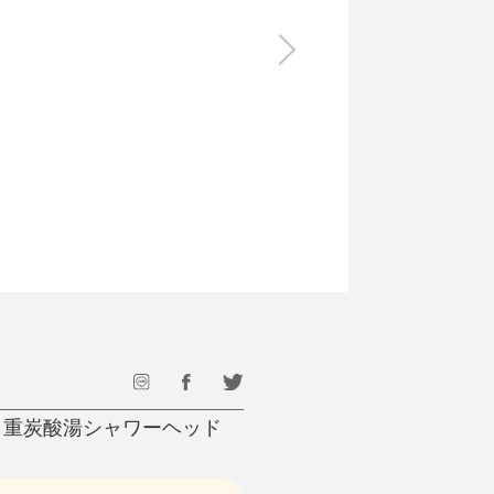
食料品
旅行・遊び
すべて
すべて
最後のひと口までキンキン
ドリンク
旅行
フード
アウトドア
旅行遊び／その他
RO 重炭酸湯シャワーヘッド