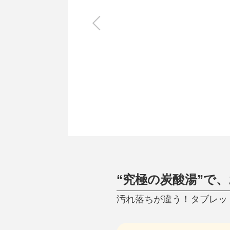
キッチン
すべて
調理家電
調理器具
食器
タオル・ふきん
キッチン雑貨
“究極の炭酸湯”で
汚れ落ちが違う！タブレットひ