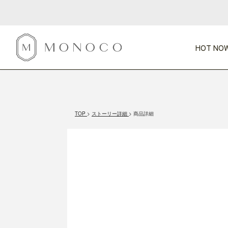
HOT NOW
新商品
CATEGORY
PRICE
SCENE
HOT NOW!
GIFTS
インテリア
1,000円未満
1,000円 
TOP
ストーリー詳細
商品詳細
今週のT
カテゴリから探す
価格から探す
シーンから探す
すべて
すべて
特別な贈りもの
家具
すべての
会話が弾む
収納
特集一
気のきく手土産
照明
毎日使ってね
インテリア雑貨
おまと
ベランダ・庭
アウト
インテリア／そ