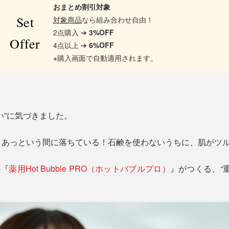
おまとめ割引対象
Set
対象商品
なら組み合わせ自由！
2点購入 ➔
3%OFF
Offer
4点以上 ➔
6%OFF
※購入画面で自動適用されます。
い”に気づきました。
、あっという間に落ちている！石鹸を使わないうちに、肌がツ
―『
薬用Hot Bubble PRO（ホットバブルプロ）
』がつくる、“