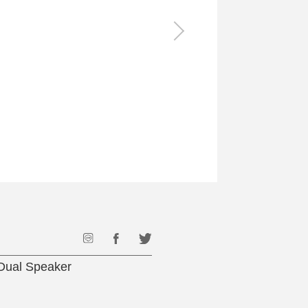
食料品
旅行・遊び
すべて
すべて
最後のひと口までキンキン
ドリンク
旅行
フード
アウトドア
旅行遊び／その他
l Speaker