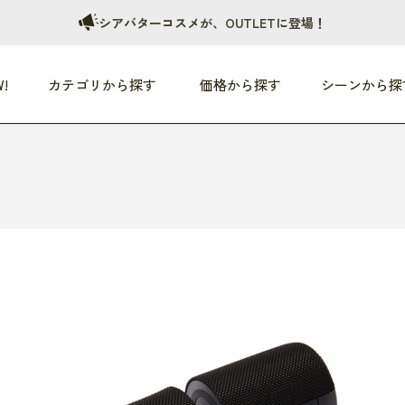
シアバターコスメが、OUTLETに登場！
!
カテゴリから探す
価格から探す
シーンから探
つめた〜い夏、どうぞ！
HEALTHY
家電
HOME
ファッション
- 3,000円
3,000円 - 5,000円
5,000円 - 10,000円
OP10
すべて
すべて
すべて
すべて
す
朝までぐっすり
リビング家電
居心地のいい空間
服
ひ
商品 (新着順)
本気で休む
キッチン家電
家事ルンルン
バッグ
ほ
覧
いつも清潔
美容・健康家電
食いしん坊クラブ
靴・靴下
や
じぶんメンテナンス
オーディオ家電
料理と団らん
レイングッズ
仕
め割引
おうちエクササイズ
ファッション／小物
レット
の他