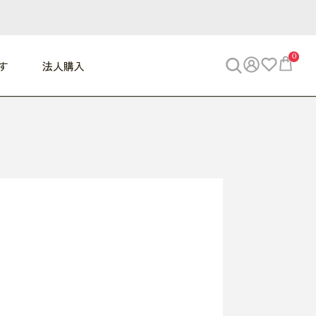
0
す
法人購入
WORK
ビジネス
ENJOY
寝具
10,000円 - 30,000円
30,000円以上
べて
すべて
すべて
すべて
らめきデスク
PC・スマホ関連
お出かけスパイス
敷き寝具
っと一息ふぅ
椅子・クッション
思い出トラベル
掛け寝具
っぱり清潔感
収納
外で過ごすって最高
パジャマ
事へGO
ビジネス／小物
好き・・にどっぷり
枕・小物