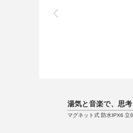
キッチン
すべて
調理家電
調理器具
食器
タオル・ふきん
キッチン雑貨
湯気と音楽で、思考
マグネット式 防水IPX6 立体サ