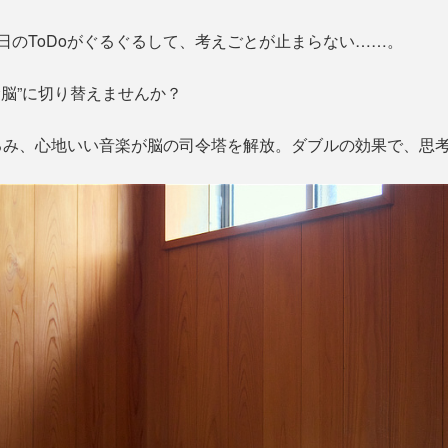
日のToDoがぐるぐるして、考えごとが止まらない……。
む脳”に切り替えませんか？
み、心地いい音楽が脳の司令塔を解放。ダブルの効果で、思考