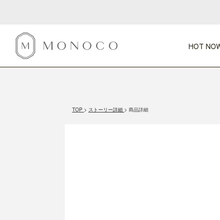
HOT NOW
新商品
CATEGORY
PRICE
SCENE
HOT NOW!
GIFTS
インテリア
1,000円未満
1,000円 
TOP
ストーリー詳細
商品詳細
今週のT
カテゴリから探す
価格から探す
シーンから探す
すべて
すべて
特別な贈りもの
家具
すべての
会話が弾む
収納
特集一
気のきく手土産
照明
毎日使ってね
インテリア雑貨
おまと
ベランダ・庭
アウト
インテリア／そ