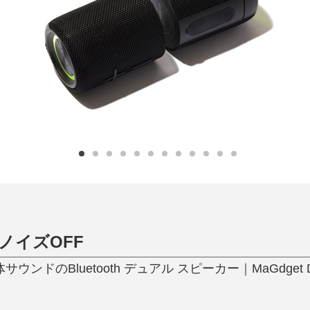
日用品
健康・美容
すべて
すべて
ひんやり今治タオル、生き返る〜
掃除・洗濯
肌・髪ケア
タオル
バスグッズ
スリッパ
ひんやりグッズ
防災用品
あったかグッズ
水筒
健康グッズ
日用品／その他
オーラルケア
ノイズOFF
ウンドのBluetooth デュアル スピーカー｜MaGdget Dua