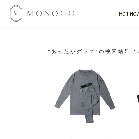
HOT NOW
新商品
CATEGORY
PRICE
SCENE
HOT NOW!
GIFTS
インテリア
"あったかグッズ"の検索結果 1
1,000円未満
1,000円 
今週のT
カテゴリから探す
価格から探す
シーンから探す
すべて
すべて
特別な贈りもの
家具
すべての
会話が弾む
収納
特集一
気のきく手土産
照明
毎日使ってね
インテリア雑貨
おまと
ベランダ・庭
アウト
インテリア／そ
キッチン
すべて