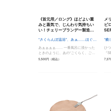
《首元用／ロング》ほどよい重
メ
みと蒸気で、じんわり気持ちい
ピ
い！チェリーブランデー製造…
SE
“さくらんぼ温浴”、あぁ……ほぐれる
あぁぁぁぁ…… 一番風呂に浸かった
ひ
ときのように、あの“ごくらく、ご…
『S
5,500円（税込）
7,3