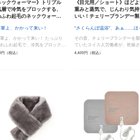
ひんやり今治タオル、生き返る〜
ネックウォーマー》トリプル
《目元用／ショート》ほどよ
掃除・洗濯
肌・髪ケア
気層で冷気をブロックする、
重みと蒸気で、じんわり気持
わふわ起毛のネックウォー…
いい！チェリーブランデー製
タオル
バスグッズ
スリッパ
ひんやりグッズ
将軍よ、かかって来い！
防災用品
あったかグッズ
軍よ、かかって来い！ たっぷり
その昔、チェリーブランデーを製
水筒
健康グッズ
ふわふわ起毛で、冷気をブロック…
ていたスイス人労働者が、乾燥さ
日用品／その他
オーラルケア
80円（税込）
4,400円（税込）