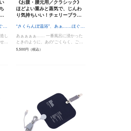
最後のひと口までキンキン
い
《お腹・腰元用／クラシック》
ドリンク
旅行
ち
ほどよい重みと蒸気で、じんわ
…
り気持ちいい！チェリーブラ…
フード
アウトドア
旅行遊び／その他
“さくらんぼ温浴”、あぁ……ほぐれる
“さくらんぼ温浴”、あぁ……ほぐれる
造し
あぁぁぁぁ…… 一番風呂に浸かった
せ…
ときのように、あの“ごくらく、ご…
5,500円（税込）