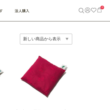
0
す
法人購入
WORK
ビジネス
ENJOY
寝具
10,000円 - 30,000円
30,000円以上
べて
すべて
すべて
すべて
らめきデスク
PC・スマホ関連
お出かけスパイス
敷き寝具
っと一息ふぅ
椅子・クッション
思い出トラベル
掛け寝具
っぱり清潔感
収納
外で過ごすって最高
パジャマ
事へGO
ビジネス／小物
好き・・にどっぷり
枕・小物
食料品
旅行・遊び
すべて
すべて