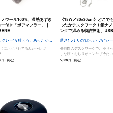
リノウール100%、温熱あずき
《18W／30×30cm》どこで
ロー付き「ボアマフラー」｜
ったかデスクワーク！銀ナノ
RENE
ンクで温める特許技術、USB
“癒しグレー”が叶える、あったか快眠空間
つじにハグされてるみた〜い♡
長時間のデスクワークで、座りっ
E
しな腰・おしりがヒンヤリ冷たい
70円（税込）
5,800円（税込）