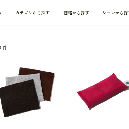
!
カテゴリから探す
価格から探す
シーンから探
つめた〜い夏、どうぞ！
HEALTHY
家電
HOME
ファッション
0件
- 3,000円
3,000円 - 5,000円
5,000円 - 10,000円
OP10
すべて
すべて
すべて
すべて
す
朝までぐっすり
リビング家電
居心地のいい空間
服
ひ
商品 (新着順)
本気で休む
キッチン家電
家事ルンルン
バッグ
ほ
覧
いつも清潔
美容・健康家電
食いしん坊クラブ
靴・靴下
や
じぶんメンテナンス
オーディオ家電
料理と団らん
レイングッズ
仕
め割引
おうちエクササイズ
ファッション／小物
レット
の他
日用品
健康・美容
すべて
すべて