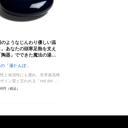
湯のようなじんわり優しい温
さ。あなたの頭寒足熱を支え
「陶器」でできた魔法の湯…
器の「湯たんぽ」
温性と保湿性にも優れ、世界最高峰
ザイン賞と言われる「red dot …
500円（税込）