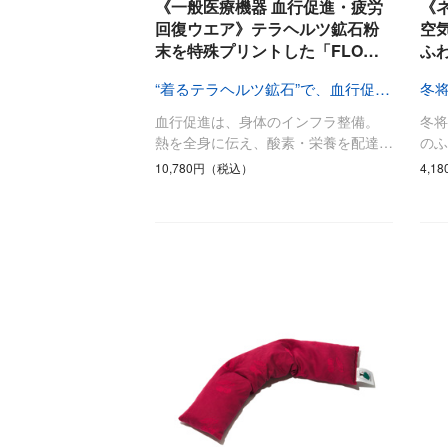
《一般医療機器 血行促進・疲労
《
調理家電
回復ウエア》テラヘルツ鉱石粉
空
末を特殊プリントした「FLO…
ふ
調理器具
食器
“着るテラヘルツ鉱石”で、血行促進！
冬
タオル・ふきん
血行促進は、身体のインフラ整備。
冬将
キッチン雑貨
熱を全身に伝え、酸素・栄養を配達…
の
10,780円（税込）
4,1