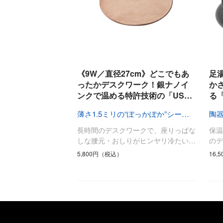
《9W／直径27cm》どこでもあ
足
ったかデスクワーク！銀ナノイ
か
ンクで温める特許技術の「US…
る
薄さ1.5ミリの“ぽっかぽか”シート型ヒーター
陶
長時間のデスクワークで、座りっぱな
保
しな腰元・おしりがヒンヤリ冷たい…
のデ
5,800円（税込）
16,