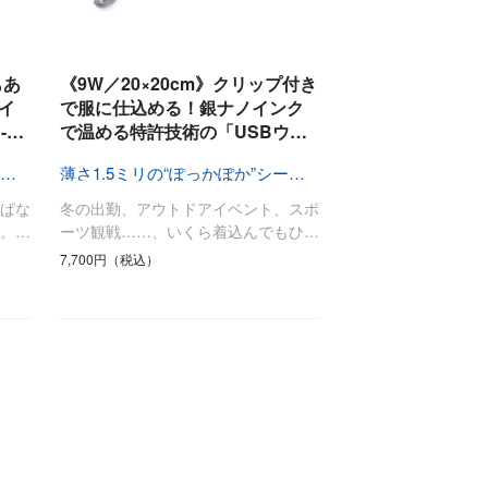
もあ
《9W／20×20cm》クリップ付き
イ
で服に仕込める！銀ナノインク
-…
で温める特許技術の「USBウ…
薄さ1.5ミリの“ぽっかぽか”シート型ヒーター
薄さ1.5ミリの“ぽっかぽか”シート型ヒーター
ぱな
冬の出勤、アウトドアイベント、スポ
。…
ーツ観戦……、いくら着込んでもひ…
7,700円（税込）