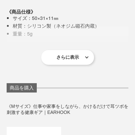
《商品仕様》
物覚えが悪くなる
サイズ：50×31×11㎜
判断力が鈍る
材質：シリコン製（ネオジム磁石内蔵）
イライラする
重量：5g
何をするのも面倒に感じる
原産国：日本
備考：知的財産権、意匠登録済、実用新案取得済
そんな深刻な状態になる前に、自分を労ることが何より
※1日30分以上の装着をおすすめします。
さらに表示
大切。
『EARHOOK』に頼りつつ、パソコン・スマホを使用す
る際は、以下のことに注意してくださいね。
商品を購入
小まめに休憩をとり、体を動かす
正しい姿勢をキープできる椅子を使う
《Mサイズ》仕事や家事をしながら、かけるだけで耳ツボを
刺激する健康ギア｜EARHOOK
モニター周囲と部屋の明るさに著しい差がないよう
に調整
意識的にまばたきする