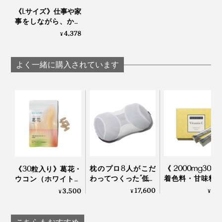
《Lサイズ》仕事や家
事をしながら、かけ
るだけで耳ツボを刺
4,378
¥
激する健康ギア｜
EARHOOK
よく一緒に購入されています
枕のプロ8人がこだ
《2000mg30
《30粒入り》葛花・
わってつくった“低め
着色料・甘味料
ウコン（ホワイトク
3センチ”の究極の枕
ー、高純度Vitami
ルクミン）・すっぽ
17,600
3,
3,500
¥
¥
¥
｜PRO-８（プロハ
サプリメント
んを贅沢配合した、
チ）枕 ディーブレス
TOKIHADALABO
肝臓ケアサプリメン
ト｜葛花