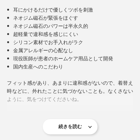
耳にかけるだけで優しくツボを刺激
ネオジム磁石が緊張をほぐす
ネオジム磁石のパワーは半永久的
超軽量で違和感を感じにくい
シリコン素材でお手入れがラク
金属アレルギーの心配なし
現役医師が患者のホームケア用品として開発
国内生産へのこだわり
フィット感があり、あまりに違和感がないので、着替え
時などに、外れたことに気づかないことも。なくさない
ように、気をつけてくださいね。
『EARHOOK』の効果を実感すると、その後はメンタル
的にも緊張がほぐれ、パフォーマンス向上のサポートを
してくれるといいます。
続きを読む
デジタル疲労が深刻化する前に