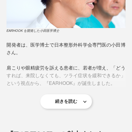
サーモグラフィーで比較すると、『EARHOOK』装着に
瘈脈（けいみゃく）
よって、頸部から顔面にかけて、広範囲で皮膚温度が上
耳鳴り、めまい、頭痛、顔の引き締めなど
昇していることがわかります。もちろん個人差はありま
すが、30分かけるだけで、ぽかぽかとしてくる方もいる
EARHOOK を開発した小田医学博士
風池（ふうち）
ようです。
頭痛、肩こり、首のこり、耳鳴り、鼻づまり、花粉
開発者は、医学博士で日本整形外科学会専門医の小田博
症、風邪
さん。
《ネオジム磁石が刺激する神経》
天容（てんよう）
肩こりや眼精疲労を訴える患者に、若者が増え、「どう
動眼神経：眼の調節、眼の疲れ
首の筋肉の緊張をほぐし、首の動きを楽にする
すれば、来院しなくても、ツライ症状を緩和できるか」
内耳神経：めまい、乗り物酔い
という視点から、『EARHOOK』が誕生しました。
顔面神経：表情筋、顔やせ
完骨（かんこつ）
副神経：肩こり
頭痛、顎の痛みを和らげる
迷走神経：便秘
続きを読む
翳風（えいふう）
歯痛、耳鳴り、乗り物酔い、しゃっくり