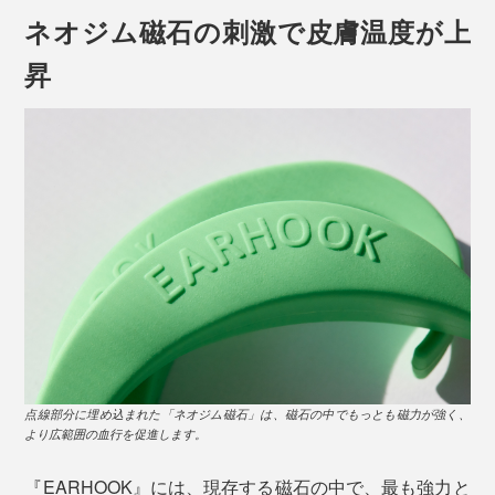
ネオジム磁石の刺激で皮膚温度が上
昇
RED、PINK、WHITE、BLACK、BLUE、GREEN、YELLOW の7色展開
PC 作業をしながら、家事をしながら、料理をしなが
ら。
独自のフォルムが、日常のほんのわずかな小さな動き
で、ツボを刺激。筋肉と皮膚の摩擦運動を利用している
ので、“耳にかける”デザインは本当に理にかなっていま
す。
点線部分に埋め込まれた「ネオジム磁石」は、磁石の中でもっとも磁力が強く、
より広範囲の血行を促進します。
『EARHOOK』には、現存する磁石の中で、最も強力と