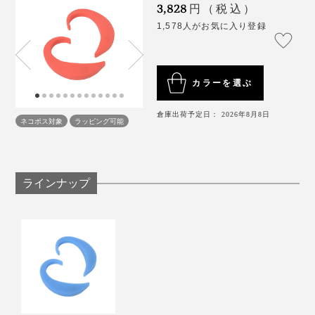
3,828
パソコンのディスプレイは、その画面の上端が眼の
円（税込）
高さとほぼ同じか、やや下になる高さにする
1,578人がお気に入り登録
寝室にスマホを持ち込まない
毎日少しでも、パソコンやスマホから離れる時間を
もつ
カラーを選ぶ
倉庫出荷予定日： 2026年8月8日
ネコポス対象
ラッピング可能
ラインナップ