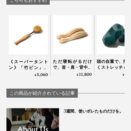
こちらもおすすめ
ただ寝転がるだけ
頭の自重で、無
《スーパータント
で、首・肩・背中・
くストレッチ＆
ン》「竹ピン」と
腰のガチガチ筋肉が
できる「コリほ
「しなり」で、心地
11,800
3,
5,060
¥
¥
¥
ほぐれていく「マッ
し」｜P: REST
よく体をほぐす、マ
サージ指圧器」｜指
ッサージブラシ｜サ
圧らくだ
ンエア｜スーパータ
この商品が紹介されている記事
ントン
3週間、使いボレたものだけを。