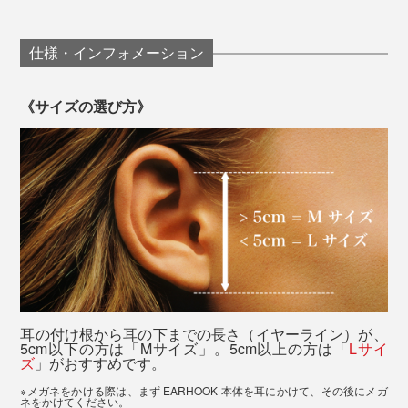
仕様・インフォメーション
《サイズの選び方》
長時間同じ姿勢で一つの画面を凝視し、目などを酷使す
耳の付け根から耳の下までの長さ（イヤーライン）が、
5cm以下の方は「Mサイズ」。5cm以上の方は「
Lサイ
ると、身体だけでなく、脳も疲れてしまいます。
ズ
」がおすすめです。
※メガネをかける際は、まず EARHOOK 本体を耳にかけて、その後にメガ
こんな症状が出てきたら、脳が悲鳴を上げている証拠。
ネをかけてください。