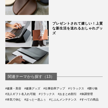
プレゼントされて嬉しい！上質
な新生活を送れるおしゃれグッ
ズ
関連テーマから探す（13）
#健康・美容
#健康グッズ
#仕事効率アップ
#リラックス
#贈り物
#法人ギフト名入れ可能
#リラックス
#おまとめ割引
#体調管理
#本気で休む
#ほっと一息ふぅ
#じぶんメンテナンス
#すべての商品