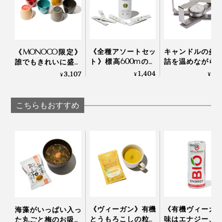
＊ブランチングとは野菜などを冷凍する前に、短時間さっと下茹ですること。
《全種アソートセッ
キャンドルの炎
《MONOCO限定》
ト》標高600mの静
詰を温めながら
誰でもきれいに盛り
岡・有機茶畑で育っ
っくり呑める「
付けができる、漆の
1,404
3,
3,107
¥
¥
¥
た、溶かして飲むオ
な卓上コンロ」
あたたかい色彩。
ーガニックの「日本
CROSS WARMER
225年続く越前漆器
茶パウダー（10
ロスウォーマー
の老舗がつくる「色
こちらもおすすめ
本）」｜THE
漆のそば猪口」｜ 漆
NODOKA
琳堂×MONOCO
フリーズドライは真空度0.4hPa、棚温度40℃、乾燥時間20時間
エアードライ（熱風乾燥）は熱風温度60℃、乾燥時間8〜20時間
レトルト処理は省略
※表は「フリーズドライ食品入門」山根清孝著 日本食糧新聞社刊 より引用
フリーズドライ加工された食品は、水分が抜けた部分が
細かい穴になったスポンジ状なので、お湯を注げばあっ
《ヴィーガン》有機
《有機ヴィーガ
海藻がいっぱい入っ
という間に染み込み、元に戻るという優れものです。
とうもろこしの粒を
味はエナジー、
た丸ごと梅のお吸い