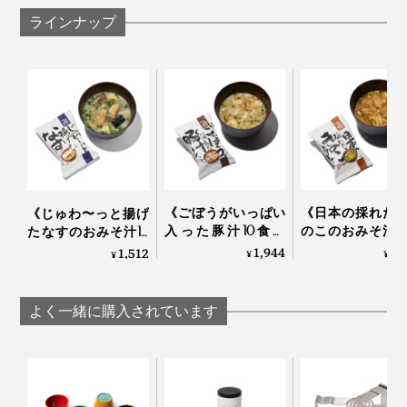
ひとつに複数の具材が入って、ボリュームもたっぷり。
ラインナップ
お味噌も具材に合わせてブレンドを変える丁寧さ。
天日干しや高熱を加える乾燥方法に比べて、食品の味・
息子も自ら朝ごはんの準備をして、大満足の様子。もう
香り・食感・色・栄養を損なうことなく、長期保存が可
母業から足を洗ってもよさそうです。ほっ。
能。
《ごぼうがいっぱい
《日本の採れた
《じゅわ〜っと揚げ
入った豚汁10食入
のこのおみそ汁1
たなすのおみそ汁10
り》化学調味料不使
入り》化学調味
食入り》化学調味料
1,944
1,
1,512
¥
¥
¥
用、具材と味噌を分
使用、具材と味
不使用、具材と味噌
けるこだわりフリー
分けるこだわり
を分けるこだわりフ
ズドライの「しあわ
ーズドライの「
リーズドライの「し
よく一緒に購入されています
せいっぱいおみそ
わせいっぱいお
あわせいっぱいおみ
汁」｜コスモス食品
汁」｜コスモス食
そ汁」｜コスモス食
品
いずれも1分間ブランチング処理
温風乾燥50℃、冷風乾燥25℃