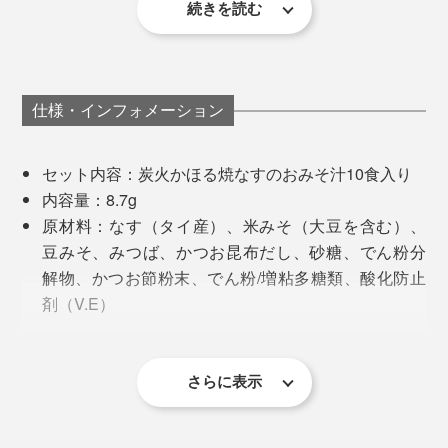
つになったものがほとんど。実際に食べ比べてみると、
続きを読む
しかし！「しあわせいっぱいおみそ汁」なら、手抜き感
歴然と違いが分かります。
なし。むしろ手作りより手間がかかってる。
仕様・インフォメーション
だしはかつおと昆布。さらに、焼津産の鰹パウダーを使
うことで香りを引き立てています。
セット内容：炭火かほる焼なすのおみそ汁10食入り
家庭では再現できない手間ひまがかけられた味わいは、
内容量：8.7g
もはや手抜きのための代替え品ではなく、「これがい
原材料：なす（タイ産）、米みそ（大豆を含む）、
い！」と言わせるレベルです
豆みそ、みつば、かつお昆布だし、砂糖、でん粉分
解物、かつお節粉末、でん粉/増粘多糖類、酸化防止
剤（V.E）
アレルゲン：大豆
栄養成分：エネルギー30kcal、たんぱく質1.9g、脂質
ランチのお供にもぴったり
0.7g、炭水化物4.0g、食塩相当量1.6g
さらに表示
作り方：約160mlのお湯を入れてかき混ぜる
フリーズドライの仕組み
他のインスタントみそ汁と比べると、圧倒的に違うのは
賞味期限：8ヶ月以上残ったものをお届けします
具材。本品は具に味噌の味が染み込んでいないので、具