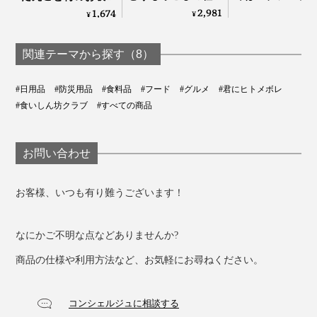
すりつぶして、丸っ
は有機の「エナ
物10食入り｜コスモ
2,981
1,674
¥
¥
¥
とフリーズドライし
ドリンク」｜B
ス食品
また、水分がほとんど含まれていないので、鮮度保つた
た「オーガニック コ
ENERGY
めの添加物は不要。軽くて持ち運びやすく、医薬品から
ーンポタージュ」｜
関連テーマから探す（8）
GENSEN｜コスモス
宇宙食、離乳食など、幅広い分野で使われています。
食品 12食入り
#日用品
#防災用品
#食料品
#フード
#グルメ
#君にヒトメボレ
#食いしん坊クラブ
#すべての商品
お問い合わせ
お客様、いつも有り難うございます！
なにかご不明な点などありませんか?
商品の仕様や利用方法など、お気軽にお尋ねください。
コンシェルジュに相談する
「しあわせいっぱいおみそ汁」は、創立50年以上、フリ