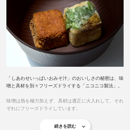
真っ黒に焼き目がついたら、皮を一本ずつ手でむいて、
ひと口大にカット。香りのアクセントの三つ葉を刻ん
で、1人前ずつのトレイに入れるところまで、すべてが
手作業。
かかる手間ひまを思うと、頭が下がります。
「しあわせいっぱいおみそ汁」のおいしさの秘密は、味
噌と具材を別々フリーズドライする「ニコニコ製法」。
味噌は熱を極力加えず、具材は適正に火入れして、それ
ぞれにフリーズドライしています。
続きを読む