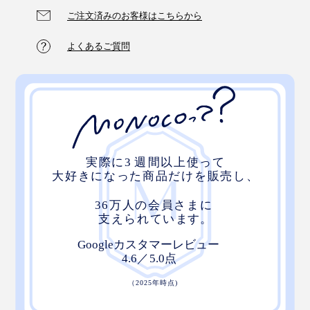
ーズドライ専門の食品会社『コスモス食品』のオリジナ
ご注文済みのお客様はこちらから
ルブランド。企画から製造まで一貫して作られていま
よくあるご質問
す。