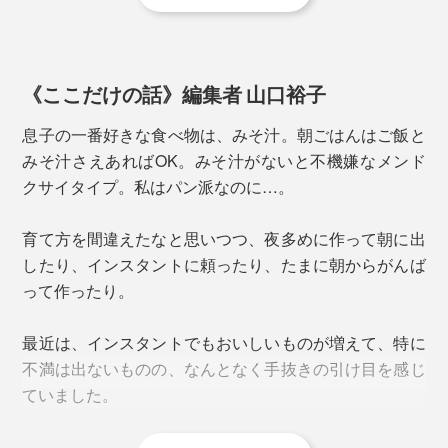
味噌は、全国の味噌から厳選した2種類をブレンド。
ひとつは、炭火の苦味を中和してまろやかにする豆の赤
《ここだけの話》編集者 山口裕子
味噌。もうひとつは、赤味噌の角を丸めて、なすの香り
息子の一番好きな食べ物は、みそ汁。朝ごはんはご飯と
を引き出す米味噌。
みそ汁さえあればOK。みそ汁がないと不機嫌なメンド
クサイタイプ。私はパン派なのに…。
2種類を合わせることで、まとまりと深みのある味わい
をつくっています。
育て方を間違えたなと思いつつ、夜多めに作って朝に出
したり、インスタントに頼ったり、たまに朝からがんば
って作ったり。
分けてフリーズドライすることで、具材の味や香り、食
感までもほぼ元のまま。味噌がしみ込んで、しょっぱく
最近は、インスタントでもおいしいものが増えて、特に
なることがありません。味噌も、まるでときたてのよ
不満は出ないものの、なんとなく手抜きの引け目を感じ
う。
ていました。
一般的なフリーズドライのおみそ汁は、具と味噌がひと