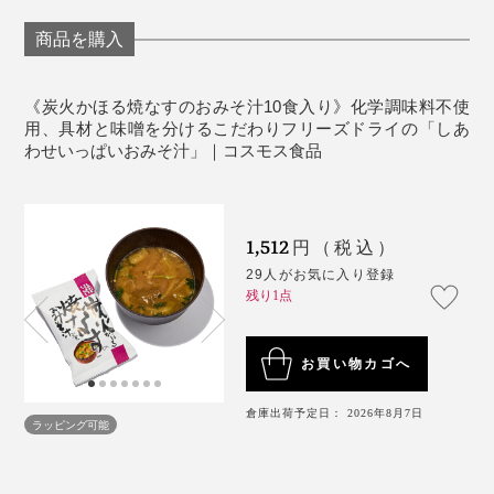
「水を宇宙空間に持っていったら、熱をかけなくても蒸
生産国：日本
材と味噌が一緒になっているものと比べて、しょっぱさ
発してしまう」自然の力を応用。
商品を購入
を感じません。素材の味と香り、そのもの。
本品は、味噌と具材を−30℃で凍結・真空状態に。気圧
含まれる塩分が他と比べて少ないわけではないのに、塩
《炭火かほる焼なすのおみそ汁10食入り》化学調味料不使
を下げ、最低限の輻射熱で水分を昇華
させていま
（※）
用、具材と味噌を分けるこだわりフリーズドライの「しあ
味が優しいのです。
わせいっぱいおみそ汁」｜コスモス食品
す。
※昇華とは、固体が液体になることなく、直接気体になること
1,512
円（税込）
29人がお気に入り登録
残り1点
お買い物カゴへ
倉庫出荷予定日： 2026年8月7日
ラッピング可能