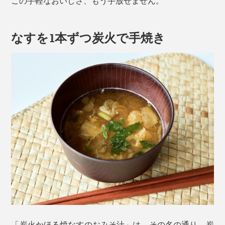
この手軽なおいしさ、もう手放せません。
なすを1本ずつ炭火で手焼き
「炭火かほる焼なすのおみそ汁」は、その名の通り、炭