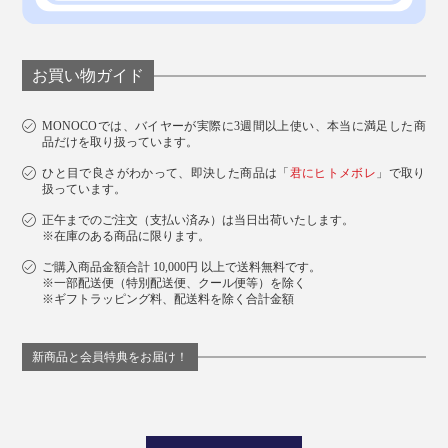
お買い物ガイド
MONOCOでは、バイヤーが実際に3週間以上使い、本当に満足した商
品だけを取り扱っています。
ひと目で良さがわかって、即決した商品は「
君にヒトメボレ
」で取り
扱っています。
最先端の技術とおいしさへの探究心で、「しあわせいっ
正午までのご注文（支払い済み）は当日出荷いたします。
ぱいおみそ汁」も毎年アップデート。進化の歩みを止め
※在庫のある商品に限ります。
ることはありません。
ご購入商品金額合計 10,000円 以上で送料無料です。
※一部配送便（特別配送便、クール便等）を除く
※ギフトラッピング料、配送料を除く合計金額
新商品と会員特典をお届け！