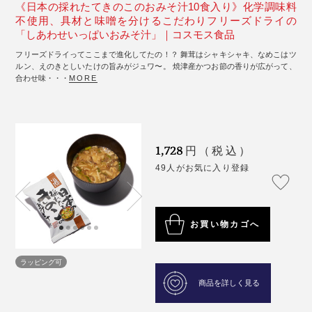
《日本の採れたてきのこのおみそ汁10食入り》化学調味料
不使用、具材と味噌を分けるこだわりフリーズドライの
「しあわせいっぱいおみそ汁」｜コスモス食品
フリーズドライってここまで進化してたの！？ 舞茸はシャキシャキ、なめこはツ
ルン、えのきとしいたけの旨みがジュワ〜。 焼津産かつお節の香りが広がって、
合わせ味・・・
MORE
1,728
円（税込）
49人がお気に入り登録
お買い物カゴへ
ラッピング可
商品を詳しく見る