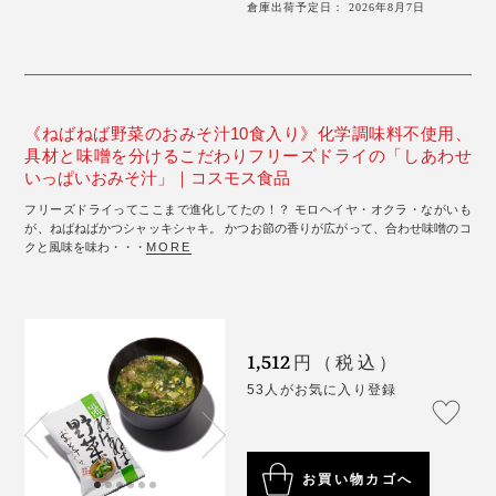
倉庫出荷予定日： 2026年8月7日
《ねばねば野菜のおみそ汁10食入り》化学調味料不使用、
具材と味噌を分けるこだわりフリーズドライの「しあわせ
いっぱいおみそ汁」｜コスモス食品
フリーズドライってここまで進化してたの！？ モロヘイヤ・オクラ・ながいも
が、ねばねばかつシャッキシャキ。 かつお節の香りが広がって、合わせ味噌のコ
クと風味を味わ・・・
MORE
1,512
円（税込）
53人がお気に入り登録
お買い物カゴへ