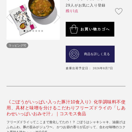
29人がお気に入り登録
残り1点
お買い物カゴへ
ラッピング可
商品を詳しく見る
倉庫出荷予定日： 2026年8月7日
《ごぼうがいっぱい入った豚汁10食入り》化学調味料不使
用、具材と味噌を分けるこだわりフリーズドライの「しあ
わせいっぱいおみそ汁」｜コスモス食品
フリーズドライってここまで進化してたの！？ ごぼうはシャキシャキ、油揚げは
ふわふわ、豚の旨みがジュワ〜。 かつお節の香りが広がって、合わせ味噌のコク