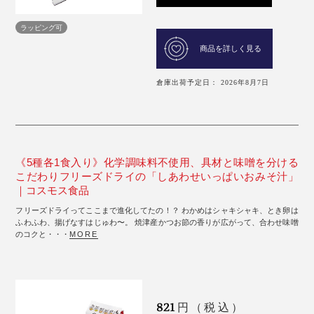
ラッピング可
商品を詳しく見る
倉庫出荷予定日： 2026年8月7日
《5種各1食入り》化学調味料不使用、具材と味噌を分ける
こだわりフリーズドライの「しあわせいっぱいおみそ汁」
｜コスモス食品
フリーズドライってここまで進化してたの！？ わかめはシャキシャキ、とき卵は
ふわふわ、揚げなすはじゅわ〜。 焼津産かつお節の香りが広がって、合わせ味噌
のコクと・・・
MORE
821
円（税込）