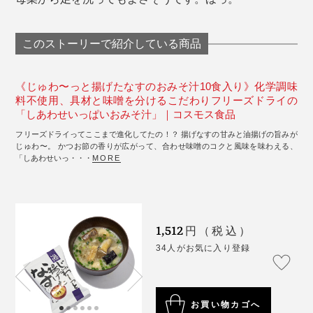
このストーリーで紹介している商品
《じゅわ〜っと揚げたなすのおみそ汁10食入り》化学調味
料不使用、具材と味噌を分けるこだわりフリーズドライの
「しあわせいっぱいおみそ汁」｜コスモス食品
フリーズドライってここまで進化してたの！？ 揚げなすの甘みと油揚げの旨みが
じゅわ〜。 かつお節の香りが広がって、合わせ味噌のコクと風味を味わえる、
「しあわせいっ・・・
MORE
1,512
円（税込）
34人がお気に入り登録
お買い物カゴへ