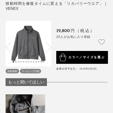
試す前はかなり消極的だったのに、180度印象が転換。
移動時間を修復タイムに変える「リカバリーウエア」｜
ただ、柿山は肌にピッタリするものが苦手で、タイツは
VENEX
夜中に脱いでしまったそう。このあたりはかなり個人差
があり、そのほか試してもらった人からはタイツが窮屈
という感想は出ませんでした。
19,800
円（税込）
20人がお気に入り登録
私はむしろタイツが特にお気に入り。年齢とともに筋肉
が減ってきたせいか、寝る時に太ももやふくらはぎあた
りがスースー冷えるのですが、『VENEX』のタイツの
カラー／サイズを選ぶ
おかげで、ほかほか。こんなに薄い生地なのに不思議で
す。
倉庫出荷予定日： 2026年8月8日
送料無料
ラッピング可能
もっと聞いてほしい