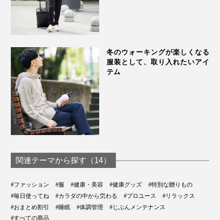
冬のウォーキングが楽しくなる
服装として、取り入れたいアイ
テム
関連テーマから探す（14）
#ファッション
#服
#健康・美容
#健康グッズ
#特別な贈りもの
#毎日使ってね
#カラダの中から労わる
#プロユース
#リラックス
#おまとめ割引
#睡眠
#体調管理
#じぶんメンテナンス
#すべての商品