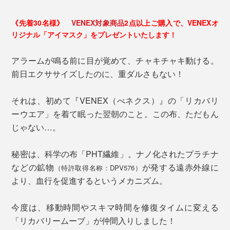
《先着30名様》
VENEX対象商品
2点以上ご購入で、VENEXオ
リジナル「アイマスク」をプレゼントいたします！
アラームが鳴る前に目が覚めて、チャキチャキ動ける。
前日エクササイズしたのに、重ダルさもない！
それは、初めて『VENEX（べネクス）』の「リカバリ
ーウエア」を着て眠った翌朝のこと。この布、ただもん
じゃない…。
秘密は、科学の布「PHT繊維」。ナノ化されたプラチナ
などの鉱物
が発する遠赤外線に
（特許取得名称：DPV576）
より、血行を促進するというメカニズム。
今度は、移動時間やスキマ時間を修復タイムに変える
「リカバリームーブ」が仲間入りしました！