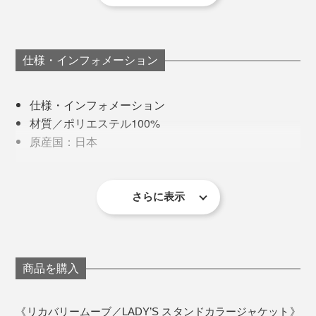
だけど、これを着て寝た翌朝は起きた瞬間から軽快。朝
『VENEX』ブランドストーリーはこちら＞
からハイテンションで頭も良く回るから、溜まってたタ
スクもするっとこなせたし。 寝る時に着るモノって大
仕様・インフォメーション
『VENEX』シリーズ一覧はこちら＞
切なんだなぁ」
仕様・インフォメーション
材質／ポリエステル100%
原産国：日本
仕様：シングルファスナー、ポケット左右各１
《サイズ表》単位 cm
さらに表示
※１〜2cmの誤差は予めご了承ください。
商品を購入
《リカバリームーブ／LADY’S スタンドカラージャケット》