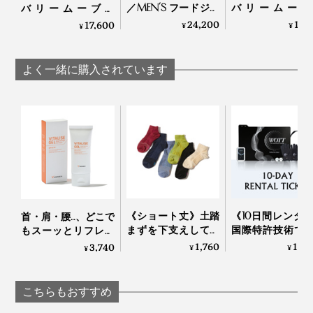
／MEN’S フードジャ
バリームーブ
バリームーブ／
ケット》移動時間を
LADY’S ワイド
MEN’S ジョガーパン
24,200
17,
17,600
¥
¥
¥
修復タイムに変える
ツ》移動時間を
ツ》移動時間に血行
「リカバリーウエ
タイムに変える
促進、疲れ・コリを
ア」｜VENEX
バリーウエア」
改善する「リカバリ
よく一緒に購入されています
VENEX
ーウエア」｜VENEX
《ショート丈》土踏
《10日間レンタ
首・肩・腰…、どこで
まずを下支えして、
国際特許技術で
もスーッとリフレッ
足底筋をサポートす
内の水分にアプ
シュする「バイタラ
1,760
13,
3,740
¥
¥
¥
る「疲れしらずのく
チする「リカバ
イズゲル」｜VENEX
つした®」｜エコノ
＆スリープデバ
レッグ
ス」｜WOTT
こちらもおすすめ