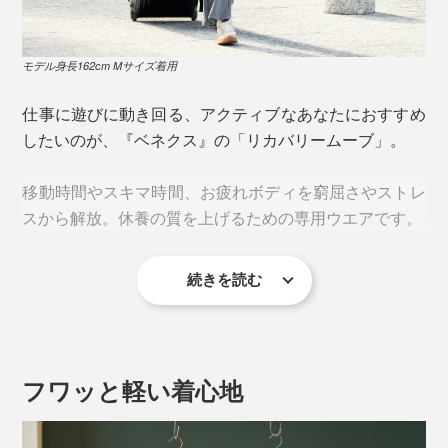
モデル身長162cm Mサイズ着用
仕事に遊びに動き回る、アクティブなあなたにおすすめ
したいのが、『ベネクス』の「リカバリームーブ」。
移動時間やスキマ時間、お疲れボディを窮屈さやストレ
スから解放。休養の質を上げるための専用ウエアです。
続きを読む
上質な休養をサポートしてくれるのは、『VENEX』オ
リジナル開発の特殊素材「PHT（Platinum Harmonized
Technology）繊維」。
フワッと軽い着心地
この繊維が発する微弱な電磁波（遠赤外線）が皮膚の感