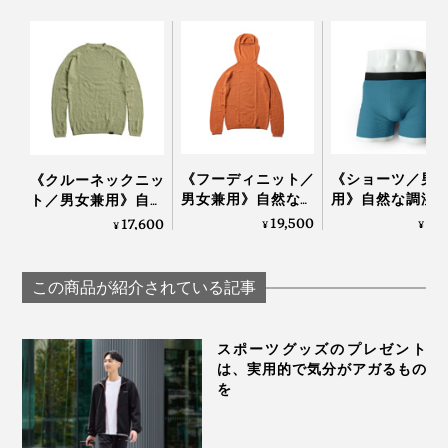
《フーディニット／
《ショーツ／男
《クルーネックニッ
男女兼用》自然な調
用》自然な調湿
ト／男女兼用》自然
湿・調温・防臭、フ
温・防臭、フリ
な調湿・調温・防
19,500
5,
17,600
¥
¥
¥
リーな履き心地の
履き心地
臭、フリーな履き心
「WUNDER WEAR
「WUNDER WE
地の「WUNDER
シームレスフーデ
ONE」｜BRING
WEAR シームレス ク
この商品が紹介されている記事
ィ」｜BRING
ルーネック」｜
BRING
スポーツグッズのプレゼント
は、実用的で気分がアガるもの
を