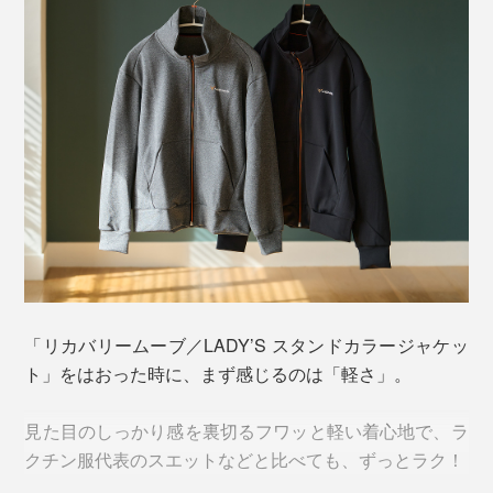
受センサーに作用。
↓
血行を促進
↓
質の高い休養、睡眠をサポートするという仕組み
本品「LADY’S スタンドカラージャケット」は、「一般
医療機／MEN’S ジョガーパンツ」と同じ、「PHT繊
維」を使用した素材を使っています。
「PHT繊維」について、詳しくはこちら＞
「リカバリームーブ／LADY’S スタンドカラージャケッ
ト」をはおった時に、まず感じるのは「軽さ」。
見た目のしっかり感を裏切るフワッと軽い着心地で、ラ
クチン服代表のスエットなどと比べても、ずっとラク！