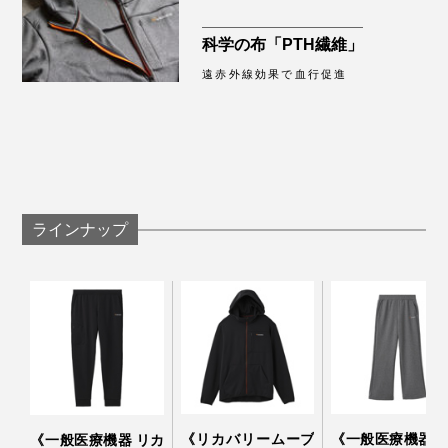
科学の布「PTH繊維」
遠赤外線効果で血行促進
昨日はエレベーターのないビルの3階にあるスタジオで
撮影。重い荷物を持って何往復も階段の上り下りをし、
筋肉痛を覚悟していましたが、今朝起きてみるといつも
ラインナップ
よりダルさもなく、スッキリしていました。
安い買い物ではないと思いますが、その日の疲れを持ち
越さずに済むことを思えば、投資価値は絶大。もう手放
せません！
《リカバリームーブ
《一般医療機器 
《一般医療機器 リカ