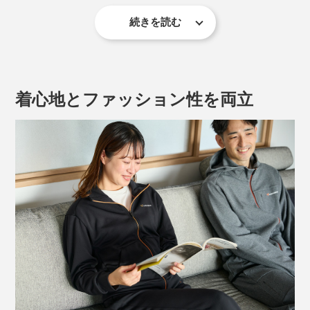
続きを読む
素材には、「リチャージ＋」や「スタンダードドライ
＋」と同じPHT繊維を使用。
“リカバリー効果”はそのままに、段ボールの断面のよう
着心地とファッション性を両立
な三重構造に編み立て。縦横斜め、どの方向にも伸縮す
るストレッチ性があり、締めつけ感はありません。
肌ざわりはサラッとなめらかで、モチッとした感触。ほ
どよい厚みでハリ感もあるため、ボディラインを拾いに
くく、襟もクタッとしません。
着るとほんのりとした温かさを感じますが、吸水性が高
く、乾きやすいポリエステル繊維が使われているので、
ムレにくく快適です。