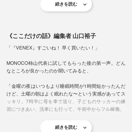
続きを読む
《ここだけの話》編集者 山口裕子
「『VENEX』すごいね！ 早く買いたい！」
MONOCO柿山代表に試してもらった後の第一声。どん
なところが良かったのか聞いてみると、
「金曜の夜はいつもより睡眠時間が1時間短かったんだ
けど、土曜の朝はよく眠れたな〜という実感があってス
写真左／総合格闘家の所英男（ところひでお）さん 右／ライフセーバーの堀部
ッキリ。7時半に母を車で送り、子どものサッカーの練
結里花（ほりべゆりか）さん ※VENEXカタログ掲載のイメージ画像
習につきあい、洗車にも行って、午前中からフル稼働。
逆に、着用を避けたいのが、仕事・勉強・スポーツな
ど、頭や体を働かせたい時。特に、車の運転では眠気を
続きを読む
感じる場合がありますので、ご注意ください。
いつも週末の朝はボ〜ッとしてなかなか動き出せないん