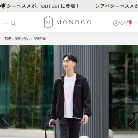
スメが、OUTLETに登場！
シアバターコスメが、OUT
0
TOP
記事を読む
記事詳細