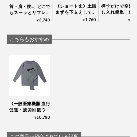
《ショート丈》土踏
押すだけで空気
首・肩・腰…、どこで
まずを下支えして、
し入れ簡単、軟
もスーッとリフレッ
足底筋をサポートす
さ自在な「腰エ
シュする「バイタラ
1,760
4,
3,740
¥
¥
¥
る「疲れしらずのく
ッション」
イズゲル」｜VENEX
つした®」｜エコノ
レッグ
こちらもおすすめ
《一般医療機器 血行
促進・疲労回復ウエ
ア》テラヘルツ鉱石
10,780
¥
粉末を特殊プリント
した「FLOW
WEAR」｜遠赤技研
この商品が紹介されている記事