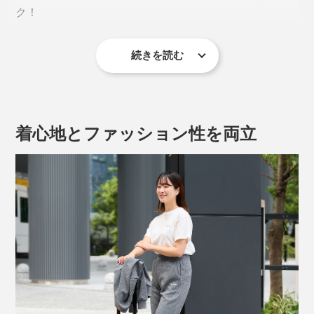
ク！
「PHT繊維」について、詳しくはこちら＞
続きを読む
素材には、「リチャージ＋」や「スタンダードドライ
＋」と同じPHT繊維を使用。
“リカバリー効果”はそのままに、段ボールの断面のよう
着心地とファッション性を両立
な三重構造に編み立て。縦横斜め、どの方向にも伸縮す
るストレッチ性があり、締めつけ感はありません。
肌ざわりはサラッとなめらかで、モチッとした感触。ほ
どよい厚みでハリ感もあるため、ヒップや脚のラインを
拾いにくく、膝が出にくいのもメリットです。
はくとほんのりとした温かさを感じますが、吸水性が高
く、乾きやすいポリエステル繊維が使われているので、
ムレにくく快適です。