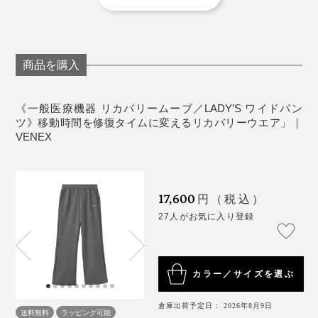
《サイズ表》単位 cm
※１〜2cmの誤差は予めご了承ください。
商品を購入
《一般医療機器 リカバリームーブ／LADY’S ワイドパン
試す前はかなり消極的だったのに、180度印象が転換。
ツ》移動時間を修復タイムに変えるリカバリーウエア」｜
ただ、柿山は肌にピッタリするものが苦手で、タイツは
VENEX
夜中に脱いでしまったそう。このあたりはかなり個人差
があり、そのほか試してもらった人からはタイツが窮屈
という感想は出ませんでした。
17,600
円（税込）
27人がお気に入り登録
私はむしろタイツが特にお気に入り。年齢とともに筋肉
が減ってきたせいか、寝る時に太ももやふくらはぎあた
りがスースー冷えるのですが、『VENEX』のタイツの
カラー／サイズを選ぶ
おかげで、ほかほか。こんなに薄い生地なのに不思議で
す。
倉庫出荷予定日： 2026年8月9日
送料無料
ラッピング可能