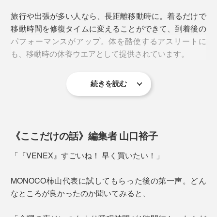
旅行や出張が多い人なら、長距離移動時に。着るだけで
カラー展開は「ブラック」と「杢グレー」。すそに向か
移動時間を修復タイムに変えることができて、到着後の
ってゆるく広がる、ワイドシルエットです。
パフォーマンスがアップ。体を酷使するアスリートに
も、移動時の休養ウエアとして提供されています。
続きを読む
《ここだけの話》編集者 山口裕子
「『VENEX』すごいね！ 早く買いたい！」
MONOCO柿山代表に試してもらった後の第一声。どん
なところが良かったのか聞いてみると、