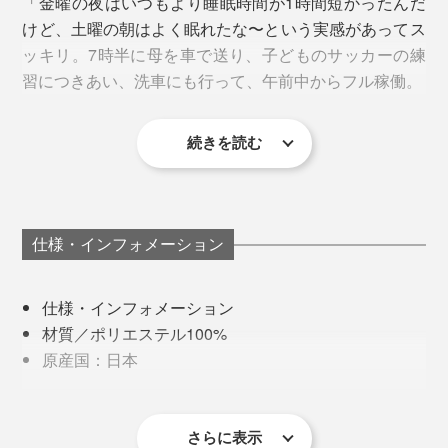
「金曜の夜はいつもより睡眠時間が1時間短かったんだ
けど、土曜の朝はよく眠れたな〜という実感があってス
写真左／総合格闘家の所英男（ところひでお）さん 右／ライフセーバーの堀部
ッキリ。7時半に母を車で送り、子どものサッカーの練
結里花（ほりべゆりか）さん ※VENEXカタログ掲載のイメージ画像
習につきあい、洗車にも行って、午前中からフル稼働。
逆に、着用を避けたいのが、仕事・勉強・スポーツな
ど、頭や体を働かせたい時。特に、車の運転では眠気を
続きを読む
感じる場合がありますので、ご注意ください。
いつも週末の朝はボ〜ッとしてなかなか動き出せないん
だけど、これを着て寝た翌朝は起きた瞬間から軽快。朝
『VENEX』ブランドストーリーはこちら＞
からハイテンションで頭も良く回るから、溜まってたタ
スクもするっとこなせたし。 寝る時に着るモノって大
仕様・インフォメーション
『VENEX』シリーズ一覧はこちら＞
切なんだなぁ」
仕様・インフォメーション
材質／ポリエステル100%
原産国：日本
仕様：サイドポケット左右各１、ウエストゴム、ウ
エストドローストリング
医療機器届出番号：14B3X10040000003
さらに表示