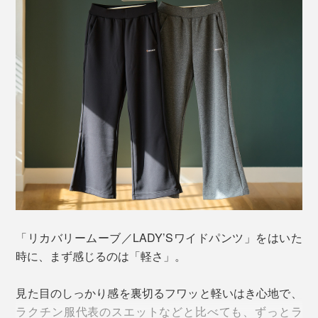
受センサーに作用。
血行を促進
↓
酸素や栄養素が細胞へ効率よく運ばれる
↓
疲労・コリを改善
↓
お疲れボディを修復するという仕組み。
本品「リカバリームーブ／LADY’S ワイドパンツ」は、
日本医療機器工業会が定める一般医療機器「家庭用遠赤
外線血行促進用衣」の自主基準」
をクリアし、届
（※１）
「リカバリームーブ／LADY’Sワイドパンツ」をはいた
け出」
を完了しています。
（※２）
時に、まず感じるのは「軽さ」。
※１厚生労働省 一般社団法人日本医療機器工業会の作成した「家庭用遠赤
見た目のしっかり感を裏切るフワッと軽いはき心地で、
外線血行促進用衣自主基準」について
※２医療機器届出番号：14B3X10040000003)
ラクチン服代表のスエットなどと比べても、ずっとラ