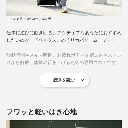
モデル身長162cm Mサイズ着用
仕事に遊びに動き回る、アクティブなあなたにおすすめ
したいのが、『ベネクス』の「リカバリームーブ」。
移動時間やスキマ時間、お疲れボディを窮屈さやストレ
スから解放。休養の質を上げるための専用ウエアです。
続きを読む
疲労回復力がグイッと上がる秘密は、『VENEX』オリ
ジナル開発の特殊素材「PHT（Platinum Harmonized
Technology）繊維」。
フワッと軽いはき心地
この繊維が発する微弱な電磁波（遠赤外線）が皮膚の感