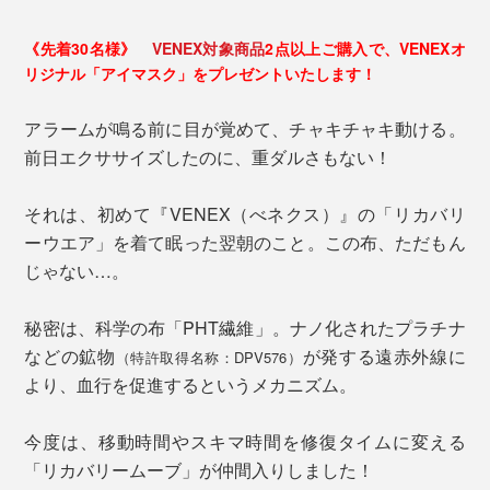
《先着30名様》
VENEX対象商品
2点以上ご購入で、VENEXオ
リジナル「アイマスク」をプレゼントいたします！
アラームが鳴る前に目が覚めて、チャキチャキ動ける。
前日エクササイズしたのに、重ダルさもない！
それは、初めて『VENEX（べネクス）』の「リカバリ
ーウエア」を着て眠った翌朝のこと。この布、ただもん
じゃない…。
秘密は、科学の布「PHT繊維」。ナノ化されたプラチナ
などの鉱物
が発する遠赤外線に
（特許取得名称：DPV576）
より、血行を促進するというメカニズム。
今度は、移動時間やスキマ時間を修復タイムに変える
「リカバリームーブ」が仲間入りしました！