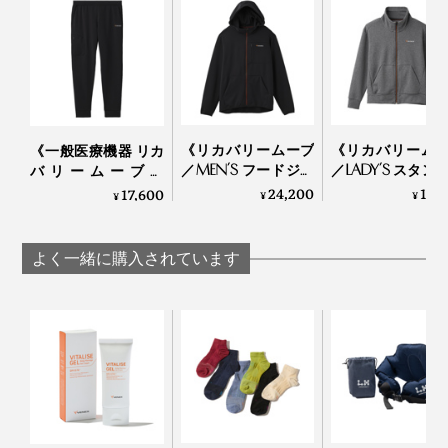
安い買い物ではないと思いますが、その日の疲れを持ち
越さずに済むことを思えば、投資価値は絶大。もう手放
せません！
《リカバリームーブ
《リカバリーム
《一般医療機器 リカ
／MEN’S フードジャ
／LADY’S スタン
バリームーブ／
ケット》移動時間を
ラージャケット
MEN’S ジョガーパン
24,200
19,
17,600
¥
¥
¥
修復タイムに変える
動時間を修復タ
ツ》移動時間に血行
「リカバリーウエ
に変える「リカ
促進、疲れ・コリを
ア」｜VENEX
ーウエア」｜VENE
改善する「リカバリ
よく一緒に購入されています
ーウエア」｜VENEX