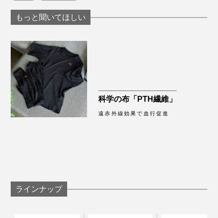
もっと聞いてほしい
科学の布「PTH繊維」
遠赤外線効果で血行促進
昨日はエレベーターのないビルの3階にあるスタジオで
撮影。重い荷物を持って何往復も階段の上り下りをし、
筋肉痛を覚悟していましたが、今朝起きてみるといつも
ラインナップ
よりダルさもなく、スッキリしていました。