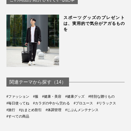
スポーツグッズのプレゼント
は、実用的で気分がアガるもの
を
関連テーマから探す（14）
#ファッション
#服
#健康・美容
#健康グッズ
#特別な贈りもの
#毎日使ってね
#カラダの中から労わる
#プロユース
#リラックス
#旅行
#おまとめ割引
#体調管理
#じぶんメンテナンス
#すべての商品