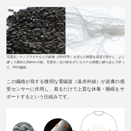
写真左／ナノプラチナなどの鉱物（DPV576）を含んだ樹脂を高温で溶かし、よく
練って固めた約6mmの粒。写真右／左の粒をポリエステル樹脂に練り込んで作っ
た「PHT繊維」
この繊維が発する微弱な電磁波（遠赤外線）が皮膚の感
受センサーに作用し、着るだけで上質な休養・睡眠をサ
ポートするという仕組みです。