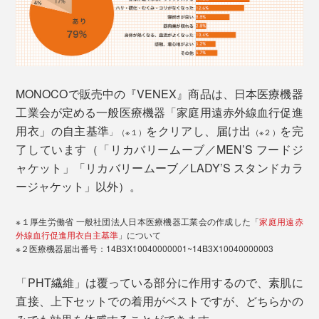
MONOCOで販売中の『VENEX』商品は、日本医療機器
工業会が定める一般医療機器「家庭用遠赤外線血行促進
用衣」の自主基準
をクリアし、届け出
を完
」（※１）
（※２）
了しています（「リカバリームーブ／MEN’S フードジ
ャケット」「リカバリームーブ／LADY’S スタンドカラ
ージャケット」以外）。
※１厚生労働省 一般社団法人日本医療機器工業会の作成した「
家庭用遠赤
外線血行促進用衣自主基準
」について
※２医療機器届出番号：14B3X10040000001~14B3X10040000003
「PHT繊維」は覆っている部分に作用するので、素肌に
直接、上下セットでの着用がベストですが、どちらかの