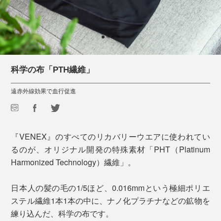
科学の布「PTH繊維」
遠赤外線効果で血行促進
『VENEX』のすべてのリカバリーウエアに使われてい
るのが、オリジナル開発の特殊素材「PHT（Platinum
Harmonized Technology）繊維」。
日本人の髪の毛の1/5ほど、0.016mmという極細ポリエ
ステル繊維1本1本の中に、ナノ化プラチナなどの鉱物を
練り込んだ、科学の布です。