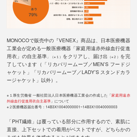
MONOCOで販売中の『VENEX』商品は、日本医療機器
工業会が定める一般医療機器「家庭用遠赤外線血行促進
用衣」の自主基準
をクリアし、届け出
を完
」（※１）
（※２）
了しています（「リカバリームーブ／MEN’S フードジ
ャケット」「リカバリームーブ／LADY’S スタンドカラ
ージャケット」以外）。
※１厚生労働省 一般社団法人日本医療機器工業会の作成した「
家庭用遠赤
外線血行促進用衣自主基準
」について
※２医療機器届出番号：14B3X10040000001~14B3X10040000003
「PHT繊維」は覆っている部分に作用するので、素肌に
直接、上下セットでの着用がベストですが、どちらかの