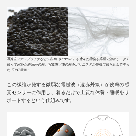
写真左／ナノプラチナなどの鉱物（DPV576）を含んだ樹脂を高温で溶かし、よく
練って固めた約6mmの粒。写真右／左の粒をポリエステル樹脂に練り込んで作っ
た「PHT繊維」
この繊維が発する微弱な電磁波（遠赤外線）が皮膚の感
受センサーに作用し、着るだけで上質な休養・睡眠をサ
ポートするという仕組みです。