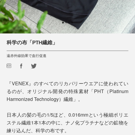
科学の布「PTH繊維」
遠赤外線効果で血行促進
『VENEX』のすべてのリカバリーウエアに使われてい
るのが、オリジナル開発の特殊素材「PHT（Platinum
Harmonized Technology）繊維」。
日本人の髪の毛の1/5ほど、0.016mmという極細ポリエ
ステル繊維1本1本の中に、ナノ化プラチナなどの鉱物を
練り込んだ、科学の布です。