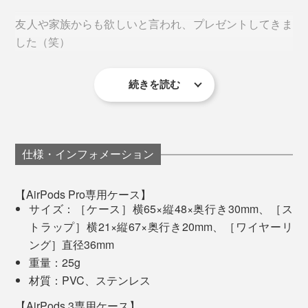
友人や家族からも欲しいと言われ、プレゼントしてきま
2色買って、ストラップとケースを入れ替えればバイカ
した（笑）
ラーで組み合わせを遊べます。
ワイヤーリングに電子キーなどを装着している場合、鍵
PVC加工を専門にする熟練した職人によって手作業で仕
が邪魔して充電できないこともあるので、その際は鍵を
ご家族と、パートナーと、ストラップ部分を交換して、
上げられた本品。丁寧なものづくりと品質の高さにこだ
続きを読む
だから、ひと目に触れることの多いAirPodsケースこ
充電器から離して置き直すことをおすすめします。
さり気ないお揃い感を楽しむのもいいですね。
わる、メイド・イン・ジャパンです。
そ、身に付けていると褒められると思います！
ケースは、「AirPods Pro専用」と「AirPods 3専用」の
2種類があります。お手持ちのAirPodsのモデルをご確認
仕様・インフォメーション
のうえ、お間違えのないようご購入ください。
【AirPods Pro専用ケース】
サイズ：［ケース］横65×縦48×奥行き30mm、［ス
トラップ］横21×縦67×奥行き20mm、［ワイヤーリ
ング］直径36mm
重量：25g
材質：PVC、ステンレス
【AirPods 3専用ケース】