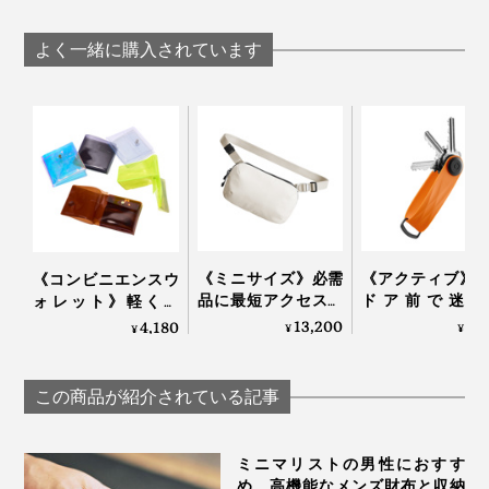
い。鞄の中でイヤホンがこぼれて迷子にならないのは、
かなえる、軽量＆収
かなえる、軽量
ム構造がかなえる、
地味に嬉しい（笑）あと、ケースに入れたままケーブル
納力の「ミニ財布」
納力の「ミニ財
軽量＆収納力の「ミ
よく一緒に購入されています
充電とワイヤレス充電ができるところもいい。」
｜SALLIES
｜SALLIES
ニ財布」｜SALLIES
女性スタッフN
「マンションの電子キーがぶ厚いため、キーホルダー難
民だったのですが、今後はここに収まりそう！透明だか
らAirPodsの質感が見えるところが嬉しい。（iPhoneも
透明カバー派）」
《ミニサイズ》必需
《アクティブ》
《コンビニエンスウ
品に最短アクセス、
ドア前で迷わ
ォレット》軽くて
誰でも整理上手にな
い。“鍵収納”を
薄〜いクリア素材、
13,200
5,
4,180
¥
¥
¥
れる「スリングバッ
したコンパクト
デッドスペースがな
女性スタッフK
グ」｜Orbitkey
ーケース｜Orbitke
い「ミニマム財布」
「バッグ大きめの私は、中からAirPodsを探し出すのに
｜sugata
この商品が紹介されている記事
ひと苦労だったけど、持ち手に付けられるのは本当に便
利！装着も楽チンです。しかも見た目がカワイイ！」
ミニマリストの男性におすす
め。高機能なメンズ財布と収納