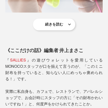
車の鍵やマンションの電子キーなどを取り付けて、身に
続きを読む
さらに、ワイヤレス充電器（MagSafe）にも対応してい
つけたいものをワイヤーリングにひとまとめできるとこ
るから、そのまま置くだけ充電ができるところも嬉しい
ろも便利。
ポイントです。
AirPods本体の出し入れもしやすいので、バッグや装い
に合わせて気軽に衣替えも楽しめます。
《ここだけの話》編集者 井上まさこ
『
SALLIES
』の遊びウォレットを愛用している
MONOCOスタッフが口を揃えて言うのが、「このミニ
財布を持っていると、知らない人にめっちゃ褒められ
る！」です。
実際に私自身も、カフェで、レストランで、アパレルシ
ョップで、お会計時にスタッフの方に「その財布かわい
いですね！」と、何度声をかけられてきたことか。