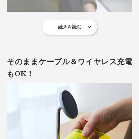
凹凸のないコロンとした形状のAirPodsは、手から滑り
落ちやすく、白い表面に傷や汚れが付きやすくもありま
す。
続きを読む
上着のポケットやバッグの底で迷子になりがちな
“ハダカ”で持ち歩いて傷だらけになったAirPods Pro・
AirPodsを、すぐ手に取れる場所に固定すれば、急なイ
AirPods 3ユーザーのみなさん、『SALLIES』のクリア
ヤホンの着脱にも対応できて便利！
ケースを着せてあげてください。
そのままケーブル＆ワイヤレス充電
細めのハンドルやループには、ボタンで簡単装着できる
ストラップを。
もOK！