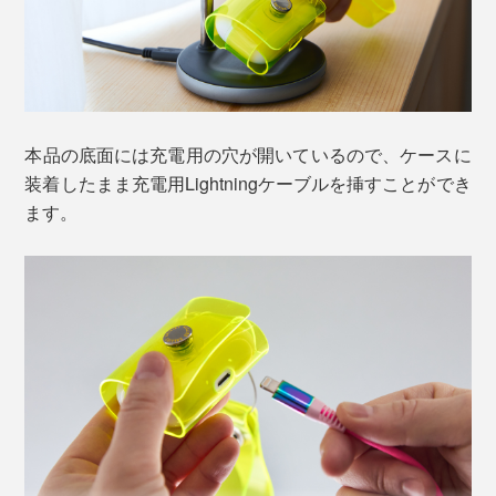
バックパックやボディバッグのショルダーストラップに
カラーは全６色。
装着するなら、ワイヤーリングがおすすめです。
色で遊びたいなら、ピンク・オレンジ・イエロー・ブル
本品の底面には充電用の穴が開いているので、ケースに
ネジを回して固定するため、一度付けたらスナップボタ
ーでカラフルな刺激を。大きなバッグの中でも、一目で
装着したまま充電用Lightningケーブルを挿すことができ
ンのように簡単には着脱できませんが、その分安心感は
わかるから、迷子になりにくいところもポイントです。
ます。
あります。
モノトーンがお好みなら、クリア（無色透明）・ブラッ
クをどうぞ。本体の質感が透けて見え、カバーが主張し
すぎず、なんともオシャレ。