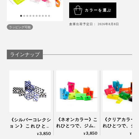
ジ）、家でも、バッグの中でも迷子になりません。」
カラーを選ぶ
倉庫出荷予定日： 2026年8月8日
ラッピング可能
ラインナップ
《ネオンカラー》こ
《クリアカラー
《シルバーコレクシ
男性スタッフS
れひとつで、ジム・
れひとつで、ジ
ョン》これひとつ
「ベルトループに掛けられるから、ポケットが膨らまな
旅行・アウトドア
旅行・アウトド
で、ジム・旅行・ア
3,850
3,
3,850
¥
¥
¥
へ！ミニマム構造が
へ！ミニマム構
ウトドアへ！ミニマ