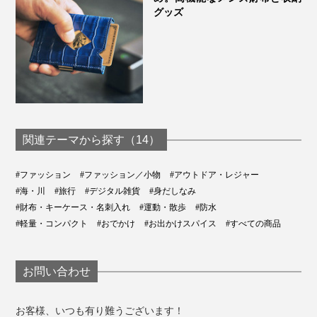
グッズ
関連テーマから探す（14）
#ファッション
#ファッション／小物
#アウトドア・レジャー
#海・川
#旅行
#デジタル雑貨
#身だしなみ
#財布・キーケース・名刺入れ
#運動・散歩
#防水
#軽量・コンパクト
#おでかけ
#お出かけスパイス
#すべての商品
使い始めのうちは、フラップが邪魔して本体の蓋が開け
づらいと感じるスタッフもいましたが、慣れればほとん
ど気にならなくなるのだそう。
お問い合わせ
新品状態は少し硬いですが、使い込むうちに馴染んでく
お客様、いつも有り難うございます！