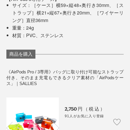
サイズ：［ケース］横59×縦48×奥行き30mm、［ス
写真左は同シリーズの「
ミニ財布（クリアブラック）
」、写真右は「本品（クリ
トラップ］横21×縦67×奥行き20mm、［ワイヤーリ
アイエロー）」のケース
ング］直径36mm
写真は「ブルー」と「イエロー」のストラップを入れ替えた状態
重量：24g
ひと足先に本品を使っているMONOCOスタッフのレビ
ストラップ部分が必要ない場合、簡単に取り外すことが
材質：PVC、ステンレス
ューもご参考にどうぞ。
写真上は「AirPods Pro専用」、写真下は「AirPods 3専用」のケース
できるので、あなたのライフスタイルに合わせて自由に
組み替えられます。
落下や傷を気にせず、もっと気軽にAirPods連れて遊び
商品を購入
に出かけられる『SALLIES』のケースを、ぜひお試しく
女性スタッフA
ださい。
「バッグの持ち手に付けられて、探さずともすぐ出し入
《AirPods Pro / 3専用》バッグに取り付け可能なストラップ
れができるところが便利。AirPodsをハダカで持ち歩い
付き、そのまま充電もできるクリア素材の「AirPodsケー
ていた時は、落とす度にイヤホンが飛び散っていたけ
ス」｜SALLIES
ど、ボタン付きのケースだから安心感があります。」
2,750
円（税込）
女性スタッフM
91人がお気に入り登録
「滑りにくいPVC素材だから、上着のポケットからのポ
ロリ落下がなくなった！目を引くカラーなので（オレン