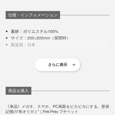
仕様・インフォメーション
素材：ポリエステル100%
サイズ：200×200mm（展開時）
製造国：日本
お手入れ：手洗いし、たたんだ状態で陰干し
さらに表示
これに注目したデザイン雑貨ブランド『100percent』
が、「メガネ・スマホ拭き」にも使える素材、キャッチ
ーな色と形、和モダンなパッケージで『Peti Peto』を完
成させました。
商品を購入
日本文化や縁起の良さを感じさせるデザイン、軽くてか
《単品》メガネ、スマホ、PC画面をピカピカにする、形状
さばらない手軽さで一躍人気モノに。そして今、ポンポ
記憶の“布オリガミ”｜Peti Peto プチペット