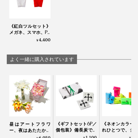
・海外へのお土産に（日本文化を紹介）
・病気のお見舞いに（元に戻りますように）
・敬老の日に（長生きしてね）
《紅白ツルセット》
・ちょっとしたお礼やお返しに
メガネ、スマホ、PC
画面をピカピカにす
4,400
¥
る、形状記憶の“布オ
大げさすぎず、ありきたりにならず、記憶に残る贈り物
リガミ”｜Peti Peto プ
になりそうです。
チペット
よく一緒に購入されています
ご祝儀袋を思わせる紙のパッケージもおしゃれ。何かい
いことがありそうな予感に、ワクワクします。
《ギフトセット6P／
《ネオンカラー
昼はアートフラワ
個包装》備長炭でて
れひとつで、ジ
ー、夜はあたたかな
いねいに炙った、お
旅行・アウトド
ムードライトになる
1,100
3,
6,050
¥
¥