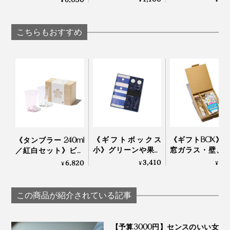
¥
こげ香る炒り餅をブ
へ！ミニマム構
「フラワーブーケ
レンド「京玄米茶
かなえる、軽量
LED」｜VIA K
（東／煎茶ベース、
納力の「ミニ財
STUDIOヴィアケース
こちらもおすすめ
西／ほうじ茶ベー
｜SALLIES
タジオ
ス）」｜京玄米茶 上
ル入ル
モチーフの種類は9種類。オリガミの代表「ツル」、日
本のシンボル「富士山」のほか、動物園の人気者がそろ
います。
《ギフトボックス
《ギフトBOX》
《タンブラー 240ml
小》グリーンや果実
窓ガラス・壁、
／紅白セット》ビー
の“自然の香り”でリ
た後のぞうきん
ルやハイボールに、
3,410
3,
6,820
¥
¥
¥
フレッシュ！髪・
ピカピカになる
持ち上げると「桜型
顔・体がしっとり潤
中おそうじ洗剤
の水滴」が残るグラ
う「全身シャンプー
ふきふきフッキー
ス（桐箱付き）｜
この商品が紹介されている記事
＆バスソルトセッ
Sakurasaku
ト」｜JamLabel
MANGETSU・
【予算3000円】センスのいい女