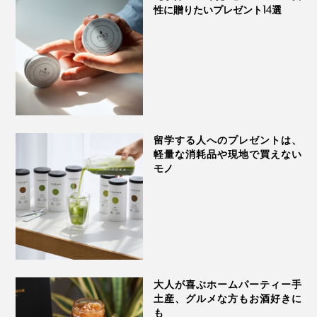
SINGETSU ジャムレ
性に贈りたいプレゼント14選
ーベル 満月・新月
留学する人へのプレゼントは、
軽量な消耗品や現地で買えない
モノ
折り方が複雑なほど、元通りに必要なポンポンの回数が
増えますが、コツは、折り目を上にして高く上げるこ
と。折り目を下にしてしまうとなかなか戻らず、せっか
くのマジックがすべってしまうのでご注意を！
さあ、あなたもポンポンポン！
大人が喜ぶホームパーティー手
土産、グルメな方もお酒好きに
も