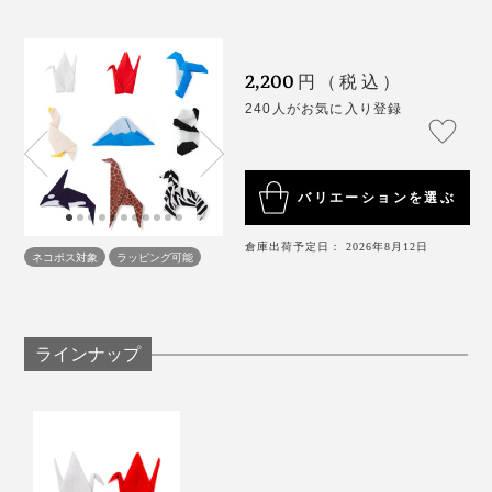
ンポンで鶴になる動画が目を引いてバズり中。
2,200
円（税込）
240人がお気に入り登録
バリエーションを選ぶ
倉庫出荷予定日： 2026年8月12日
ネコポス対象
ラッピング可能
写真は「富士山」
ラインナップ
自分用の“愛玩兼・メガネ・スマホ拭き”としてはもちろ
ん、プレゼントにも最適。