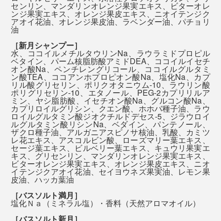
センリン、マンダリンオレンジ果実エキス、ビターオレ
ンジ果実エキス、オレンジ果皮エキス、ニオイテンジク
『MANGETSU（満月）』と『SINGETSU（新月）』、
アオイ花油、オレンジ果皮油、ラベンダー油、パチョリ
油
香りの選び方は自由です。好みや気分に合せて、どちら
［新月シャンプー］
かの香りを選んだり、月の満ち欠けに合せて使い分けた
水、ココイルメチルタウリンNa、ラウラミドプロピル
り。
ベタイン、パーム核脂肪酸アミドDEA、ココイルイセチ
今までのように、化粧水にオイル、クリームと、何重も
オン酸Na、ペンチレングリコール、ココイルグルタミ
塗り重ねるような保湿ケアは、必要ないはずです。
ン酸TEA、ココアンホプロピオン酸Na、塩化Na、カプ
リル酸グリセリン、ポリクオタニウム-10、ラウリン酸
大好きな香りで全身を洗いながら、自然ならではの心地
ポリグリセリン-10、エタノール、PEG-2カプリリルア
よさを、たっぷり浴びてください。
ミン、ヤシ脂肪酸、イセチオン酸Na、グルコン酸Na、
『MANGETSU（満月）』『SINGETSU（新月）』の全
カプリロイルグリシン、クエン酸、ホホバ種子油、ラウ
身シャンプーは、年間1,000人以上の髪を扱うトップサ
ロイルグルタミン酸ジオクチルドデセス-5、ジラウロイ
ルグルタミン酸リシンNa、ベダイン、パンテノール、
ロンオーナーを始め、薬剤師やコスメ処方研究員といっ
本品は、『MANGETSU（満月）』『SINGETSU（新
ザクロ種子油、アルガニアスピノサ核油、乳酸、カミツ
レ花エキス、アスコルビン酸、ローズマリー葉エキス、
たエキスパートたちが、試作しては、プロの美容師たち
月）』の全身シャンプー各2袋とバスソルト各2袋のギフ
セージ葉エキス、ビルベリー葉エキス、キュウリ果実エ
とともに使用感をチェック。
トセット。自宅だけでなく、旅行や出張、ジムへ持って
キス、グリセンリン、マンダリンオレンジ果実エキス、
ビターオレンジ果実エキス、オレンジ果皮エキス、ニオ
いってもちょうどいいサイズです。
イテンジクアオイ花油、セイヨウネズ果実油、レモン果
本当の心地よさのために、50回以上の試作をくり返し
皮油、ハッカ葉油
て、洗い心地、仕上がりともに極めた全身シャンプーを
［バスソルト満月］
塩化Ｎａ（ミネラル塩）・香料（天然アロマオイル）
完成させました。
［バスソルト新月］