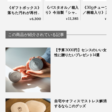
《バスタオル／箱入
《30gチューブ×
《ギフトボックス》
り》今治製「シャト
／桐箱入り》天
落ちた汚れが再付着
ル織機」でゆっくり
分97.1%、フッ素
しない、綿もカシミ
11,385
5,
6,300
¥
¥
¥
織った、育つタオル
泡剤・研磨剤・
ヤも洗える「洗濯洗
｜SHUTTLE 1963
料・合成原料フ
剤」｜Fukii
の「木曽檜歯磨
この商品が紹介されている記事
ェル」
【予算3000円】センスのいい女
性に贈りたいプレゼント14選
自宅やオフィスでストレス解消
するならこのグッズ