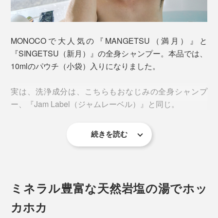
シャンプー一つで、頭からつま先まで、全身いっぺんに
洗えて、肌も髪もしっとり。バスソルトを溶かした、ミ
ネラル豊富な湯に浸かれば、体中のめぐりがよくなっ
MONOCOで大人気の『MANGETSU（満月）』と
て、ホッカホカに。
『SINGETSU（新月）』の全身シャンプー。本品では、
10mlのパウチ（小袋）入りになりました。
こんなリフレッシュできるギフトは、めずらしいでしょ
う。
実は、洗浄成分は、こちらもおなじみの全身シャンプ
ー、『Jam Label（ジャムレーベル）』と同じ。
続きを読む
ミネラル豊富な天然岩塩の湯でホッ
カホカ