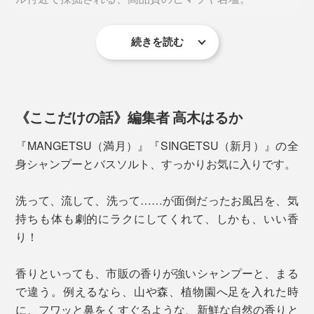
感じやすい香りです。
続きを読む
世界最高峰で採掘されるミネラル豊富な岩塩は、インド
やネパールでは、古来より、肌にいい薬塩として重宝さ
れてきました。
《ここだけの話》編集者 高木はるか
『MANGETSU（満月）』はピンクソルトを、
『SINGETSU（新月）』はクリスタルソルトを。
『MANGETSU（満月）』『SINGETSU（新月）』の全
身シャンプーとバスソルト、すっかりお気に入りです。
使い方はカンタン、まさに全身丸洗い。
洗って、流して、洗って……が面倒だったお風呂を、気
『MANGETSU（満月）』または『SINGETSU（新
持ちも体も劇的にラクにしてくれて、しかも、いい香
月）』のどちらかを、手のひらに出して、水を含ませて
り！
から泡立ててください。
この心地よい香りは、アロマセラピスト、高橋克郎氏の
香りといっても、市販の香りが強いシャンプーと、まる
監修によるもの。
見た目は透明、目立った香りもない、ごく普通のシャン
で違う。例えるなら、山や森、植物園へ足を入れた時
プーですが、あっという間にキメ細かい、モチモチ泡の
に、フワッと鼻をくすぐるような、新鮮な自然の香りと
高橋氏は、東京・吉祥寺で20年以上続いている老舗のア