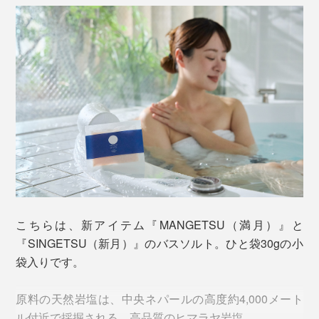
写真手前は「ギフトボックス小」、奥は「ギフトボックス大」
それぞれのアロマオイルをブレンドした、『Jam
そもそも香りといえば、どうしても「女性向け」「香り
Label』の香りつきタイプと言えます。
が強い、洗った後も残る」「人工的」というイメージが
ありました。
『Jam Label』同様に、『MANGETSU（満月）』
『SINGETSU（新月）』も、このシャンプーを泡立てて
『MANGETSU（満月）』『SINGETSU（新月）』は、
髪を洗ったら、そのままの泡で、顔も体も洗えるので
違います。
す。
こちらは、新アイテム『MANGETSU（満月）』と
香りの成分は、すべて天然のオイル。だから、自然に触
『SINGETSU（新月）』のバスソルト。ひと袋30gの小
れた時のような、心地よさ。ほのかな香りで、洗った後
袋入りです。
はまず残りません。
原料の天然岩塩は、中央ネパールの高度約4,000メート
男女を問わず、強い香りが苦手な人も、「心地よさ」を
ル付近で採掘される、高品質のヒマラヤ岩塩。