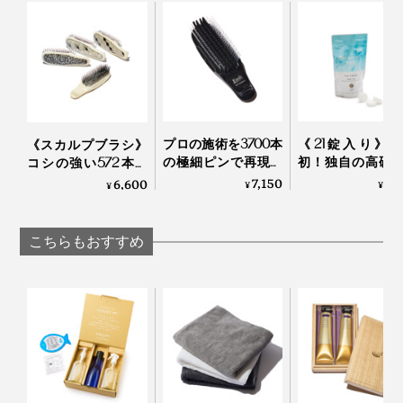
MANGETSU・
MANGETS
ット」｜JamLabel
ストレスも徹底的に抑えた逸品です。
SINGETSU ジャムレ
SINGETSU ジャ
MANGETSU・
『MANGETSU（満月）』『SINGETSU（新月）』を使
ーベル 満月・新月
ーベル 満月・新月
SINGETSU
えば使うほど、髪と肌にいいだけでなく、時短やコスト
削減、水や環境への配慮も叶います。
プロの施術を3700本
《21錠入り》
《スカルプブラシ》
の極細ピンで再現す
初！独自の高硬
コシの強い572本の
る「トリートメント
イクロカプセル
ピンが、皮脂汚れを
7,150
1,
6,600
¥
¥
¥
ブラシ」｜EMIT
が生んだ“重炭
かき出す｜572
湯”のタブレット
剤｜薬用Hot Bubb
こちらもおすすめ
PRO