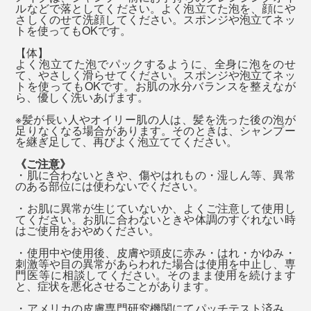
シャンプー後はすぐに流さないで、そのまま髪を「泡パ
ルなどで落としてください。よく泡立てた泡を、顔にや
バスソルトは、袋を開けると、フワッと香りが広がっ
さしくのせて洗顔してください。スポンジや泡立てネッ
ック」するのがオススメ（2分以上）。その間に、残り
て、いい気持ち。
『SINGETSU（新月）』は、新しい始まり、リフレッシ
トを使ってもOKです。
の泡で顔〜体と、泡を上から下へ流していくイメージで
ュをイメージした香り。
【体】
洗ってください。
湯船に入れると、香りも溶けていって、ほとんど感じな
よく泡立てた泡でパックするように、全身に泡をのせ
て、やさしく滑らせてください。スポンジや泡立てネッ
くなりますが、ミネラル豊富なお湯のおかげでしょう、
爽やかなレモンやペパーミント、樹木を思わせるジュニ
トを使ってもOKです。お肌の水分バランスを整えなが
ら、優しく洗いあげます。
ぬるめのお湯でも、体がよく温まります。
パーを中心に、こちらも天然オイルをブレンドしていま
※髪が長い人やオイリー肌の人は、髪を洗った後の泡が
す。
天然岩塩は溶けやすく、岩塩といっしょに、
足りなくなる場合があります。そのときは、シャンプー
実は、MONOCOの原稿の〆切日は、忙しさと疲れで、
を継ぎ足して、再びよく泡立ててください。
『MANGETSU（満月）』『SINGETSU（新月）』の香
お風呂を翌朝に延ばしがちだったのですが（笑）、
《ご注意》
りも溶けていくので、バスソルトは、湯船に入る直前に
『MANGETSU（満月）』『SINGETSU（新月）』を使
・肌に合わないときや、傷やはれもの・湿しん等、異常
入れることをおすすめします。
のある部位には使わないでください。
うようになってからは、忙しくても、夜のうちにお風呂
へ入るようになりました！
・お肌に異常が生じていないか、よくご注意して使用し
38～40℃のややぬるめのお湯に、15～20分ほど、ゆっ
てください。お肌に合わないときや体調のすぐれない時
はご使用をおやめください。
くり浸かりましょう。浸かった後は、シャワーで流さず
香りを感じると、山や公園で自然に触れた時の記憶や心
・使用中や使用後、皮膚や頭皮に赤み・はれ・かゆみ・
に、そのまま上がってください（バスソルトの香りは、
地よさを思い出して、それまでの仕事から意識が“離れ
刺激等や目の異常があらわれた場合は使用を中止し、専
ほとんど残りません）
門医等に相談してください。そのまま使用を続けます
る”からでしょうか。
香りを感じる嗅覚は、私たちの五感で唯一、感情や記憶
※髪が長い人やオイリー肌の人は、髪を洗った後の泡が足りなくなる場合がありま
と、症状を悪化させることがあります。
す。そのときは、シャンプーを継ぎ足して、再びよく泡立ててください。
をコントロールする、脳の大脳辺縁系へ直接伝わりま
・アメリカの皮膚専門研究機関にてパッチテスト済み。