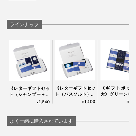
分は、
特長1
ラインナップ
髪や肌が持つバリア機能を守りながら、汚れを落と
すアミノ系洗浄成分
特長2
世界85ヵ国でオーガニック認証の実績がある「エコ
サート認証」を取得した、12種の植物成分
特長3
99％以上の生分解性がある、環境に配慮した成分
特長4
《レターギフトセッ
《ギフトボック
《レターギフトセッ
シリコンなどの合成ポリマー、パラベンやフェノキ
ト（バスソルト）》
大》グリーンや
ト（シャンプー＋バ
グリーンや果実の“自
の“自然の香り”
シエタノールは使わない
スソルト）》グリー
1,100
4,
1,540
¥
¥
¥
然の香り”でリフレッ
フレッシュ！髪
ンや果実の“自然の香
特長5
シュ！髪・顔・体が
顔・体がしっと
り”でリフレッシュ！
遺伝子組み換えされた素材は使わない
しっとり潤う「バス
う「全身シャン
髪・顔・体がしっと
よく一緒に購入されています
ソルトセット」｜
＆バスソルトセ
り潤う「全身シャン
JamLabel
ト」｜JamLab
プー＆バスソルトセ
私たちの髪・肌へのストレスはもちろん、自然環境への