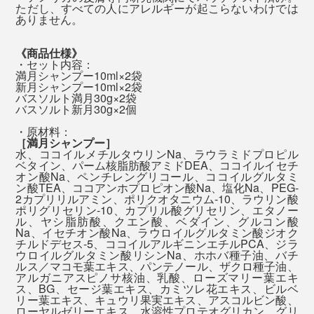
シャワーを浴びているうちに、急に、「あ、書き出しは
す。
ただし、すべての人にアレルギーが起こらないわけでは
全身を洗ったら、一気にシャワーで流して終了。洗い流
ありません。
こうしよう」「こんな言葉があったな」と、アイデアが
した後は、香りはほとんど消えています。
ふっと湧いて出てくる感覚をつかめたからです。
自然の香りをかぐと、私たちが山や森で感じた癒しの体
《商品仕様》
験とつながって、心地よさを呼び覚ましてくれるそう。
・セット内容：
「泡パック」した髪は、しっとりまとまって、指どおり
満月シャンプー10ml×2袋
心地よい脳のシャワー体験、忙しいあの人に、ぜひ贈っ
新月シャンプー10ml×2袋
なめらか。髪を乾かした後も、しっとり感が続いて、ヘ
てください。
バスソルト満月30g×2袋
アオイルでケアしたようにまとまります。
バスソルト新月30g×2個
・原材料：
［満月シャンプー］
湯上り後の顔も体も、しっとり。タオルで拭いた後も、
水、ココイルメチルタウリンNa、ラウラミドプロピル
肌がつっぱる感じは、まずありません。
ベタイン、パーム核脂肪酸アミドDEA、ココイルイセチ
オン酸Na、ペンチレングリコール、ココイルグルタミ
バスソルトと全身シャンプーの使い方を説明したご案内カード入り
ン酸TEA、ココアンホプロピオン酸Na、塩化Na、PEG-
2カプリリルアミン、ポリクオタニウム-10、ラウリン酸
ポリグリセリン-10、カプリル酸グリセリン、エタノー
発汗作用や、角質を柔らかくして汚れを落としやすくす
ル、ヤシ脂肪酸、クエン酸、ベダイン、グルコン酸
Na、イセチオン酸Na、ラウロイルグルタミン酸ジオク
るといった高い温浴効果で、全身ホカホカ、肌しっと
チルドデセス-5、ココイルアルギニンエチルPCA、ジラ
り。
ウロイルグルタミン酸リシンNa、ホホバ種子油、バチ
ルス／マコモ葉エキス、パンテノール、ザクロ種子油、
アルガニアスピノサ核油、乳酸、ローズマリー葉エキ
ス、BG、セージ葉エキス、カミツレ花エキス、ビルベ
リー葉エキス、キュウリ果実エキス、アスコルビン酸、
ローヤルゼリーエキス、水溶性プロテオグリカン、グリ