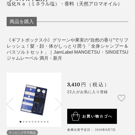
塩化Ｎａ（ミネラル塩）・香料（天然アロマオイル）
商品を購入
《ギフトボックス小》グリーンや果実の“自然の香り”でリフ
レッシュ！髪・顔・体がしっとり潤う「全身シャンプー＆
バスソルトセット」｜JamLabel MANGETSU・SINGETSU
ジャムレーベル 満月・新月
忙しいあの人に、ハーブ香る入浴で、脳のリフレッシュ
3,410
円（税込）
体験を贈りましょう。
22人がお気に入り登録
こだわりの「泡」は、泡立ちがよくて、モチモチの感
触。汚れをしっかり浮かしながら、洗い上がりの肌はし
っとり。髪もスルリとまとまる――。
お買い物カゴへ
1回で、ここまで心地よい全身洗いができる
倉庫出荷予定日： 2026年8月7日
『MANGETSU（満月）』『SINGETSU（新月）』の成
ラッピング不可商品