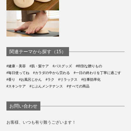
関連テーマから探す（15）
#健康・美容
#肌・髪ケア
#バスグッズ
#特別な贈りもの
#毎日使ってね
#カラダの中から労わる
#一日の終わりを丁寧に過ごす
#香り
#お風呂じかん
#ラク
#リラックス
#仕事効率化
#スキンケア
#じぶんメンテナンス
#すべての商品
お問い合わせ
お客様、いつも有り難うございます！