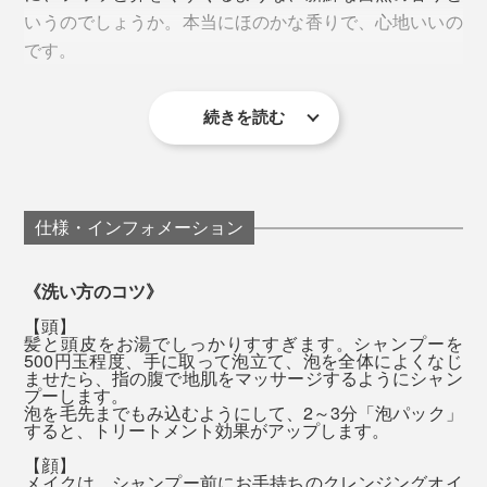
できあがり。
いうのでしょうか。本当にほのかな香りで、心地いいの
ロマテラピースクール セリストの校長で、公益社団法
です。
人 日本アロマ環境協会を設立した、アロマの先駆者で
す。
どちらも、ナトリウム・カルシウム・鉄・リン・マグネ
続きを読む
『MANGETSU（満月）』はやや甘めの香り、
高橋氏によると、『MANGETSU（満月）』は、心身を
シウム・カリウム・亜鉛・ケイ素・イオウといった、10
『SINGETSU（新月）』はフレッシュな柑橘の香りで、
優しく満たしてくれるイメージの香り。
種類のミネラルがたっぷり。
私はその日の気分で使い分けています。
ほんのり甘いオレンジやゼラニウム、落ち着いたラベン
入浴時に、『MANGETSU（満月）』または
仕様・インフォメーション
全身シャンプーは、豊かな泡で、頭からつま先までを包
ダーやパチュリを中心に、天然のオイルをブレンドして
『SINGETSU（新月）』をひと袋、湯船に入れてくださ
むように洗って、一気に流すと、髪も肌もしっとり。そ
います。
い。ハーブの香りが一瞬フワッと広がって、だんだん落
《洗い方のコツ》
の頃には、もう香りは落ち着いて、ほとんど感じませ
ち着いてきます。
【頭】
ん。
髪と頭皮をお湯でしっかりすすぎます。シャンプーを
500円玉程度、手に取って泡立て、泡を全体によくなじ
ませたら、指の腹で地肌をマッサージするようにシャン
まずは、いつものように頭を洗います。指でマッサージ
流した後は、肌が滑るような、ぬめりが残りますが、大
プーします。
泡を毛先までもみ込むようにして、2～3分「泡パック」
するように洗っていると、ますます泡立ってきて、しか
丈夫。タオルで拭いた後は落ち着いて、「お風呂上がり
すると、トリートメント効果がアップします。
も、その泡がヘタりにくいことを実感するはずです。
のしっとり感」が長く続くように感じます。
【顔】
メイクは、シャンプー前にお手持ちのクレンジングオイ