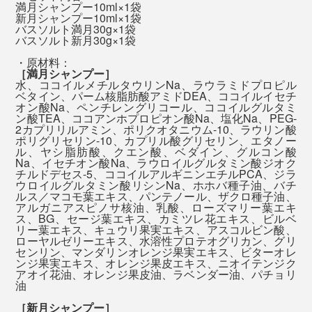
満月シャンプー10ml×1袋
心地よい脳のシャワー体験、忙しいあの人に、ぜひ贈っ
新月シャンプー10ml×1袋
まずは、いつものように頭を洗います。指でマッサージ
てください。
バスソルト満月30g×1袋
バスソルト新月30g×1袋
するように洗っていると、ますます泡立ってきて、しか
・原材料：
も、その泡がヘタりにくいことを実感するはずです。
『SINGETSU（新月）』は、新しい始まり、リフレッシ
［満月シャンプー］
水、ココイルメチルタウリンNa、ラウラミドプロピル
ュをイメージした香り。
ベタイン、パーム核脂肪酸アミドDEA、ココイルイセチ
シャンプー後はすぐに流さないで、そのまま髪を「泡パ
オン酸Na、ペンチレングリコール、ココイルグルタミ
ック」するのがオススメ（2分以上）。その間に、残り
ン酸TEA、ココアンホプロピオン酸Na、塩化Na、PEG-
爽やかなレモンやペパーミント、樹木を思わせるジュニ
2カプリリルアミン、ポリクオタニウム-10、ラウリン酸
の泡で顔〜体と、泡を上から下へ流していくイメージで
ポリグリセリン-10、カプリル酸グリセリン、エタノー
パーを中心に、こちらも天然オイルをブレンドしていま
ル、ヤシ脂肪酸、クエン酸、ベダイン、グルコン酸
洗ってください。
Na、イセチオン酸Na、ラウロイルグルタミン酸ジオク
す。
チルドデセス-5、ココイルアルギニンエチルPCA、ジラ
ウロイルグルタミン酸リシンNa、ホホバ種子油、バチ
ルス／マコモ葉エキス、パンテノール、ザクロ種子油、
アルガニアスピノサ核油、乳酸、ローズマリー葉エキ
ス、BG、セージ葉エキス、カミツレ花エキス、ビルベ
リー葉エキス、キュウリ果実エキス、アスコルビン酸、
ローヤルゼリーエキス、水溶性プロテオグリカン、グリ
センリン、マンダリンオレンジ果実エキス、ビターオレ
ンジ果実エキス、オレンジ果皮エキス、ニオイテンジク
アオイ花油、オレンジ果皮油、ラベンダー油、パチョリ
油
［新月シャンプー］