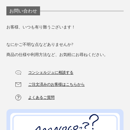
お問い合わせ
お客様、いつも有り難うございます！
なにかご不明な点などありませんか?
商品の仕様や利用方法など、お気軽にお尋ねください。
こちらは、新アイテム『MANGETSU（満月）』と
『SINGETSU（新月）』のバスソルト。ひと袋30gの小
コンシェルジュに相談する
袋入りです。
ご注文済みのお客様はこちらから
原料の天然岩塩は、中央ネパールの高度約4,000メート
ル付近で採掘される、高品質のヒマラヤ岩塩。
よくあるご質問
世界最高峰で採掘されるミネラル豊富な岩塩は、インド
やネパールでは、古来より、肌にいい薬塩として重宝さ
れてきました。