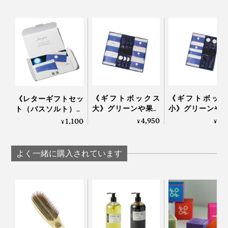
本当の心地よさのために、50回以上の試作をくり返し
て、洗い心地、仕上がりともに極めた全身シャンプーを
完成させました。
《ギフトボックス
《ギフトボック
《レターギフトセッ
大》グリーンや果実
小》グリーンや
ト（バスソルト）》
の“自然の香り”でリ
の“自然の香り”
グリーンや果実の“自
4,950
3,
1,100
¥
¥
¥
フレッシュ！髪・
フレッシュ！髪
然の香り”でリフレッ
顔・体がしっとり潤
顔・体がしっと
シュ！髪・顔・体が
う「全身シャンプー
う「全身シャン
しっとり潤う「バス
よく一緒に購入されています
＆バスソルトセッ
＆バスソルトセ
ソルトセット」｜
ト」｜JamLabel
ト」｜JamLab
JamLabel
MANGETSU・
MANGETS
MANGETSU・
SINGETSU ジャムレ
SINGETSU ジャ
SINGETSU ジャムレ
ーベル 満月・新月
ーベル 満月・新月
ーベル 満月・新月
こだわりの「泡」は、泡立ちがよくて、モチモチの感