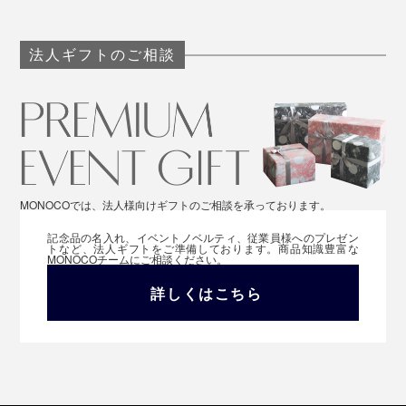
天然岩塩は溶けやすく、岩塩といっしょに、
法人ギフトのご相談
『MANGETSU（満月）』『SINGETSU（新月）』の香
りも溶けていくので、バスソルトは、湯船に入る直前に
入れることをおすすめします。
38～40℃のややぬるめのお湯に、15～20分ほど、ゆっ
くり浸かりましょう。浸かった後は、シャワーで流さず
MONOCOでは、法人様向けギフトのご相談を承っております。
に、そのまま上がってください（バスソルトの香りは、
ほとんど残りません）
記念品の名入れ、イベントノベルティ、従業員様へのプレゼン
トなど、法人ギフトをご準備しております。商品知識豊富な
MONOCOチームにご相談ください。
発汗作用や、角質を柔らかくして汚れを落としやすくす
詳しくはこちら
るといった高い温浴効果で、全身ホカホカ、肌しっと
り。