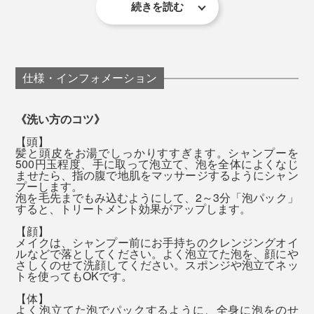
はまず残りません。
続きを読む
『MANGETSU（満月）』はやや甘めの香り、
『SINGETSU（新月）』はフレッシュな柑橘の香りで、
男女を問わず、強い香りが苦手な人も、「心地よさ」を
私はその日の気分で使い分けています。
感じやすい香りです。
仕様・インフォメーション
全身シャンプーは、豊かな泡で、頭からつま先までを包
むように洗って、一気に流すと、髪も肌もしっとり。そ
《洗い方のコツ》
の頃には、もう香りは落ち着いて、ほとんど感じませ
【頭】
ん。
髪と頭皮をお湯でしっかりすすぎます。シャンプーを
500円玉程度、手に取って泡立て、泡を全体によくなじ
ませたら、指の腹で地肌をマッサージするようにシャン
流した後は、肌が滑るような、ぬめりが残りますが、大
プーします。
泡を毛先までもみ込むようにして、2～3分「泡パック」
丈夫。タオルで拭いた後は落ち着いて、「お風呂上がり
すると、トリートメント効果がアップします。
のしっとり感」が長く続くように感じます。
【顔】
メイクは、シャンプー前にお手持ちのクレンジングオイ
ルなどで落としてください。よく泡立てた泡を、顔にや
バスソルトは、袋を開けると、フワッと香りが広がっ
さしくのせて洗顔してください。スポンジや泡立てネッ
使い方はカンタン、まさに全身丸洗い。
て、いい気持ち。
トを使ってもOKです。
【体】
この心地よい香りは、アロマセラピスト、高橋克郎氏の
『MANGETSU（満月）』または『SINGETSU（新
湯船に入れると、香りも溶けていって、ほとんど感じな
よく泡立てた泡でパックするように、全身に泡をのせ