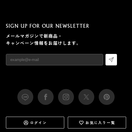
SIGN UP FOR OUR NEWSLETTER
メールマガジンで新商品・
キャンペーン情報をお届けします。
本品は、『MANGETSU（満月）』『SINGETSU（新
月）』の全身シャンプー各1袋とバスソルト各1袋を、封
筒形のパッケージに詰めたギフトセット。
ちょっとしたお返しやお礼、食事会の手土産、1、2泊の
ログイン
お気に入り一覧
旅行にちょうどいいサイズです。