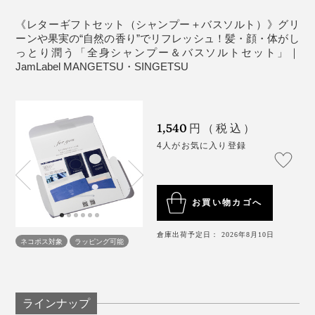
《レターギフトセット（シャンプー＋バスソルト）》グリ
ーンや果実の“自然の香り”でリフレッシュ！髪・顔・体がし
っとり潤う「全身シャンプー＆バスソルトセット」｜
写真は、MANGETSU・SINGETSUシャンプーの
〈500ml〉
、
〈150ml〉
JamLabel MANGETSU・SINGETSU
『MANGETSU（満月）』と『SINGETSU（新月）』、
香りの選び方は自由です。好みや気分に合せて、どちら
かの香りを選んだり、月の満ち欠けに合せて使い分けた
1,540
円（税込）
り。
4人がお気に入り登録
大好きな香りで全身を洗いながら、自然ならではの心地
今までのように、化粧水にオイル、クリームと、何重も
よさを、たっぷり浴びてください。
塗り重ねるような保湿ケアは、必要ないはずです。
お買い物カゴへ
倉庫出荷予定日： 2026年8月10日
『MANGETSU（満月）』『SINGETSU（新月）』の全
ネコポス対象
ラッピング可能
身シャンプーは、年間1,000人以上の髪を扱うトップサ
ロンオーナーを始め、薬剤師やコスメ処方研究員といっ
たエキスパートたちが、試作しては、プロの美容師たち
ラインナップ
とともに使用感をチェック。