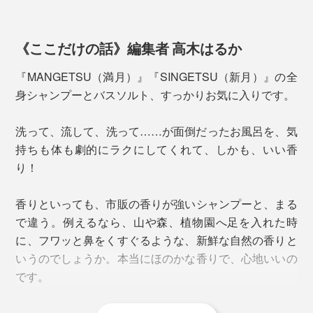
《ここだけの話》編集者 高木はるか
『MANGETSU（満月）』『SINGETSU（新月）』の全
身シャンプーとバスソルト、すっかりお気に入りです。
洗って、流して、洗って……が面倒だったお風呂を、気
持ちも体も劇的にラクにしてくれて、しかも、いい香
そもそも香りといえば、どうしても「女性向け」「香り
り！
が強い、洗った後も残る」「人工的」というイメージが
ありました。
それぞれのアロマオイルをブレンドした、『Jam
香りといっても、市販の香りが強いシャンプーと、まる
Label』の香りつきタイプと言えます。
で違う。例えるなら、山や森、植物園へ足を入れた時
『MANGETSU（満月）』『SINGETSU（新月）』は、
に、フワッと鼻をくすぐるような、新鮮な自然の香りと
違います。
『Jam Label』同様に、『MANGETSU（満月）』
いうのでしょうか。本当にほのかな香りで、心地いいの
『SINGETSU（新月）』も、このシャンプーを泡立てて
です。
香りの成分は、すべて天然のオイル。だから、自然に触
髪を洗ったら、そのままの泡で、顔も体も洗えるので
れた時のような、心地よさ。ほのかな香りで、洗った後
す。