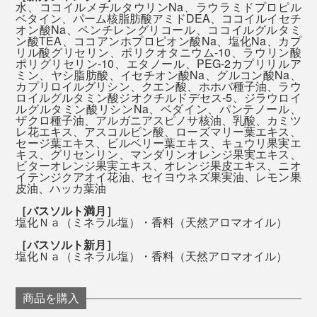
水、ココイルメチルタウリンNa、ラウラミドプロピル
香りを感じる嗅覚は、私たちの五感で唯一、感情や記憶
ベタイン、パーム核脂肪酸アミドDEA、ココイルイセチ
オン酸Na、ペンチレングリコール、ココイルグルタミ
をコントロールする、脳の大脳辺縁系へ直接伝わりま
ン酸TEA、ココアンホプロピオン酸Na、塩化Na、カプ
す。
リル酸グリセリン、ポリクオタニウム-10、ラウリン酸
ポリグリセリン-10、エタノール、PEG-2カプリリルア
※髪が長い人やオイリー肌の人は、髪を洗った後の泡が足りなくなる場合がありま
ミン、ヤシ脂肪酸、イセチオン酸Na、グルコン酸Na、
す。そのときは、シャンプーを継ぎ足して、再びよく泡立ててください。
カプリロイルグリシン、クエン酸、ホホバ種子油、ラウ
自然の香りをかぐと、私たちが山や森で感じた癒しの体
ロイルグルタミン酸ジオクチルドデセス-5、ジラウロイ
験とつながって、心地よさを呼び覚ましてくれるそう。
ルグルタミン酸リシンNa、ベダイン、パンテノール、
全身を洗ったら、一気にシャワーで流して終了。洗い流
ザクロ種子油、アルガニアスピノサ核油、乳酸、カミツ
した後は、香りはほとんど消えています。
レ花エキス、アスコルビン酸、ローズマリー葉エキス、
セージ葉エキス、ビルベリー葉エキス、キュウリ果実エ
キス、グリセンリン、マンダリンオレンジ果実エキス、
ビターオレンジ果実エキス、オレンジ果皮エキス、ニオ
「泡パック」した髪は、しっとりまとまって、指どおり
イテンジクアオイ花油、セイヨウネズ果実油、レモン果
なめらか。髪を乾かした後も、しっとり感が続いて、ヘ
皮油、ハッカ葉油
アオイルでケアしたようにまとまります。
［バスソルト満月］
塩化Ｎａ（ミネラル塩）・香料（天然アロマオイル）
湯上り後の顔も体も、しっとり。タオルで拭いた後も、
［バスソルト新月］
塩化Ｎａ（ミネラル塩）・香料（天然アロマオイル）
肌がつっぱる感じは、まずありません。
商品を購入