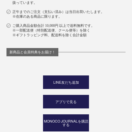
扱っています。
種類のミネラルがたっぷり。
正午までのご注文（支払い済み）は当日出荷いたします。
※在庫のある商品に限ります。
入浴時に、『MANGETSU（満月）』または
ご購入商品金額合計 10,000円 以上で送料無料です。
『SINGETSU（新月）』をひと袋、湯船に入れてくださ
※一部配送便（特別配送便、クール便等）を除く
い。ハーブの香りが一瞬フワッと広がって、だんだん落
※ギフトラッピング料、配送料を除く合計金額
ち着いてきます。
新商品と会員特典をお届け！
LINE友だち追加
アプリで見る
MONOCO JOURNALを購読
する