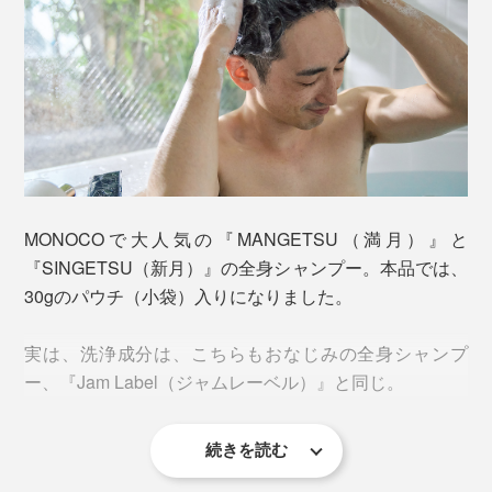
グリーンや果実、花といった、自然に包まれるような、
ほのかな香り。
シャンプー1つで、頭からつま先まで、全身いっぺんに
洗えて、肌も髪もしっとり。バスソルトを溶かした、ミ
ネラル豊富な湯に浸かれば、体中のめぐりがよくなっ
MONOCOで大人気の『MANGETSU（満月）』と
て、ホッカホカに。
『SINGETSU（新月）』の全身シャンプー。本品では、
30gのパウチ（小袋）入りになりました。
こんなリフレッシュできるギフトは、めずらしいでしょ
う。
実は、洗浄成分は、こちらもおなじみの全身シャンプ
ー、『Jam Label（ジャムレーベル）』と同じ。
続きを読む