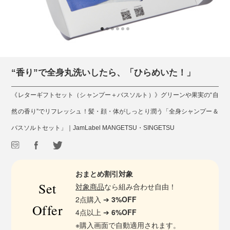
“香り”で全身丸洗いしたら、「ひらめいた！」
《レターギフトセット（シャンプー＋バスソルト）》グリーンや果実の“自
然の香り”でリフレッシュ！髪・顔・体がしっとり潤う「全身シャンプー＆
バスソルトセット」｜JamLabel MANGETSU・SINGETSU
おまとめ割引対象
Set
対象商品
なら組み合わせ自由！
2点購入 ➔
3%OFF
Offer
4点以上 ➔
6%OFF
※購入画面で自動適用されます。