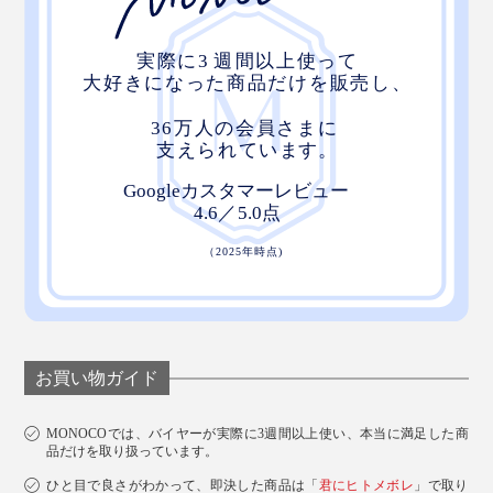
『MANGETSU（満月）』はピンクソルトを、
『SINGETSU（新月）』はクリスタルソルトを。
お買い物ガイド
MONOCOでは、バイヤーが実際に3週間以上使い、本当に満足した商
どちらも、ナトリウム・カルシウム・鉄・リン・マグネ
品だけを取り扱っています。
シウム・カリウム・亜鉛・ケイ素・イオウといった、10
ひと目で良さがわかって、即決した商品は「
君にヒトメボレ
」で取り