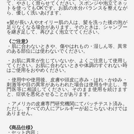
監修によるもの。
て、やさしく滑らせてください。スポンジや泡立てネッ
月）』のどちらかを、手のひらに出して、水を含ませて
くなりますが、ミネラル豊富なお湯のおかげでしょう、
トを使ってもOKです。お肌の水分バランスを整えなが
から泡立ててください。
ら、優しく洗いあげます。
ぬるめのお湯でも、体がよく温まります。
高橋氏は、東京・吉祥寺で20年以上続いている老舗のア
※髪が長い人やオイリー肌の人は、髪を洗った後の泡が
ロマテラピースクール セリストの校長で、公益社団法
見た目は透明、目立った香りもない、ごく普通のシャン
足りなくなる場合があります。そのときは、シャンプー
実は、MONOCOの原稿の〆切日は、忙しさと疲れで、
を継ぎ足して、再びよく泡立ててください。
人 日本アロマ環境協会を設立した、アロマの先駆者で
プーですが、あっという間にキメ細かい、モチモチ泡の
お風呂を翌朝に延ばしがちだったのですが（笑）、
す。
《ご注意》
できあがり。
『MANGETSU（満月）』『SINGETSU（新月）』を使
・肌に合わないときや、傷やはれもの・湿しん等、異常
のある部位には使わないでください。
うようになってからは、忙しくても、夜のうちにお風呂
高橋氏によると、『MANGETSU（満月）』は、心身を
へ入るようになりました！
・お肌に異常が生じていないか、よくご注意して使用し
優しく満たしてくれるイメージの香り。
てください。お肌に合わないときや体調のすぐれない時
はご使用をおやめください。
香りを感じると、山や公園で自然に触れた時の記憶や心
ほんのり甘いオレンジやゼラニウム、落ち着いたラベン
・使用中や使用後、皮膚や頭皮に赤み・はれ・かゆみ・
地よさを思い出して、それまでの仕事から意識が“離れ
刺激等や目の異常があらわれた場合は使用を中止し、専
ダーやパチュリを中心に、天然のオイルをブレンドして
門医等に相談してください。そのまま使用を続けます
る”からでしょうか。
と、症状を悪化させることがあります。
います。
・アメリカの皮膚専門研究機関にてパッチテスト済み。
シャワーを浴びているうちに、急に、「あ、書き出しは
ただし、すべての人にアレルギーが起こらないわけでは
ありません。
こうしよう」「こんな言葉があったな」と、アイデアが
ふっと湧いて出てくる感覚をつかめたからです。
《商品仕様》
・セット内容：