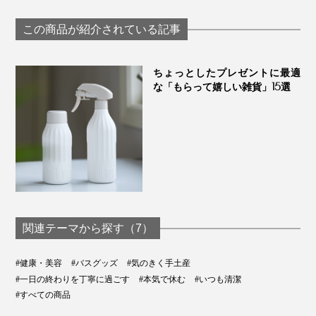
レンド「京玄米茶
ーガニックの「
タブレット入浴剤｜
シエタノールは使わない
（東／煎茶ベース、
茶パウダー（1
薬用Hot Bubble PRO
この商品が紹介されている記事
特長5
西／ほうじ茶ベー
本）」｜TH
遺伝子組み換えされた素材は使わない
ス）」｜京玄米茶 上
NODOKA
ル入ル
ちょっとしたプレゼントに最適
私たちの髪・肌へのストレスはもちろん、自然環境への
な「もらって嬉しい雑貨」15選
ストレスも徹底的に抑えた逸品です。
『MANGETSU（満月）』『SINGETSU（新月）』を使
えば使うほど、髪と肌にいいだけでなく、時短やコスト
削減、水や環境への配慮も叶います。
ミネラル豊富な天然岩塩の湯でホッ
カホカ
関連テーマから探す（7）
#健康・美容
#バスグッズ
#気のきく手土産
#一日の終わりを丁寧に過ごす
#本気で休む
#いつも清潔
#すべての商品