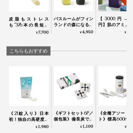
触。汚れをしっかり浮かしながら、洗い上がりの肌はし
っとり。髪もスルリとまとまる――。
バスルームがフィン
【3000円→25
皮脂もストレス
ランドの森になる、
円】肌のアミノ
も“376本の長短ピ
1回で、ここまで心地よい全身洗いができる
「白樺の若葉」と
近い「セリシン
ン”が洗い流してくれ
4,950
2,
7,700
¥
¥
¥
「森の土」の香りの
っぷり！“シル
る「スカルプブラ
『MANGETSU（満月）』『SINGETSU（新月）』の成
ボディーソープ｜
泡”に顔も体も包
シ」｜Jam Labelスカ
分は、
OSMIA
てしっとりする
ルプブラシ
こちらもおすすめ
派石鹸｜WITH 
WITHOUT
特長1
髪や肌が持つバリア機能を守りながら、汚れを落と
すアミノ系洗浄成分
特長2
世界85ヵ国でオーガニック認証の実績がある「エコ
サート認証」を取得した、12種の植物成分
特長3
《ギフトセット6P／
《全種アソート
《21錠入り》日本
99％以上の生分解性がある、環境に配慮した成分
個包装》備長炭でて
ト》標高600m
初！独自の高硬度マ
特長4
いねいに炙った、お
岡・有機茶畑で
イクロカプセル技術
1,100
1,
1,980
¥
¥
¥
シリコンなどの合成ポリマー、パラベンやフェノキ
こげ香る炒り餅をブ
た、溶かして飲
が生んだ“重炭酸湯”の