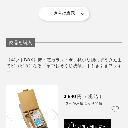
細かい部分も、隅々まで拭けます。
してください。
さっそく、歌いながら、ぞうきん掛けしましょう。
目に入ったり、飲み込んだ際は、すすぐ、水を飲
さらに表示
む、洗い流すなどの処置をして、異常がある場合は
「♪ふきふきフッキー、きれいキレイ～」
医師にご相談ください。
《商品仕様》
商品を購入
ホコリが落ちるので、天井から壁、窓ガラス、床と、部
セット内容：『ふきふきフッキー』300㎖・計量カッ
てっとり早く、いつも掃除機が入らなくて、ホコリが溜
屋の上から下へ、拭いていきましょう。
プ（日本製）・詰替え用ガラスボトル（250㎖・イタ
まりがちなテレビ台の裏を拭いてみました……一発で、
《ギフトBOX》床・窓ガラス・壁、拭いた後のぞうきんま
リア製）
ぞうきんは真っ黒に。
でピカピカになる「家中おそうじ洗剤」｜ふきふきフッキ
品名：住宅用合成洗剤
ー
液性：中性
なんの気なしに、バケツに貯めた洗浄液で洗ってみた
用途：壁・窓・床・ドア・鏡・家具などの拭き掃除
ら、え！ぞうきんが白くなってる！！！
成分：界面活性剤［16％・高級アルコール系（非イ
3,630
円（税込）
住宅用洗剤をうたっていますが、外に置いてある車やバ
オン）・ヤシ油脂肪酸アルカノールアミド※１］・香
ふつうは、ホコリと同じ灰色になったぞうきんを洗っ
43人がお気に入り登録
イクの洗浄もできるし、なんと、スマホやタブレットの
料※２
て、拭いてをくり返すたびに、どんどん黒くなっていき
画面もピカピカに。
製造国：日本
ます。
※１ MEAタイプのみ使用
※２ 香料に使用している精油（ベルガモット油）
お買い物カゴへ