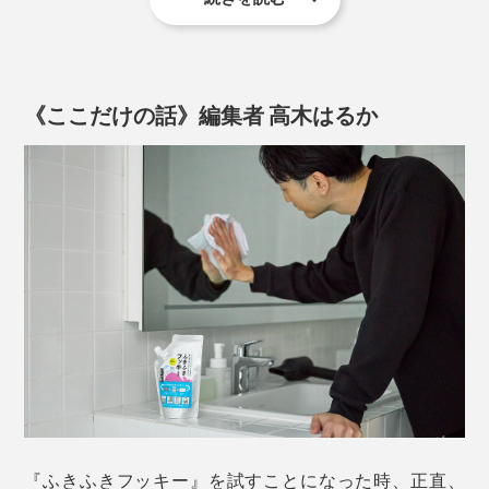
動画は『ふきふきフッキー』をつくった、がんこ本舗オススメの掃除方法
『Step』シリーズと同じく、『ふきふきフッキー』も、
環境を考えた洗剤になっています。
《ここだけの話》編集者 高木はるか
『ふきふきフッキー』入りの洗浄液で洗うと、汚れたぞうきんも真っ白に！洗浄
洗剤が、下水をとおって海へ流れていく間に、微生物な
液はにごっても、くり返し使ってOK
どによって分解されて、水へ戻っていく－－。
ふつう、汚れたぞうきんを、水で洗っても、黒ずみはも
うとれませんが、『ふきふきフッキー』入りの洗浄液
これを「易生分解（いせいぶんかい）」と言いますが、
(2)使い古しのタオルなど、用意したぞうきん（綿100％
は、違います。
『ふきふきフッキー』の易生分解性は、世界的なOECD
がオススメ）を、洗浄液に浸けたら、よく絞ってくださ
基準のDOC法試験において、21日間で達成したことを
い。
ぞうきんを洗った洗浄液そのものは、もちろん黒く濁り
確認しています。
ますが、くり返し使ってOK。めんどうなバケツの水替
えは、必要なし。
窓ガラスから、フローリング床の隅々まで、約15畳の部
屋を、丸ごと拭ききります。
『ふきふきフッキー』を試すことになった時、正直、