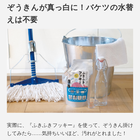
ぞうきんが真っ白に！バケツの水替
えは不要
ぞうきん掛けって、掃除機やワイパーが入れない場所ま
で手が届くから、実は、掃除に欠かせませんが、
「すぐ、ぞうきんが真っ黒になって、洗っても落ちな
い。真っ黒なぞうきんで、汚れがとれているのか、よく
実際に、『ふきふきフッキー』を使って、ぞうきん掛け
わからない」
してみたら……気持ちいいほど、汚れがとれました！
「ぞうきんを洗ったバケツの水も、すぐ真っ黒。なんど