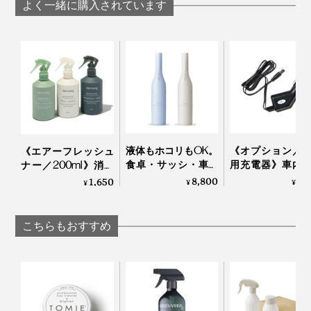
キー
よく一緒に購入されています
とくに窓ガラスは、正面からは気づかなかった、白いホ
コリや手垢汚れが、横から見た時に、浮き上がって見え
て焦りましたが、ぞうきんで、一度拭くだけで、汚れが
一掃（乾拭きすると、よりツヤが出るので、片手に濡れ
液体もホコリもOK。
《オプション／
《エアーフレッシュ
ぞうきん、もう片方の手に乾いたぞうきんの“二刀流ス
食卓・サッシ・車を
用充電器》車内
ナー／200ml》消臭
タイル”がおすすめ！）
ささっとキレイにで
ンディクリーナ
成分配合で気になる
8,800
1,
1,650
¥
¥
¥
きる「コードレス ウ
充電も！MONTA
ニオイを瞬間リセッ
ェット＆ドライ クリ
専用の充電器
ト、「緑の国」の香
繊維クズも、ほとんど残らなかったし、なんといって
ーナー」｜récolte
MONTANC
りに包まれる天然ア
も、ガラスに広がっていた白い汚れが消えて、ひと皮剥
こちらもおすすめ
ロマのミストスプレ
けたような美しさ。窓から見える木々の緑も、いきいき
ー｜GREEN NATION
して見えました。
life