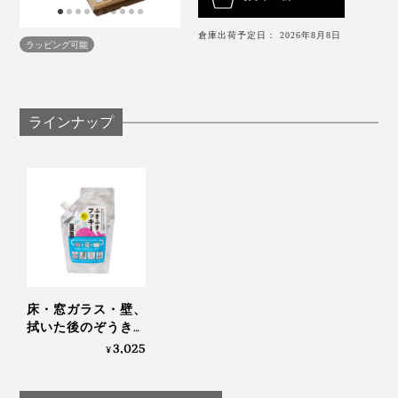
指がスルスル動いて、画面タッチの反応も、よくなった
でも、『ふきふきフッキー』の洗浄液で洗ったぞうきん
ように感じます。
は、その後、フローリングの床、砂が溜まった窓サッシ
倉庫出荷予定日： 2026年8月8日
ラッピング可能
を拭いた後も、洗えば、ほぼ真っ白に元通り。
真っ白なぞうきんが蘇るたびに、「よし、次」と、自然
ラインナップ
にやる気が出てきました。
なんといっても、磨いた後の床や窓ガラスが、つややか
に光って、いい気分。
床・窓ガラス・壁、
拭いた後のぞうきん
までピカピカになる
3,025
¥
「家中おそうじ洗
剤」｜ふきふきフッ