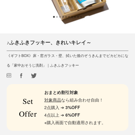
♪ふきふきフッキー、きれいキレイ～
《ギフトBOX》床・窓ガラス・壁、拭いた後のぞうきんまでピカピカにな
る「家中おそうじ洗剤」｜ふきふきフッキー
おまとめ割引対象
Set
対象商品
なら組み合わせ自由！
2点購入 ➔
3%OFF
Offer
4点以上 ➔
6%OFF
※購入画面で自動適用されます。