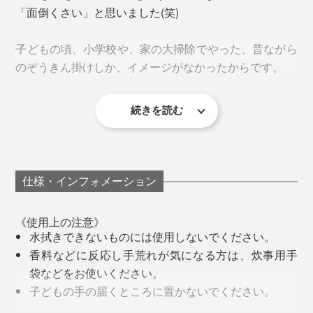
「面倒くさい」と思いました(笑)
子どもの頃、小学校や、家の大掃除でやった、昔ながら
のぞうきん掛けしか、イメージがなかったからです。
続きを読む
汚れで黒ずんだぞうきんで拭いて、「汚れがとれている
あとは、ドンドン拭いていくだけ。水拭きOKの場所な
のか、汚れを広げているのか」、手応えのない拭き掃除
ら、どこでも拭けます。
植物由来の洗浄成分だから、肌への刺激も少ない
を思い出して、ゆううつでした。
また、外部試験機関にて、帯電性も試験済み。「比較的
仕様・インフォメーション
洗剤のベタつきも、二度拭きの必要も、ありません。
でも、『ふきふきフッキー』は違った！
高い帯電防止性能」である、レベルIV級なので、『ふき
ふきフッキー』での掃除後は、ホコリがつきにくいので
《使用上の注意》
『ふきふきフッキー』1パック(300㎖)で、60回分の拭き
水拭きできないものには使用しないでください。
す。
掃除ができる計算です。
香料などに反応し手荒れが気になる方は、炊事用手
袋などをお使いください。
汚れがキレイになるし、掃除自体もラクだし、ぞうきん
天井、壁、ドア、窓ガラス、床はもちろん、照明器具や
子どもの手の届くところに置かないでください。
掛けが、こんなに楽しくなるとは！
スイッチパネル、窓サッシ、ブラインド、家具といった
認知症の方などの誤飲を防ぐため、置き場所に注意