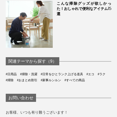
こんな掃除グッズが欲しかっ
ゃん！掃除が終わる頃には、すっかり考えが変わってい
た！おしゃれで便利なアイテム15
ました(笑)
選
前回のぞうきん掛けから、ひと月半経って、いよいよ年
末。大掃除も、楽しいぞうきん掛けで、締めくくりたい
です。
関連テーマから探す（9）
#日用品
#掃除・洗濯
#日常をひとランク上げる道具
#エコ
#ラク
#掃除
#おまとめ割引
#家事ルンルン
#すべての商品
お問い合わせ
お客様、いつも有り難うございます！