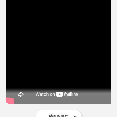
窓の外の景色も、白い手垢汚れがとれた分、クッキリ見
えるよう。
同じ洗剤、同じぞうきんで、フローリング床もガラスも
拭けるなんて、驚きです。
使い方はカンタン。
しかも、ホコリを拭いて、真っ黒になったぞうきんを、
『ふきふきフッキー』入りの洗浄液で洗うと、ビック
(1)水5ℓに、『ふきふきフッキー』5㎖を入れて、「洗浄
リ。
液」をつくります。ベルガモット精油のほんのりいい香
り。ぬるま湯だと、より汚れが落ちやすいです。
驚くほど汚れがとれて、真っ白なぞうきんに。
続きを読む