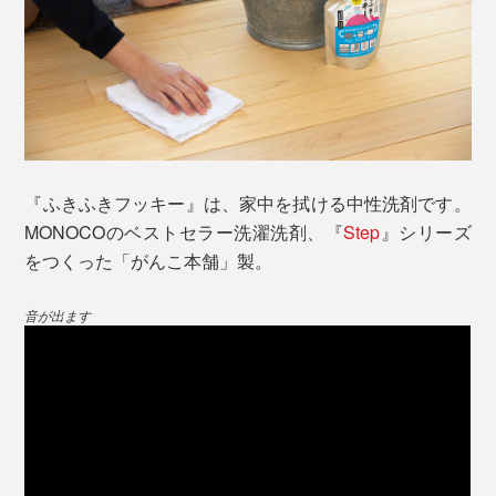
拭いた後は、サラッと気持ちいい手触りを感じます。し
かも、自然なツヤができて、リビングが、なんだか明る
く見えるみたい。
窓ガラスは、気づいていなかった、手垢やホコリがとれ
本品は、『ふきふきフッキー』300㎖パック・専用計量
てスッキリ。ガラスが、文字どおりキラキラ輝いていま
カップ・詰替え用ガラスボトルを詰め合せた「ギフトセ
す。
ット」。
『ふきふきフッキー』は、家中を拭ける中性洗剤です。
MONOCOのベストセラー洗濯洗剤、『
Step
』シリーズ
洗剤を計る軽量カップや、『ふきふきフッキー』を詰め
をつくった「がんこ本舗」製。
替えて保存できるガラスボトルが便利です。
音が出ます