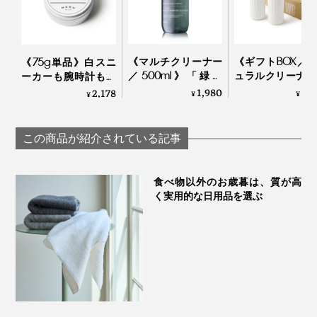
《マルチクリーナー
《ギフトBOX／
《75g単品》白スニ
／500ml》「緑の
ュラルクリーナー
ーカーも腕時計もフ
国」の香りに包まれ
プレータイプ＆
ローリングもピッカ
1,980
3,
2,178
¥
¥
¥
る家磨きタイム、天
ウォッシュパウ
ピカ。みんなが夢中
然由来成分99.9％の
ー》ECOCERT
になる「お掃除バー
お掃除スプレー｜
界面活性剤フリ
ム」｜TOMIE
この商品が紹介されている記事
GREEN NATION life
洗浄・消臭・除菌
３役のオーガニ
洗剤｜Shell 
食べ物以外のお歳暮は、質が高
clean？
く実用的な日用品を選ぶ
こんなに「きれいになった」成果が見えて、しかも面倒
なバケツの水替えもいらない……ぞうきん掛け、いいじ