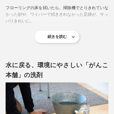
も水を替えるのがめんどう」
フローリングの床を拭いたら、掃除機でとりきれていな
「床用、窓ガラス用と、ぞうきんも、洗剤も、分けない
かった砂や、ワイパーで拭ききれなかった足跡が、サッ
といけないから手間」
パリきれいに。
なんて、不満がありませんか？私は、不満だらけでした
(笑)
続きを読む
そんな不満をすべて『ふきふきフッキー』が解決！家中
を拭ける、掃除用洗剤です。
水に戻る、環境にやさしい「がんこ
本舗」の洗剤