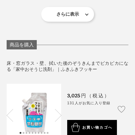
細かい部分も、隅々まで拭けます。
してください。
さっそく、歌いながら、ぞうきん掛けしましょう。
目に入ったり、飲み込んだ際は、すすぐ、水を飲
さらに表示
む、洗い流すなどの処置をして、異常がある場合は
「♪ふきふきフッキー、きれいキレイ～」
医師にご相談ください。
《商品仕様》
商品を購入
内容量：300㎖
てっとり早く、いつも掃除機が入らなくて、ホコリが溜
品名：住宅用合成洗剤
まりがちなテレビ台の裏を拭いてみました……一発で、
床・窓ガラス・壁、拭いた後のぞうきんまでピカピカにな
液性：中性
ぞうきんは真っ黒に。
る「家中おそうじ洗剤」｜ふきふきフッキー
用途：壁・窓・床・ドア・鏡・家具などの拭き掃除
成分：界面活性剤［16％・高級アルコール系（非イ
なんの気なしに、バケツに貯めた洗浄液で洗ってみた
オン）・ヤシ油脂肪酸アルカノールアミド※１］・香
ら、え！ぞうきんが白くなってる！！！
3,025
円（税込）
料※２
131人がお気に入り登録
住宅用洗剤をうたっていますが、外に置いてある車やバ
製造国：日本
ふつうは、ホコリと同じ灰色になったぞうきんを洗っ
イクの洗浄もできるし、なんと、スマホやタブレットの
※１ MEAタイプのみ使用
て、拭いてをくり返すたびに、どんどん黒くなっていき
※２ 香料に使用している精油（ベルガモット油）
画面もピカピカに。
ます。
お買い物カゴへ