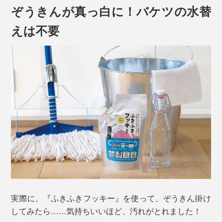
ぞうきんが真っ白に！バケツの水替
えは不要
ぞうきん掛けって、掃除機やワイパーが入れない場所ま
で手が届くから、実は、掃除に欠かせませんが、
「すぐ、ぞうきんが真っ黒になって、洗っても落ちな
い。真っ黒なぞうきんで、汚れがとれているのか、よく
わからない」
「ぞうきんを洗ったバケツの水も、すぐ真っ黒。なんど
実際に、『ふきふきフッキー』を使って、ぞうきん掛け
も水を替えるのがめんどう」
してみたら……気持ちいいほど、汚れがとれました！
「床用、窓ガラス用と、ぞうきんも、洗剤も、分けない