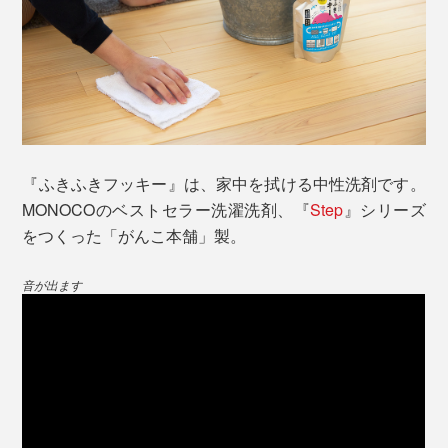
拭いた後は、サラッと気持ちいい手触りを感じます。し
かも、自然なツヤができて、リビングが、なんだか明る
く見えるみたい。
使い方はカンタン。
窓ガラスは、気づいていなかった、手垢やホコリがとれ
(1)水5ℓに、『ふきふきフッキー』5㎖を入れて、「洗浄
てスッキリ。ガラスが、文字どおりキラキラ輝いていま
液」をつくります。ベルガモット精油のほんのりいい香
す。
り。ぬるま湯だと、より汚れが落ちやすいです。
『ふきふきフッキー』は、家中を拭ける中性洗剤です。
MONOCOのベストセラー洗濯洗剤、『
Step
』シリーズ
をつくった「がんこ本舗」製。
音が出ます