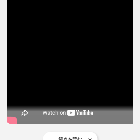
窓の外の景色も、白い手垢汚れがとれた分、クッキリ見
えるよう。
(2)使い古しのタオルなど、用意したぞうきん（綿100％
がオススメ）を、洗浄液に浸けたら、よく絞ってくださ
同じ洗剤、同じぞうきんで、フローリング床もガラスも
い。
拭けるなんて、驚きです。
しかも、ホコリを拭いて、真っ黒になったぞうきんを、
『ふきふきフッキー』入りの洗浄液で洗うと、ビック
リ。
驚くほど汚れがとれて、真っ白なぞうきんに。
続きを読む