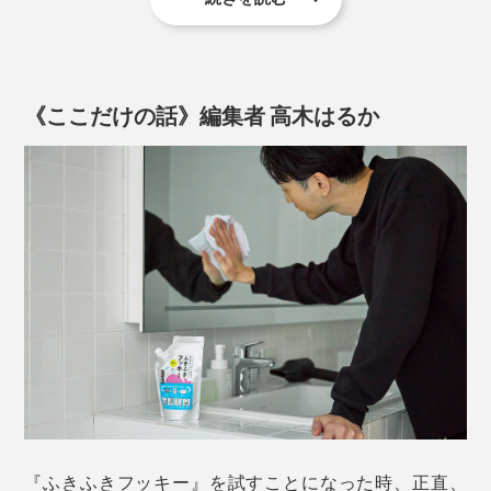
動画は『ふきふきフッキー』をつくった、がんこ本舗オススメの掃除方法
あとは、ドンドン拭いていくだけ。水拭きOKの場所な
『Step』シリーズと同じく、『ふきふきフッキー』も、
ら、どこでも拭けます。
環境を考えた洗剤になっています。
《ここだけの話》編集者 高木はるか
『ふきふきフッキー』入りの洗浄液で洗うと、汚れたぞうきんも真っ白に！洗浄
洗剤のベタつきも、二度拭きの必要も、ありません。
洗剤が、下水をとおって海へ流れていく間に、微生物な
液はにごっても、くり返し使ってOK
どによって分解されて、水へ戻っていく－－。
ふつう、汚れたぞうきんを、水で洗っても、黒ずみはも
うとれませんが、『ふきふきフッキー』入りの洗浄液
これを「易生分解（いせいぶんかい）」と言いますが、
は、違います。
『ふきふきフッキー』の易生分解性は、世界的なOECD
基準のDOC法試験において、21日間で達成したことを
ぞうきんを洗った洗浄液そのものは、もちろん黒く濁り
確認しています。
ますが、くり返し使ってOK。めんどうなバケツの水替
えは、必要なし。
窓ガラスから、フローリング床の隅々まで、約15畳の部
屋を、丸ごと拭ききります。
『ふきふきフッキー』を試すことになった時、正直、