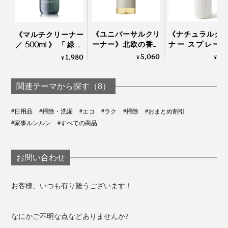
《ユニバーサルクリ
《ナチュラルク
《マルチクリーナー
ーナー》北欧の香り
ナー スプレー
／500ml》「緑の
とボタニカル成分、
プ》ECOCERT
国」の香りに包まれ
5,060
1,
1,980
¥
¥
¥
家中で使える「万能
界面活性剤フリ
る家磨きタイム、天
クリーナー」｜
洗浄・消臭・除菌
然由来成分99.9％の
HUMDAKIN
３役のオーガニ
お掃除スプレー｜
関連テーマから探す（8）
洗剤｜Shell 
GREEN NATION life
clean？
#日用品
#掃除・洗濯
#エコ
#ラク
#掃除
#おまとめ割引
#家事ルンルン
#すべての商品
お問い合わせ
お客様、いつも有り難うございます！
こんなに「きれいになった」成果が見えて、しかも面倒
なにかご不明な点などありませんか?
なバケツの水替えもいらない……ぞうきん掛け、いいじ