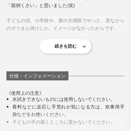
「面倒くさい」と思いました(笑)
ホコリが落ちるので、天井から壁、窓ガラス、床と、部
屋の上から下へ、拭いていきましょう。
子どもの頃、小学校や、家の大掃除でやった、昔ながら
のぞうきん掛けしか、イメージがなかったからです。
続きを読む
汚れで黒ずんだぞうきんで拭いて、「汚れがとれている
のか、汚れを広げているのか」、手応えのない拭き掃除
植物由来の洗浄成分だから、肌への刺激も少ない
を思い出して、ゆううつでした。
また、外部試験機関にて、帯電性も試験済み。「比較的
仕様・インフォメーション
でも、『ふきふきフッキー』は違った！
高い帯電防止性能」である、レベルIV級なので、『ふき
ふきフッキー』での掃除後は、ホコリがつきにくいので
《使用上の注意》
『ふきふきフッキー』1パック(300㎖)で、60回分の拭き
水拭きできないものには使用しないでください。
す。
掃除ができる計算です。
香料などに反応し手荒れが気になる方は、炊事用手
袋などをお使いください。
汚れがキレイになるし、掃除自体もラクだし、ぞうきん
天井、壁、ドア、窓ガラス、床はもちろん、照明器具や
子どもの手の届くところに置かないでください。
掛けが、こんなに楽しくなるとは！
スイッチパネル、窓サッシ、ブラインド、家具といった
認知症の方などの誤飲を防ぐため、置き場所に注意