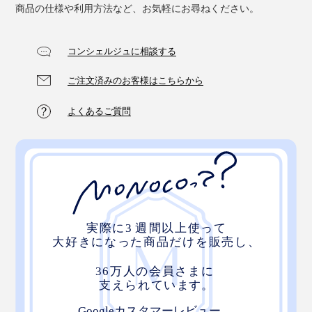
商品の仕様や利用方法など、お気軽にお尋ねください。
ゃん！掃除が終わる頃には、すっかり考えが変わってい
ました(笑)
コンシェルジュに相談する
前回のぞうきん掛けから、ひと月半経って、いよいよ年
ご注文済みのお客様はこちらから
末。大掃除も、楽しいぞうきん掛けで、締めくくりたい
です。
よくあるご質問