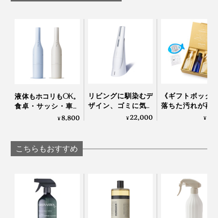
とくに窓ガラスは、正面からは気づかなかった、白いホ
コリや手垢汚れが、横から見た時に、浮き上がって見え
て焦りましたが、ぞうきんで、一度拭くだけで、汚れが
一掃（乾拭きすると、よりツヤが出るので、片手に濡れ
リビングに馴染むデ
《ギフトボック
液体もホコリもOK。
ザイン、ゴミに気づ
落ちた汚れが再
食卓・サッシ・車を
ぞうきん、もう片方の手に乾いたぞうきんの“二刀流ス
いたら即ハイパワー
しない、綿もカ
ささっとキレイにで
22,000
6,
8,800
¥
¥
¥
タイル”がおすすめ！）
で吸引できる「ハン
ヤも洗える「洗
きる「コードレス ウ
ディクリーナー」｜
剤」｜Fukii
ェット＆ドライ クリ
MONTANC PRO
ーナー」｜récolte
繊維クズも、ほとんど残らなかったし、なんといって
こちらもおすすめ
も、ガラスに広がっていた白い汚れが消えて、ひと皮剥
けたような美しさ。窓から見える木々の緑も、いきいき
して見えました。