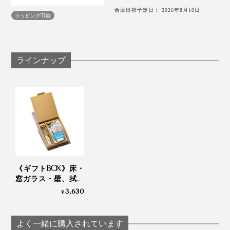
指がスルスル動いて、画面タッチの反応も、よくなった
でも、『ふきふきフッキー』の洗浄液で洗ったぞうきん
倉庫出荷予定日： 2026年8月10日
ように感じます。
ラッピング可能
は、その後、フローリングの床、砂が溜まった窓サッシ
を拭いた後も、洗えば、ほぼ真っ白に元通り。
真っ白なぞうきんが蘇るたびに、「よし、次」と、自然
ラインナップ
にやる気が出てきました。
なんといっても、磨いた後の床や窓ガラスが、つややか
に光って、いい気分。
《ギフトBOX》床・
窓ガラス・壁、拭い
た後のぞうきんまで
3,630
¥
ピカピカになる「家
中おそうじ洗剤」｜
ふきふきフッキー
よく一緒に購入されています