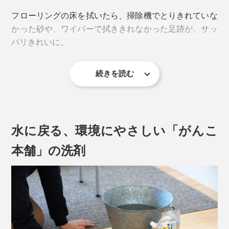
といけないから手間」
フローリングの床を拭いたら、掃除機でとりきれていな
かった砂や、ワイパーで拭ききれなかった足跡が、サッ
なんて、不満がありませんか？私は、不満だらけでした
パリきれいに。
(笑)
そんな不満をすべて『ふきふきフッキー』が解決！家中
続きを読む
を拭ける、掃除用洗剤です。
水に戻る、環境にやさしい「がんこ
本舗」の洗剤