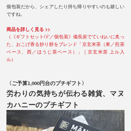
個包装だから、シェアしたり持ち帰りやすいのも嬉しい
ですね。
商品を詳しく見る >>
（《ギフトセット6P／個包装》備長炭でていねいに炙っ
た、おこげ香る炒り餅をブレンド「京玄米茶（東／煎茶
ベース、西／ほうじ茶ベース）」｜京玄米茶 上ル入
ル）
〈ご予算1,000円台のプチギフト〉
労わりの気持ちが伝わる雑貨、マヌ
カハニーのプチギフト