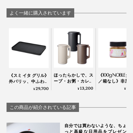
おくとこびりつきを防ぐことができ、洗うのに手間がか
よく一緒に購入されています
かりません。
ほったらかしで、ス
《100g NOBLEタ
《スミ イタ グリル》
ープ・お粥・カレー
／箱なし》非加
外パリッ、中ふわっ
も作れる「自動調理
無濾過 世界最
と焼きあがる「炭プ
13,200
5,
29,700
¥
¥
¥
ポット」｜récolte
採蜜の地・ジョ
レート」｜Sumi
アから届いた、
ハチミツ｜JA
この商品が紹介されている記事
Honey
手間のかかるホットドリンクが、作るのも片付けるの
家でカフェが開けそうな、専用レシピブックつき。毎日
も、こんなにラクだなんて。
自分では買わないような、ちょ
のティータイムがグッと充実します。
っと高級な日用品をプレゼン