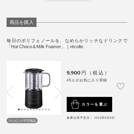
も拭き取りやすくなっています。
味わえるなんて幸せです！
容量：約500ml（MAXライン）
生産国：中国
商品を購入
毎日のポリフェノールを、なめらかリッチなドリンクで
「Hot Choco＆Milk Foamer」｜récolte
9,900
円（税込）
45人がお気に入り登録
ココアなどの粉末タイプのドリンクをきめ細かく溶かす
カラーを選ぶ
のにも便利。抹茶ラテやハーブティー、チャイやアイス
カフェラテなどアレンジも自在です。
お手入れを面倒にしないコツは、使用後に放置しないこ
倉庫出荷予定日： 2026年8月9日
ラッピング不可商品
と。使ってすぐならすすぐだけでもほとんどキレイにな
ります。すぐに洗えない場合も、カップ内に水を入れて