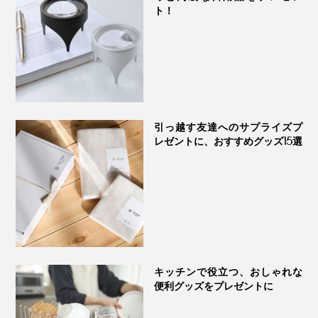
ト！
ホットチョコレートをつくれるマシンは珍しいので、お
※「Hot tea」モードで牛乳を使用する時は、焦げ付き防止のため、牛乳3:
いしいものやカフェ好きのあの人のギフトにもおすす
水１以上の割合になるよう、水を入れてください。
め。母の日、結婚祝い、引越し祝いの贈り物にも、どう
※「Hot tea」モードでは、コンデンスミルクやジャムなどの焦げつきやす
いものは入れないでください。
ぞ。
引っ越す友達へのサプライズプ
レゼントに、おすすめグッズ15選
キッチンで役立つ、おしゃれな
便利グッズをプレゼントに