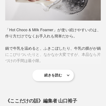
カップを近づけると、フワッとカカオが香り、カカオの
苦味も抑えられ、とろ〜りなめらかな口当たり。これ
は、自力で作れない！
塩をひとふりすると、コクが増してカカオの苦味が隠れ
しばらくすると、中身が温まりながらぐるぐると回り出
「Hot Choco & Milk Foamer」が使い続けやすいのは、
るので、お試しを。甘味が欲しい場合は、ハチミツやマ
し、なめらかに泡立ってできあがり。ふきこぼれの心配
作り方だけでなくお手入れも簡単だから。
シュマロを添えるのがおすすめです。
もなく、混ぜる手間もありません。
鍋で牛乳を温めると、ふきこぼしたり、牛乳の膜がが鍋
なめらかさの秘密は、ガラスのカップの底についている
にこびりついたりと、なかなか大変ですが、本品なら片
「フローサー」。加熱しながら攪拌し、空気を取り込む
づけの手間は最小限。
仕組みです。
続きを読む
カップはガラス製。フタ、ストレーナー、カバー、パッ
キン、フローサーがすべて取り外せて、水洗いできま
す。
《ここだけの話》編集者 山口裕子