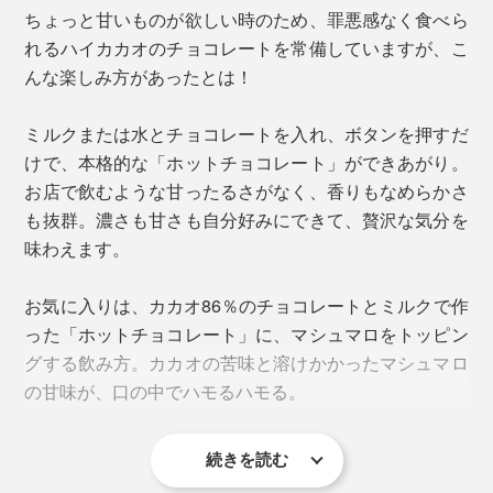
ちょっと甘いものが欲しい時のため、罪悪感なく食べら
れるハイカカオのチョコレートを常備していますが、こ
もちろん、疲れた時や甘いものが欲しい時は、甘いミル
んな楽しみ方があったとは！
クチョコレートで作ってみてください。濃厚な味わいと
沁み渡る甘味に、こわばっていた心と身体がふわりほど
ミルクまたは水とチョコレートを入れ、ボタンを押すだ
けます。
けで、本格的な「ホットチョコレート」ができあがり。
お店で飲むような甘ったるさがなく、香りもなめらかさ
フローサーはマグネット式で、注ぐ時や洗う時に落ちることがありません
も抜群。濃さも甘さも自分好みにできて、贅沢な気分を
牛乳は温めすぎると表面に膜がはってしまいますが、そ
味わえます。
の心配もなし。ミルクフォームの泡立ちのきめ細かさも
格別です。
お気に入りは、カカオ86％のチョコレートとミルクで作
った「ホットチョコレート」に、マシュマロをトッピン
ガラス製だからニオイやキズがつきにくく、カップの底
※「Hot tea」モードは泡立ちません。
グする飲み方。カカオの苦味と溶けかかったマシュマロ
面はコーティング加工済みで、汚れも落としやすくなっ
※低脂肪乳を使用すると泡立ちが少なくなります。
の甘味が、口の中でハモるハモる。
※「Cold milk foam」モードは温まりません。
ています。
続きを読む
ガラスカップの縁にチョコレートなどが入り込んだ場合
は、付属のクリーニングブラシで汚れを落としてくださ