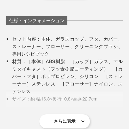
い。
仕様・インフォメーション
セット内容：本体、ガラスカップ、フタ、カバー、
ストレーナー、フローサー、クリーニングブラシ、
専用レシピブック
材質：［本体］ABS樹脂 ［カップ］ガラス、アル
ミダイキャスト（フッ素樹脂コーティング） ［カ
バー・フタ］ポリプロピレン、シリコン ［ストレ
もうひとつは「そば湯」。溶けにくい粉末ドリンクを作
ーナー］ステンレス ［フローサー］ナイロン、ス
るのにもいいと聞き、もしやと思って試したところ、こ
テンレス
茶葉を使うときは、ステンレス製のストレーナーをセッ
れが大正解。
サイズ：約 幅16.3×奥行10.8×高さ22.7cm
ト。茶葉がちゃんと浸るよう、茶葉の上から水や牛乳を
コード長さ：1.0m
注ぎます。ガラスカップにはメモリ付き。1人分の目安
そば粉と水を入れて「Hot Milk」モードで、お店以上の
重量：約910g
は150ml、1回で１〜３杯分まで作れます。
下部の本体は、硬く絞った布で拭き取り。表面はサラサ
（？！）そば湯ができあがり。めんつゆを垂らし、わさ
電源：AC100V 50/60Hz
さらに表示
ラ質感で、指紋などの汚れが付きにくく、汚れがついて
びを少々。そばの香りも口一杯に広がって、これが家で
消費電力：600W