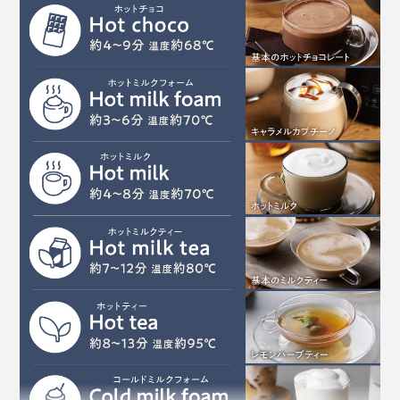
商品設計の過程で、テイスティングを重ねた末、チョコ
レートの香りがもっとも芳醇に香る温度を突き止め、
68℃に温度設定。材料を入れてボタンを押すだけで、
ふきこぼれることなく、温め過ぎによる膜も張らず、な
めらかにできあがる設計に。
水で作ればコーヒー感覚、ミルクで作れば濃厚かつクリ