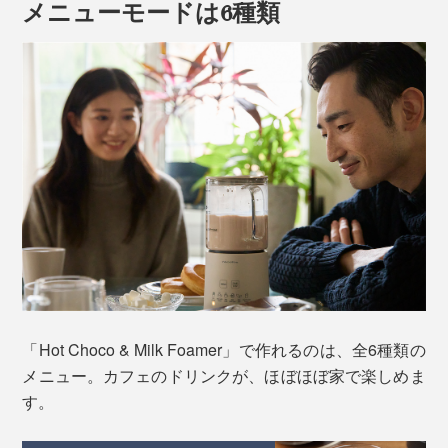
メニューモードは6種類
一般的に、カカオポリフェノールを摂るには、カカオ含
有率70％以上のものを1日20〜25ｇ程度食べると良いと
されますが、苦味が強くて続かないという人も。
そこでおすすめなのが、「Hot Choco & Milk
Foamer（ホットチョコ＆ミルクフォーマー）」。
「Hot Choco & Milk Foamer」で作れるのは、全6種類の
メニュー。カフェのドリンクが、ほぼほぼ家で楽しめま
す。