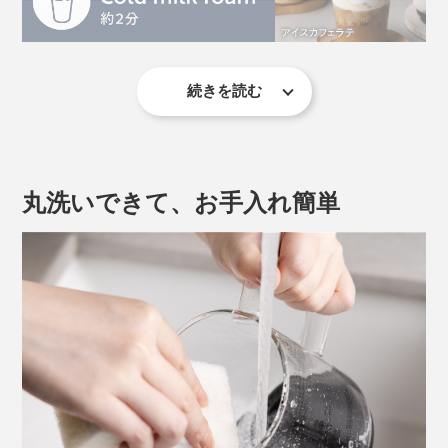
ーミー。ハイカカオのチョコレートで作る「ホットチョ
コレート」は、甘ったるさがなく、カロリーも控えめで
す。
続きを読む
使い方は、とってもシンプル。
１. ガラスのカップに材料を入れてセット
２. 「MENU」ボタンで、メニューを選ぶ
丸洗いできて、お手入れ簡単
３. 「START/STOP」ボタンをタッチする