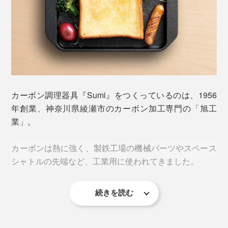
冷凍の食パンだって、できたてのおいしさが復活。
プレートは高熱になるので、持ち運びには鍋つかみを使
弱めの中火で3、4分、パンの断面がプレートにつくよ
い、テーブルの上には直接置かず、鍋敷きを使ってくだ
う、少し押し付けるようなイメージで焼いてください。
さい。
銀座の某有名パン屋さんから、「冷凍パンをおいしく焼
くための道具」として特注された実績もあるお墨付きで
カーボン調理器具『Sumi』をつくっているのは、1956
す。
年創業、神奈川県綾瀬市のカーボン加工専門の「旭工
外から加湿するタイプのトースターもありますが、「ス
業」。
ミ トースター」なら、元々パンが持っている水分を活
パンだけではありません。
かすから、もっちり感も生まれるというわけです。
カーボンは熱に強く、製鉄工場の機械パーツやスペース
肉も野菜も、ジューシー旨味たっぷり。網だとくっつき
シャトルの先端など、工業用に使われてきました。
手頃に買える食パンも、日にちが経った食パンも、でき
やすい、焼きおにぎりやお餅も、感動的レベルできれい
たての高級食パンに変えてしまう魔法のプレート。あな
に早く焼けます。
たの家でお試しください。
続きを読む
その「旭工業」の現社長の趣味が高じて、バーベキュー
協会に入会し、いかにおいしく肉を焼くか研究し始めた
裏面はフラット
ことが、アイディアの源。