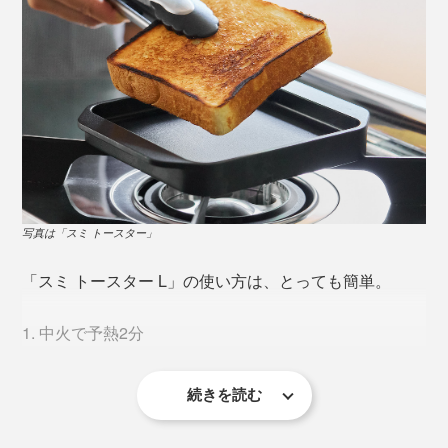
で１か月間焼成、約3000℃で約2ヶ月間熱処理をし、不
純物を飛ばし、水圧でギュッと圧縮したもの。
できあがった炭素の塊を削り出して研磨し、コーティン
グするまで約1ヶ月。日本の職人たちが約4ヶ月がかりで
製造しています。
写真は「スミ トースター」
「スミ トースター L」の使い方は、とっても簡単。
1. 中火で予熱2分
続きを読む
2. 中火で片面を1分焼く
3. パンを裏返して1分焼く