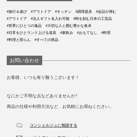
#旅行＆遊び
#アウトドア
#キッチン
#調理器具
#会話が弾む
#アウトドア
#法人ギフト名入れ可能
#時を刻む日本の工芸品
#世界にひとつの逸品
#大切な人と囲む豊かな食卓
#日常をひとランク上げる道具
#家飲み
#おもてなし
#料理
#料理と団らん
#すべての商品
お問い合わせ
お客様、いつも有り難うございます！
なにかご不明な点などありませんか?
商品の仕様や利用方法など、お気軽にお尋ねください。
コンシェルジュに相談する