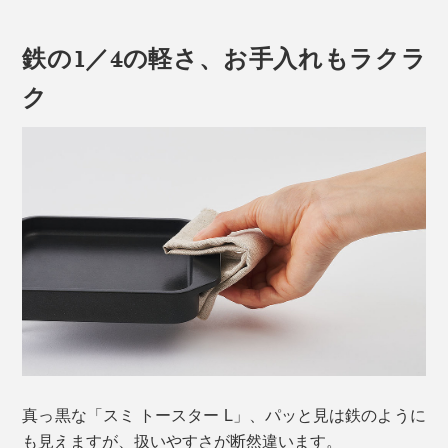
ガスでもIHでもOK、かかる時間は、約4分。熱源の性能
鉄の1／4の軽さ、お手入れもラクラ
高純度で高密度、手間暇かけたジャパンクオリティーの
やパンの厚さにもよりますが、電気トースターとさして
「炭プレート」のおかげで、発する遠赤外線はより強
変わらない時間で焼き上がります。
ク
く、ムラなく。水分を閉じこめたまま焼き上がります。
バタートーストなら、裏返した後にバターを塗って、も
そもそも、なぜ炭で焼くとおいしいのか？
う一回裏返し、10〜20秒焼くのもおすすめ。バターが
ほどよく焦げて、最高に香ばしい！
炭は加熱すると強い遠赤外線を発し、その波長の長さ
で、内部まで一気に熱が届くから。食材の中心に熱が伝
チーズトーストは、片面を焼いた後、プレートにチーズ
わる早さは、一般的なフライパンの約２倍。
を入れてパンを乗せ、焼き目がつくまで1、2分。
表面だけではなく、分子を振動させ、内部からも加熱す
ることで、「外パリッ、内しっとり」に。
真っ黒な「スミ トースター L」、パッと見は鉄のように
も見えますが、扱いやすさが断然違います。