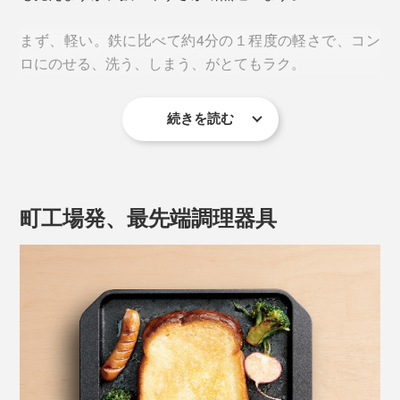
まず、軽い。鉄に比べて約4分の１程度の軽さで、コン
ロにのせる、洗う、しまう、がとてもラク。
続きを読む
サイズも横23×縦20×高さ2.3cmとコンパクトで、場所を
フレンチトースト、ロールパン、クロワッサンもとびき
取りません。電気トースターを手放せば、キッチンも
りおいしくなります。
広々！アウトドアにも携帯しやすい大きさです。
町工場発、最先端調理器具
一方、電気式トースターは、表面からじわじわ熱を伝え
るため水分が抜けやすくパサつきがちになるそう。