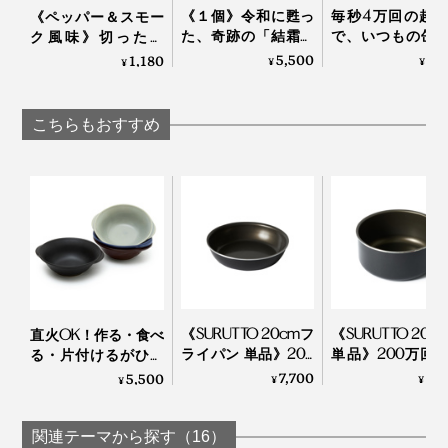
《１個》令和に甦っ
毎秒4万回の超
《ペッパー＆スモー
た、奇跡の「結霜グ
で、いつもの缶
ク風味》切っただ
写真上「
スミ イタグリル
」、左下「スミ トースターL」※本品、右下「
スミ トー
ラス」｜結霜月華
ルからクリーミ
け・ゆでただけの食
5,500
3,
1,180
¥
¥
¥
スター
」
（けっそうげっか）
感動泡｜トロ泡
材が、絶品おつまみ
バー
に変わる「食べる調
味料」｜サクサクし
こちらもおすすめ
ょうゆアーモンド
《SURUTTO 20cmフ
《SURUTTO 20c
直火OK！作る・食べ
ライパン 単品》200
単品》200万回
る・片付けるがひと
万回の耐摩耗性試験
摩耗性試験をク
つで完結する「器 兼
7,700
8,
5,500
¥
¥
¥
をクリアした「フラ
した「フライパ
用 鍋」｜KOKURYU
イパン」｜SURUTTO
｜SURUTTO
関連テーマから探す（16）