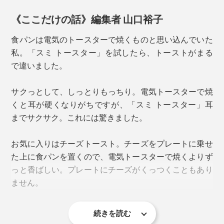
お手入れは、食器用洗剤と柔らかいスポンジで洗うだけ
《ここだけの話》編集者 山口裕子
でOK。表面がフッ素加工済みなので、食材がくっつく
ことなく、汚れもスルンと落とすことができます。（食
食パンは電気のトースターで焼くものと思い込んでいた
洗機は不可）
私。「スミ トースター」を試したら、トーストがまる
で違いました。
たとえ水分がついたまま放っておいたとしても、錆びる
ことがありません。
サクっとして、しっとりもっちり。電気トースターで焼
晩酌タイムにも、重宝。
くと耳が硬くなりがちですが、「スミ トースター」耳
までサクサク。これには驚きました。
蓄熱性が高いので、買ってきた揚げ物を温め直して、プ
レートごと食卓に並べれば、熱々をキープ。
お気に入りはチーズトースト。チーズをプレートに乗せ
た上に食パンを置くので、電気トースターで焼くよりず
っと香ばしい。プレートにチーズがくっつくこともあり
バーベキューで焼いた肉が、家で焼くよりおいしいの
ません。
は、炭火の遠赤外線のおかげ。ならば、カーボンの上で
焼いたらおいしいかも？！
続きを読む