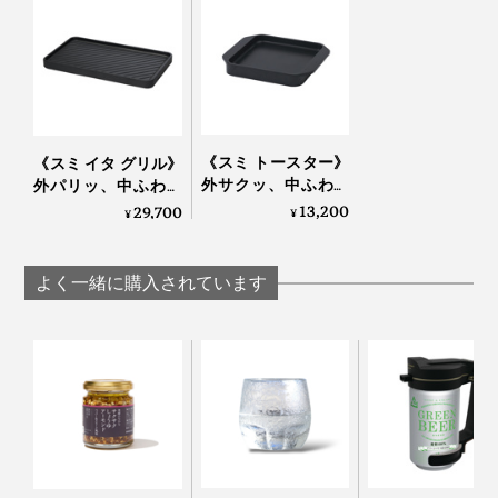
本品「スミ トースター L」のサイズは、大きめの山型食
パンが入るサイズ。角型の食パンがお好きなら「スミ
トースター」を、一度に２枚焼きたい場合や肉魚・野菜
《スミ トースター》
《スミ イタ グリル》
などいろんな用途で使いたい場合は「スミ イタグリ
外サクッ、中ふわっ
外パリッ、中ふわっ
ル」がおすすめです。
と焼きあがる、炭プ
と焼きあがる「炭プ
13,200
29,700
¥
¥
レートのトースター
レート」｜Sumi
｜Sumi
よく一緒に購入されています
いろんな食材を焼いて、そのまま食卓にも出しても手抜
き感なし。あれこれいろんなものを焼いては、「うんま
っ！」と歓声をあげて楽しんでます。