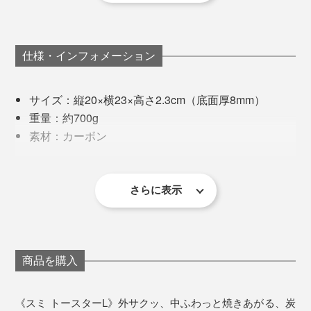
早速、バーベキュープレートを作って焼いてみたら、う
まっ！うますぎる！！ 社内のバーベキュー大会でも好
評となり、商品化スタート。
長持ちのコツは4つ。
仕様・インフォメーション
その後8年ほどの紆余曲折を経て、「スミ トースター」
がTVやSNSで取り上げられブレイク。カーボンの新し
1. 空焚きをしない（予熱は2分）
サイズ：縦20×横23×高さ2.3cm（底面厚8mm）
食卓にカセットコンロを出して、焼き鳥を焼きながら、
い可能性が広がっています。
2. 強火ではなく中火〜弱火で
重量：約700g
ちびちび飲るのもオツです。
3. シリコンなど柔らかい素材のトングなどを使う
素材：カーボン
町工場発・最先端調理器具『Sumi』で、“炭焼きのごち
4. 使用後は、冷めてから洗う
塗装：［内面］フッ素コーティング(PFOA・PFOSフ
そう”を毎日楽しんでください。
リー) ［底面・側面］耐熱コーティング
この4つさえクリアすれば、表面のコーティングにキズ
対応熱源：ガスコンロ、IH調理器、直火（炭火、オ
さらに表示
がつきにくく、長持ち。メーカーの担当者は、「スミ
電気トースターは場所をとるし、すぐに汚れて手入れも
ーブン、電子レンジは不可）
トースター」を週に2、3回、5年間使い続けているそう
面倒ですが、「スミ トースター」は手間も収納スペー
生産国：日本
ですが、今も焦げ付いたりしないそうです。
スもミニマムなのも高ポイント。
お手入れ：中性洗剤で手洗い（アルカリ性洗剤、漂
白剤、食洗機は不可）
商品を購入
一度に複数枚は焼けませんが、2枚目以降は予熱の必要
がないので、家族分を焼くのも意外に時間はかかりませ
《スミ トースターL》外サクッ、中ふわっと焼きあがる、炭
ん。