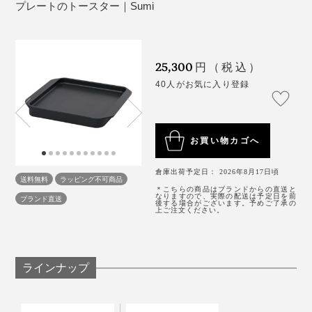
プレートのトースター｜Sumi
「スミ トースター」でていねいに焼くトーストは格
写真は「
スミ トースター
」
別。炭火を起こす手間なく、“キャンプ場の朝食”の感覚
25,300
厚みのあるものを焼く場合は、アルミホイルをふたがわ
円（税込）
を味わえます。
りに被せるという裏技も。火の通りが早まり、旨味がギ
40人がお気に入り登録
ュッと凝縮。表面をカリッとさせたい場合は、途中から
「スミ イタ グリル」も、これまた本当に便利。
アルミホイルを外せばOKです。
肉・魚・野菜、なんでもシンプルに焼くだけでごちそう
になるので、味付けに凝る必要がない。
お買い物カゴへ
倉庫出荷予定日： 2026年8月17日頃
「スミ トースター」より底面の厚みがあり、予熱にプ
送料無料
ラッピング不可商品
＊こちらの商品はブランドからの直送と
ラス1分かかるので、トーストメインなら「スミ トース
なりますので、実際の配送は予定日を前
ブランド直送
後する場合がございます。予めご了承の
上ご注文ください。
ター」の方をおすすめしますが、トースト以外のものを
焼くなら、断然「スミ イタ グリル」。
ラインナップ