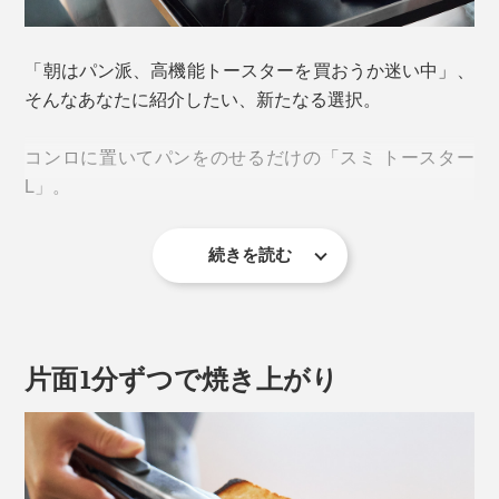
「朝はパン派、高機能トースターを買おうか迷い中」、
そんなあなたに紹介したい、新たなる選択。
コンロに置いてパンをのせるだけの「スミ トースター
L」。
続きを読む
フライパン感覚で手軽に焼けるのに、「え？いつものト
ーストとぜんぜん違う！」と、思わず感動するおいし
さ。
片面1分ずつで焼き上がり
秘密は、純度99.9％の「炭プレート（カーボングラファ
イト）」。
カーボングラファイトは、原料のコークスを約1000℃