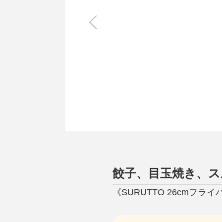
キッチン
すべて
調理家電
調理器具
食器
タオル・ふきん
キッチン雑貨
餃子、目玉焼き、ス
《SURUTTO 26cmフ