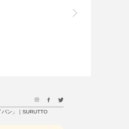
食料品
旅行・遊び
すべて
すべて
最後のひと口までキンキン
ドリンク
旅行
フード
アウトドア
旅行遊び／その他
パン」｜SURUTTO