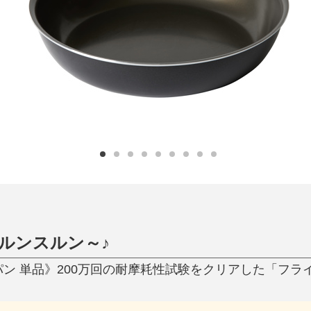
日用品
健康・美容
すべて
すべて
ひんやり今治タオル、生き返る〜
掃除・洗濯
肌・髪ケア
タオル
バスグッズ
スリッパ
ひんやりグッズ
防災用品
あったかグッズ
水筒
健康グッズ
日用品／その他
オーラルケア
ルンスルン～♪
ライパン 単品》200万回の耐摩耗性試験をクリアした「フライ