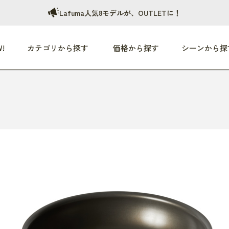
Lafuma人気8モデルが、OUTLETに！
!
カテゴリから探す
価格から探す
シーンから探
つめた〜い夏、どうぞ！
HEALTHY
家電
HOME
ファッション
- 3,000円
3,000円 - 5,000円
5,000円 - 10,000円
OP10
すべて
すべて
すべて
すべて
す
朝までぐっすり
リビング家電
居心地のいい空間
服
ひ
商品 (新着順)
本気で休む
キッチン家電
家事ルンルン
バッグ
ほ
覧
いつも清潔
美容・健康家電
食いしん坊クラブ
靴・靴下
や
じぶんメンテナンス
オーディオ家電
料理と団らん
レイングッズ
仕
め割引
おうちエクササイズ
ファッション／小物
レット
の他