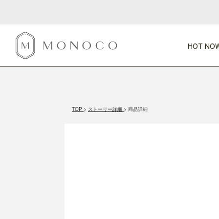
HOT NOW
新商品
CATEGORY
PRICE
SCENE
HOT NOW!
GIFTS
インテリア
1,000円未満
1,000円 
TOP
ストーリー詳細
商品詳細
今週のT
カテゴリから探す
価格から探す
シーンから探す
すべて
すべて
特別な贈りもの
家具
すべての
会話が弾む
収納
特集一
気のきく手土産
照明
毎日使ってね
インテリア雑貨
おまと
ベランダ・庭
アウト
インテリア／そ