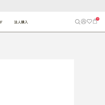
0
す
法人購入
WORK
ビジネス
ENJOY
寝具
10,000円 - 30,000円
30,000円以上
べて
すべて
すべて
すべて
らめきデスク
PC・スマホ関連
お出かけスパイス
敷き寝具
っと一息ふぅ
椅子・クッション
思い出トラベル
掛け寝具
っぱり清潔感
収納
外で過ごすって最高
パジャマ
事へGO
ビジネス／小物
好き・・にどっぷり
枕・小物