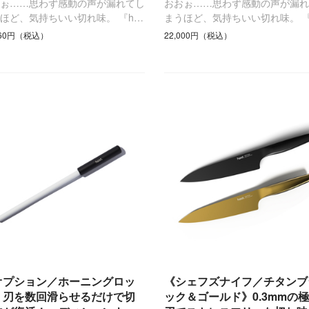
おぉ……思わず感動の声が漏れてし
おおぉ……思わず感動の声が漏れ
ほど、気持ちいい切れ味。 『h…
まうほど、気持ちいい切れ味。 『
960円（税込）
22,000円（税込）
オプション／ホーニングロッ
《シェフズナイフ／チタンブ
》刃を数回滑らせるだけで切
ック＆ゴールド》0.3mmの