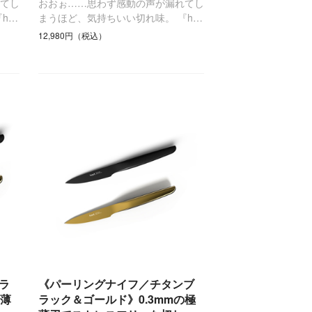
てし
おおぉ……思わず感動の声が漏れてし
h…
まうほど、気持ちいい切れ味。 『h…
12,980円（税込）
ラ
《パーリングナイフ／チタンブ
極薄
ラック＆ゴールド》0.3mmの極