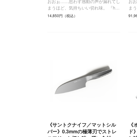
おおぉ……思わず感動の声が漏れてし
お
まうほど、気持ちいい切れ味。 『h…
まう
14,850円（税込）
91,
《サントクナイフ／マットシル
《
バー》0.3mmの極薄刃でストレ
ド