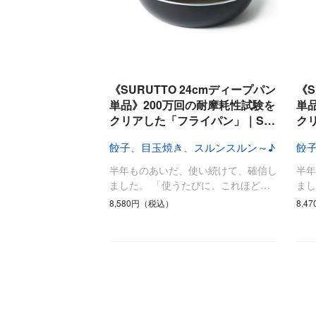
《SURUTTO 24cmディープパン
《S
単品》200万回の耐摩耗性試験を
単
クリアした「フライパン」｜S…
ク
餃子、目玉焼き、スルンスルン～♪
餃
半年ものあいだ、使い続けて、確信し
半
ました。 「使うたびに、これほど…
まし
8,580円（税込）
8,4