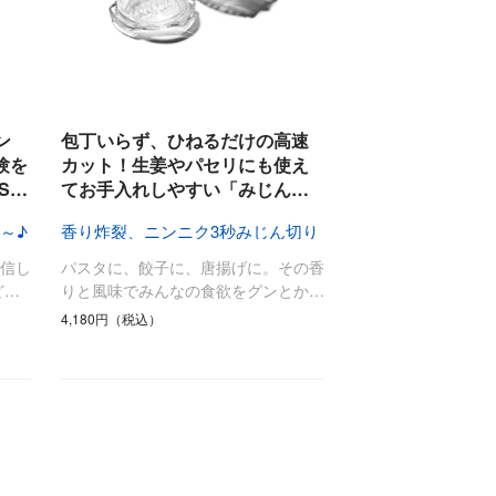
ン
包丁いらず、ひねるだけの高速
験を
カット！生姜やパセリにも使え
S…
てお手入れしやすい「みじん…
～♪
香り炸裂、ニンニク3秒みじん切り
信し
パスタに、餃子に、唐揚げに。その香
ど…
りと風味でみんなの食欲をグンとか…
4,180円（税込）