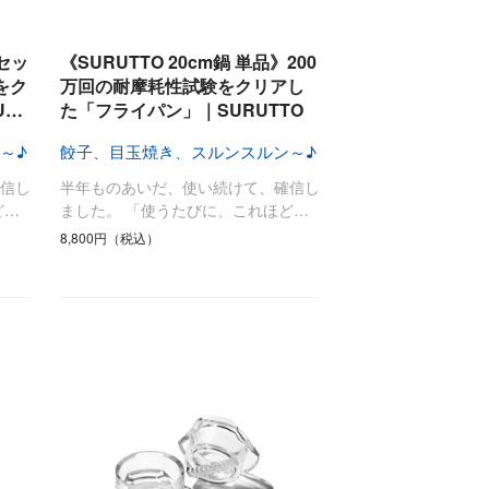
食料品
旅行・遊び
すべて
すべて
最後のひと口までキンキン
セッ
《SURUTTO 20cm鍋 単品》200
ドリンク
旅行
をク
万回の耐摩耗性試験をクリアし
U…
た「フライパン」｜SURUTTO
フード
アウトドア
旅行遊び／その他
～♪
餃子、目玉焼き、スルンスルン～♪
信し
半年ものあいだ、使い続けて、確信し
ど…
ました。 「使うたびに、これほど…
8,800円（税込）