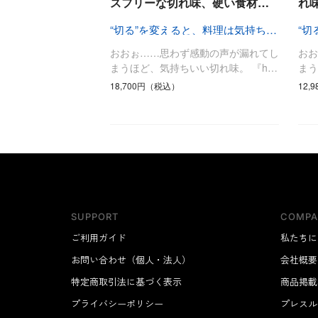
スフリーな切れ味、硬い食材…
れ
“切る”を変えると、料理は気持ちいい
おおぉ……思わず感動の声が漏れてし
お
まうほど、気持ちいい切れ味。 『h…
まう
18,700円（税込）
12,
SUPPORT
COMPA
ご利用ガイド
私たちに
お問い合わせ（個人・法人）
会社概要
特定商取引法に基づく表示
商品掲載
プライバシーポリシー
プレスル