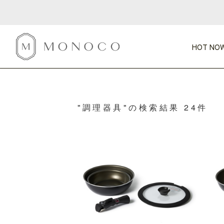
HOT NOW
新商品
CATEGORY
PRICE
SCENE
HOT NOW!
GIFTS
インテリア
"調理器具"の検索結果 24件
1,000円未満
1,000円 
今週のT
カテゴリから探す
価格から探す
シーンから探す
すべて
すべて
特別な贈りもの
家具
すべての
会話が弾む
収納
特集一
気のきく手土産
照明
毎日使ってね
インテリア雑貨
おまと
ベランダ・庭
アウト
インテリア／そ