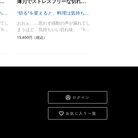
…
薄刃でストレスフリーな切れ…
“切る”を変えると、料理は気持ちいい
“切る”を変えると、料理は気持ちいい
てし
おおぉ……思わず感動の声が漏れてし
h…
まうほど、気持ちいい切れ味。 『h…
15,400円（税込）
ログイン
お気に入り一覧