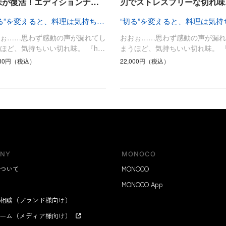
味が復活！エディションナ…
刃でストレスフリーな切れ味
“切る”を変えると、料理は気持ちいい
おぉ……思わず感動の声が漏れてし
おおぉ……思わず感動の声が漏れ
ほど、気持ちいい切れ味。 『h…
まうほど、気持ちいい切れ味。 『
980円（税込）
22,000円（税込）
NY
MONOCO
ついて
MONOCO
MONOCO App
相談（ブランド様向け）
ーム（メディア様向け）