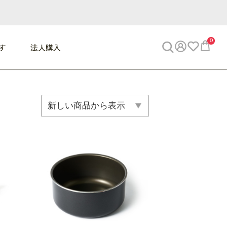
0
す
法人購入
WORK
ビジネス
ENJOY
寝具
10,000円 - 30,000円
30,000円以上
べて
すべて
すべて
すべて
らめきデスク
PC・スマホ関連
お出かけスパイス
敷き寝具
っと一息ふぅ
椅子・クッション
思い出トラベル
掛け寝具
っぱり清潔感
収納
外で過ごすって最高
パジャマ
事へGO
ビジネス／小物
好き・・にどっぷり
枕・小物