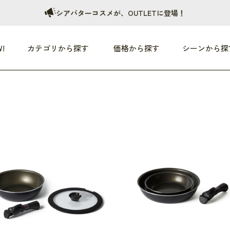
シアバターコスメが、OUTLETに登場！
!
カテゴリから探す
価格から探す
シーンから探
つめた〜い夏、どうぞ！
HEALTHY
家電
HOME
ファッション
- 3,000円
3,000円 - 5,000円
5,000円 - 10,000円
OP10
すべて
すべて
すべて
すべて
す
朝までぐっすり
リビング家電
居心地のいい空間
服
ひ
商品 (新着順)
本気で休む
キッチン家電
家事ルンルン
バッグ
ほ
覧
いつも清潔
美容・健康家電
食いしん坊クラブ
靴・靴下
や
じぶんメンテナンス
オーディオ家電
料理と団らん
レイングッズ
仕
め割引
おうちエクササイズ
ファッション／小物
レット
の他