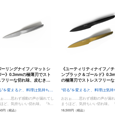
パーリングナイフ／マットシ
《ユーティリティナイフ／チ
バー》0.3mmの極薄刃でスト
ンブラック＆ゴールド》0.3
スフリーな切れ味、皮むき…
の極薄刃でストレスフリーな
“切る”を変えると、料理は気持ちいい
おぉ……思わず感動の声が漏れてし
おおぉ……思わず感動の声が漏れ
ほど、気持ちいい切れ味。 『h…
まうほど、気持ちいい切れ味。 『
750円（税込）
16,500円（税込）