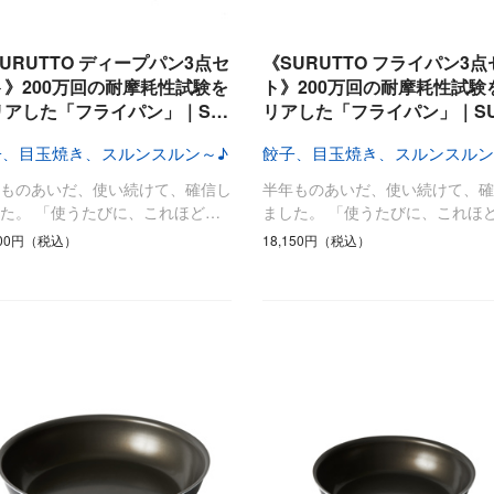
日用品
健康・美容
すべて
すべて
ひんやり今治タオル、生き返る〜
URUTTO ディープパン3点セ
《SURUTTO フライパン3点
掃除・洗濯
肌・髪ケア
ト》200万回の耐摩耗性試験を
ト》200万回の耐摩耗性試験
リアした「フライパン」｜S…
リアした「フライパン」｜S
タオル
バスグッズ
スリッパ
ひんやりグッズ
子、目玉焼き、スルンスルン～♪
餃子、目玉焼き、スルンスルン
防災用品
あったかグッズ
年ものあいだ、使い続けて、確信し
半年ものあいだ、使い続けて、確
水筒
健康グッズ
た。 「使うたびに、これほど…
ました。 「使うたびに、これほ
日用品／その他
オーラルケア
200円（税込）
18,150円（税込）