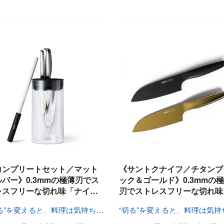
コンプリートセット／マット
《サントクナイフ／チタンブ
ルバー》0.3mmの極薄刃でス
ック＆ゴールド》0.3mmの
レスフリーな切れ味「ナイ…
刃でストレスフリーな切れ味
“切る”を変えると、料理は気持ちいい