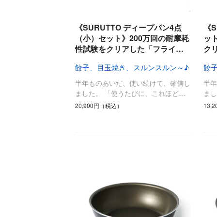
キッチン
すべて
《SURUTTO ディープパン4点
《S
調理家電
（小）セット》200万回の耐摩耗
ッ
性試験をクリアした「フライ…
ク
調理器具
食器
餃子、目玉焼き、スルンスルン～♪
餃
タオル・ふきん
半年ものあいだ、使い続けて、確信し
半
キッチン雑貨
ました。 「使うたびに、これほど…
まし
20,900円（税込）
13,