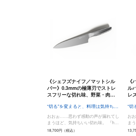
《シェフズナイフ／マットシル
《
バー》0.3mmの極薄刃でストレ
ル
スフリーな切れ味、野菜・肉…
レ
“切る”を変えると、料理は気持ちいい
おおぉ……思わず感動の声が漏れてし
お
まうほど、気持ちいい切れ味。 『h…
まう
18,700円（税込）
13,