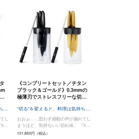
タ
《コンプリートセット／チタン
mm
ブラック＆ゴールド》0.3mmの
…
極薄刃でストレスフリーな切…
“切る”を変えると、料理は気持ちいい
“切る”を変えると、料理は気持ちいい
てし
おおぉ……思わず感動の声が漏れてし
h…
まうほど、気持ちいい切れ味。 『h…
101,860円（税込）