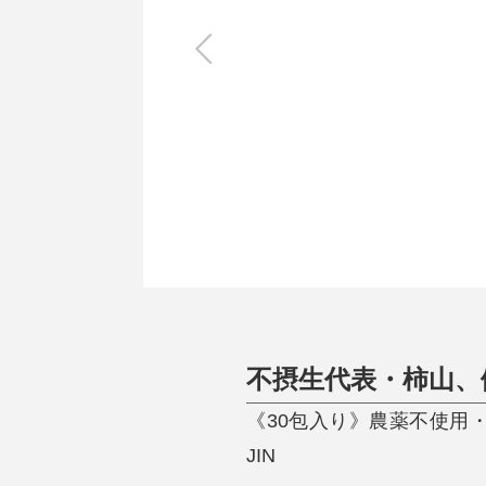
キッチン
すべて
調理家電
調理器具
食器
タオル・ふきん
キッチン雑貨
不摂生代表・柿山、
《30包入り》農薬不使用
JIN