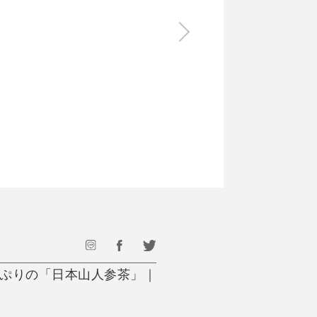
食料品
旅行・遊び
すべて
すべて
最後のひと口までキンキン
ドリンク
旅行
フード
アウトドア
旅行遊び／その他
っぷりの「日本山人参茶」｜