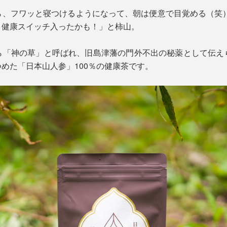
ら、フワッと寝つけるようになって、朝は便意で目覚める（笑）
。健康スイッチ入ったかも！」と柿山。
ら「神の草」と呼ばれ、旧島津藩の門外不出の秘薬として伝え
めた「日本山人参」100％の健康茶です。