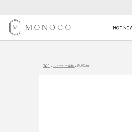
HOT NOW
新商品
CATEGORY
PRICE
SCENE
HOT NOW!
GIFTS
インテリア
1,000円未満
1,000円 
TOP
ストーリー詳細
商品詳細
今週のT
カテゴリから探す
価格から探す
シーンから探す
すべて
すべて
特別な贈りもの
家具
すべての
会話が弾む
収納
特集一
気のきく手土産
照明
毎日使ってね
インテリア雑貨
おまと
ベランダ・庭
アウト
インテリア／そ