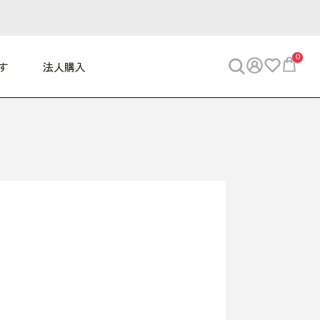
0
す
法人購入
WORK
ビジネス
ENJOY
寝具
10,000円 - 30,000円
30,000円以上
べて
すべて
すべて
すべて
らめきデスク
PC・スマホ関連
お出かけスパイス
敷き寝具
っと一息ふぅ
椅子・クッション
思い出トラベル
掛け寝具
っぱり清潔感
収納
外で過ごすって最高
パジャマ
事へGO
ビジネス／小物
好き・・にどっぷり
枕・小物