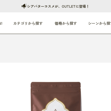
シアバターコスメが、OUTLETに登場！
!
カテゴリから探す
価格から探す
シーンから探
つめた〜い夏、どうぞ！
HEALTHY
家電
HOME
ファッション
- 3,000円
3,000円 - 5,000円
5,000円 - 10,000円
OP10
すべて
すべて
すべて
すべて
す
朝までぐっすり
リビング家電
居心地のいい空間
服
ひ
商品 (新着順)
本気で休む
キッチン家電
家事ルンルン
バッグ
ほ
覧
いつも清潔
美容・健康家電
食いしん坊クラブ
靴・靴下
や
じぶんメンテナンス
オーディオ家電
料理と団らん
レイングッズ
仕
め割引
おうちエクササイズ
ファッション／小物
レット
の他