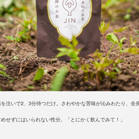
を注いで2、3分待つだけ。さわやかな苦味が沁みわたり、全
すめせずにはいられない性分。「とにかく飲んでみて！」