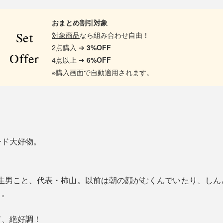
おまとめ割引対象
Set
対象商品
なら組み合わせ自由！
2点購入 ➔
3%OFF
Offer
4点以上 ➔
6%OFF
※購入画面で自動適用されます。
ード大好物。
。
１不摂生男こと、代表・柿山。以前は朝の顔がむくんでいたり、し
う。
て、絶好調！