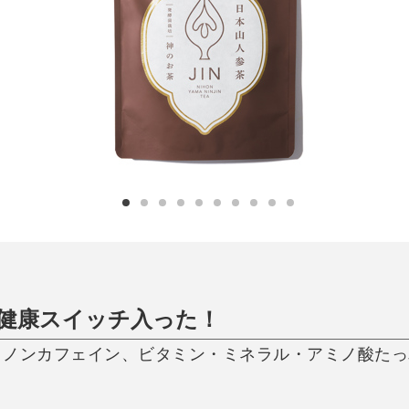
日用品
健康・美容
すべて
すべて
ひんやり今治タオル、生き返る〜
掃除・洗濯
肌・髪ケア
タオル
バスグッズ
スリッパ
ひんやりグッズ
防災用品
あったかグッズ
水筒
健康グッズ
日用品／その他
オーラルケア
健康スイッチ入った！
・ノンカフェイン、ビタミン・ミネラル・アミノ酸た