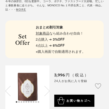
今年の休肝日、0日を更新中。 コーラ、ポテチ、ファストフード大好物。 忙しい
と暴飲暴食に走りがち。 そんな、MONOCO No.１不摂生男こと、代表・柿山。
以・・・
MORE
おまとめ割引対象
対象商品
なら組み合わせ自由！
Set
2点購入 ➔
3%OFF
Offer
4点以上 ➔
6%OFF
※購入画面で自動適用されます。
3,996
円（税込）
24人がお気に入り登録
お買い物カゴへ