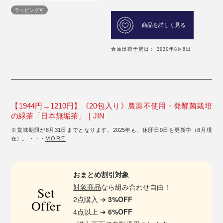
ラッピング可
商品を詳しく見る
倉庫出荷予定日： 2026年8月8日
【1944円→1210円】《20包入り》農薬不使用・発酵菌栽培
の緑茶「日本無垢茶」｜JIN
※賞味期限が8月31日までとなります。2025年も、休肝日0日を更新中（8月現
在）。 ・・・
MORE
おまとめ割引対象
対象商品
なら組み合わせ自由！
Set
2点購入 ➔
3%OFF
Offer
4点以上 ➔
6%OFF