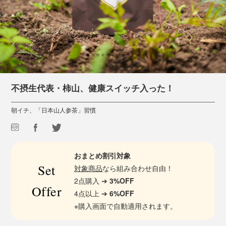
不摂生代表・柿山、健康スイッチ入った！
朝イチ、「日本山人参茶」習慣
おまとめ割引対象
Set
対象商品
なら組み合わせ自由！
2点購入 ➔
3%OFF
Offer
4点以上 ➔
6%OFF
※購入画面で自動適用されます。