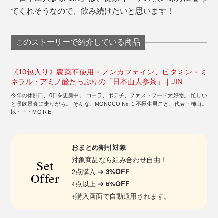
てくれそうなので、飲み続けたいと思います！
このストーリーで紹介している商品
《10包入り》農薬不使用・ノンカフェイン、ビタミン・ミ
ネラル・アミノ酸たっぷりの「日本山人参茶」｜JIN
今年の休肝日、0日を更新中。 コーラ、ポテチ、ファストフード大好物。 忙しい
と暴飲暴食に走りがち。 そんな、MONOCO No.１不摂生男こと、代表・柿山。
以・・・
MORE
おまとめ割引対象
対象商品
なら組み合わせ自由！
Set
2点購入 ➔
3%OFF
Offer
4点以上 ➔
6%OFF
※購入画面で自動適用されます。