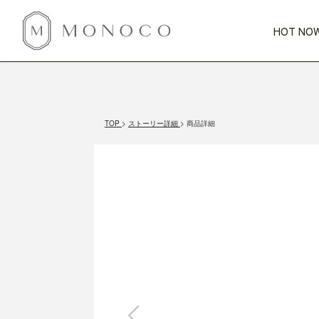
HOT NOW
新商品
CATEGORY
PRICE
SCENE
HOT NOW!
GIFTS
インテリア
1,000円未満
1,000円 
TOP
ストーリー詳細
商品詳細
今週のT
カテゴリから探す
価格から探す
シーンから探す
すべて
すべて
特別な贈りもの
家具
すべての
会話が弾む
収納
特集一
気のきく手土産
照明
毎日使ってね
インテリア雑貨
おまと
ベランダ・庭
アウト
インテリア／そ
キッチン
すべて