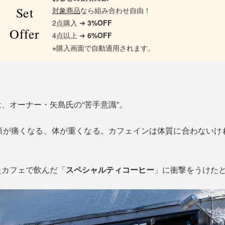
Set
対象商品
なら組み合わせ自由！
2点購入 ➔
3%OFF
Offer
4点以上 ➔
6%OFF
※購入画面で自動適用されます。
、オーナー・矢島氏の“苦手意識”。
頭が痛くなる、体が重くなる。カフェインは体質に合わないけ
たカフェで飲んだ「
スペシャルティコーヒー
」に衝撃をうけた