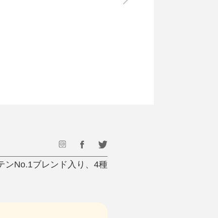
最後のひと口までキンキン
ドリンク
旅行
フード
アウトドア
旅行遊び／その他
ンNo.1ブレンド入り、4種