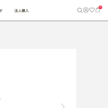
0
す
法人購入
WORK
ビジネス
ENJOY
寝具
10,000円 - 30,000円
30,000円以上
べて
すべて
すべて
すべて
らめきデスク
PC・スマホ関連
お出かけスパイス
敷き寝具
っと一息ふぅ
椅子・クッション
思い出トラベル
掛け寝具
っぱり清潔感
収納
外で過ごすって最高
パジャマ
事へGO
ビジネス／小物
好き・・にどっぷり
枕・小物
食料品
旅行・遊び
すべて
すべて