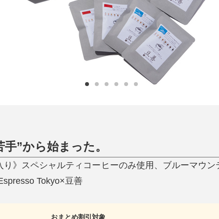
ひんやり今治タオル、生き返る〜
掃除・洗濯
肌・髪ケア
タオル
バスグッズ
スリッパ
ひんやりグッズ
防災用品
あったかグッズ
水筒
健康グッズ
日用品／その他
オーラルケア
苦手”から始まった。
入り》スペシャルティコーヒーのみ使用、ブルーマウンテ
esso Tokyo×豆善
おまとめ割引対象