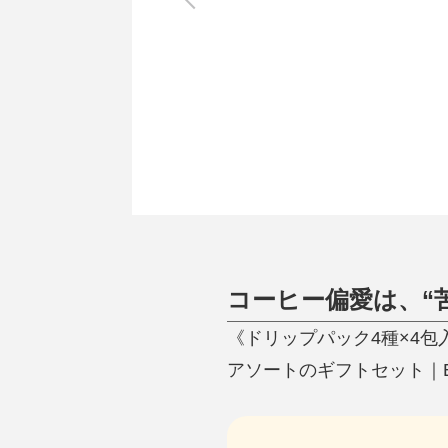
調理家電
調理器具
食器
タオル・ふきん
キッチン雑貨
コーヒー偏愛は、“
《ドリップパック4種×4包
アソートのギフトセット｜Espr