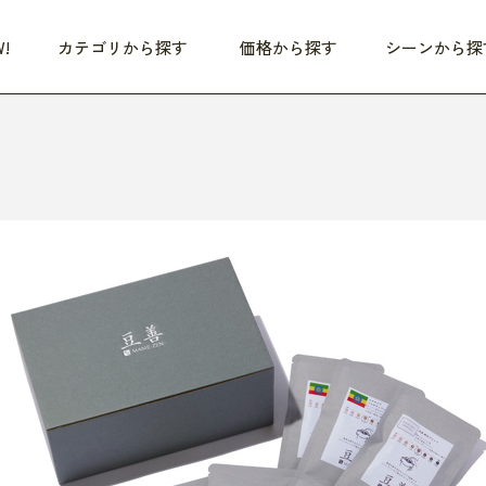
!
カテゴリから探す
価格から探す
シーンから探
つめた〜い夏、どうぞ！
HEALTHY
家電
HOME
ファッション
- 3,000円
3,000円 - 5,000円
5,000円 - 10,000円
OP10
すべて
すべて
すべて
すべて
す
朝までぐっすり
リビング家電
居心地のいい空間
服
ひ
商品 (新着順)
本気で休む
キッチン家電
家事ルンルン
バッグ
ほ
覧
いつも清潔
美容・健康家電
食いしん坊クラブ
靴・靴下
や
じぶんメンテナンス
オーディオ家電
料理と団らん
レイングッズ
仕
め割引
おうちエクササイズ
ファッション／小物
レット
の他
日用品
健康・美容
すべて
すべて