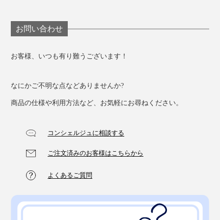
焙じ茶
煎茶などを焙煎して、香ばしい香りを引き出したもの。
お問い合わせ
高温で焙じる過程でカフェインが減少し、苦味や渋みも
抑えられ、さっぱりとした味わいが特徴です。
お客様、いつも有り難うございます！
香ばしさが引き立つよう、「焙じ茶そば」には粉末にし
なにかご不明な点などありませんか?
た焙じ茶が混ぜ込まれています。
商品の仕様や利用方法など、お気軽にお尋ねください。
コンシェルジュに相談する
ご注文済みのお客様はこちらから
よくあるご質問