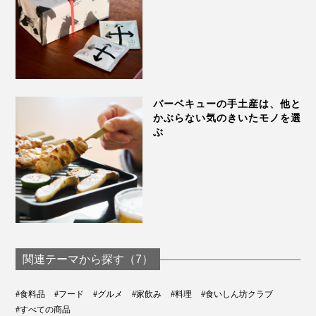
バーベキューの手土産は、他と
かぶらない気のきいたモノを選
ぶ
関連テーマから探す（7）
#食料品
#フード
#グルメ
#家飲み
#料理
#食いしん坊クラブ
#すべての商品