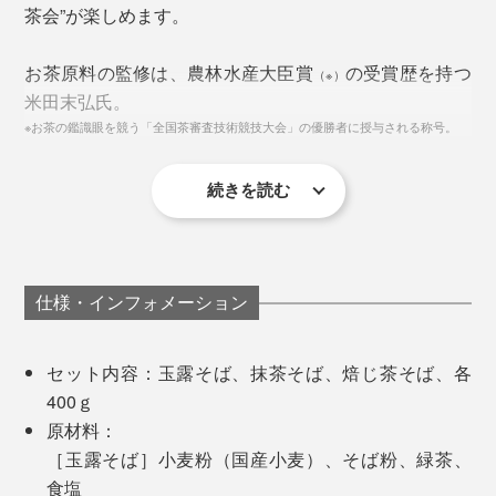
茶会”が楽しめます。
お茶原料の監修は、農林水産大臣賞
の受賞歴を持つ
（※）
米田末弘氏。
※お茶の鑑識眼を競う「全国茶審査技術競技大会」の優勝者に授与される称号。
続きを読む
仕様・インフォメーション
セット内容：玉露そば、抹茶そば、焙じ茶そば、各
400ｇ
原材料：
［玉露そば］小麦粉（国産小麦）、そば粉、緑茶、
食塩