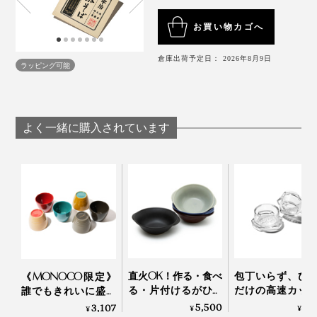
お買い物カゴへ
倉庫出荷予定日： 2026年8月9日
ラッピング可能
玉露
よく一緒に購入されています
栽培時に、茶樹に覆いを掛け日光を遮る「被覆（ひふ
く）」を、20日間以上行って育てられ、収穫後「蒸し
て」「揉んで」作るお茶のこと。
「被覆」することにより渋味成分が少なく、甘みとコク
のある味わいが特徴。香りも豊かです。
「玉露そば」には、茶葉を形が残る程度の細かさにして
直火OK！作る・食べ
包丁いらず、ひ
《MONOCO限定》
混ぜ、玉露の風味を生かしています。
る・片付けるがひと
だけの高速カッ
誰でもきれいに盛り
つで完結する「器 兼
生姜やパセリに
付けができる、漆の
5,500
4,
3,107
¥
¥
¥