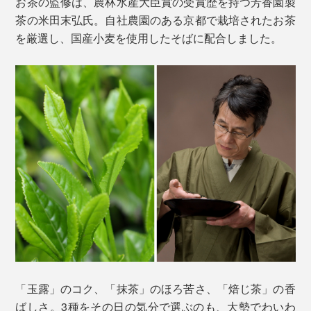
お茶の監修は、農林水産大臣賞の受賞歴を持つ芳香園製
茶の米田末弘氏。自社農園のある京都で栽培されたお茶
を厳選し、国産小麦を使用したそばに配合しました。
「玉露」のコク、「抹茶」のほろ苦さ、「焙じ茶」の香
ばしさ。3種をその日の気分で選ぶのも、大勢でわいわ