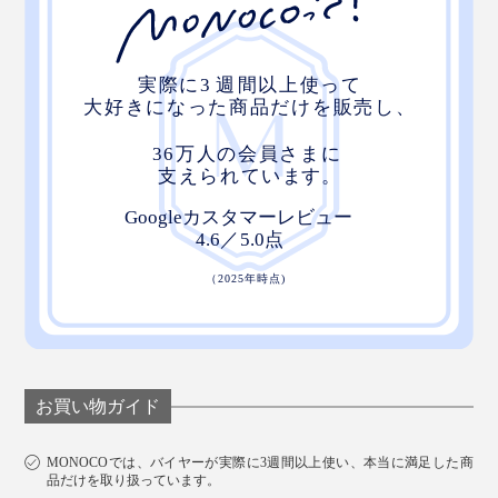
いずれもゆで時間は5分。まずはそのまま、つゆにつけ
お買い物ガイド
ずに味わってみてください。芳醇なお茶の香りに包まれ
ます。
MONOCOでは、バイヤーが実際に3週間以上使い、本当に満足した商
品だけを取り扱っています。