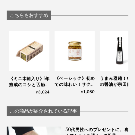
用 鍋」｜KOKURYU
えてお手入れし
あたたかい色彩。
い「みじん切り
225年続く越前漆器
ル」｜Garlic Twist 
の老舗がつくる「色
こちらもおすすめ
漆のそば猪口」｜ 漆
琳堂×MONOCO
《ベーシック》初め
うまみ凝縮！い
《ミニ木箱入り》1年
ての味わい！サクサ
の醤油が宗田節
熟成のコシと舌触り
クのアーモンド粒と
きだす、つぎ足
「揖保乃糸 ひね特
1,080
3,024
¥
¥
¥
風味豊かなもろみ入
使える「だし醤
級」｜揖保乃糸
りしょうゆが、料理
｜SHIMAN
をグンとおいしくす
DOMEKI COMPA
この商品が紹介されている記事
る「食べる調味料」
｜サクサクしょうゆ
アーモンド
50代男性へのプレゼントに、喜