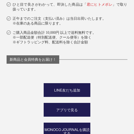
ひと目で良さがわかって、即決した商品は「
君にヒトメボレ
」で取り
扱っています。
正午までのご注文（支払い済み）は当日出荷いたします。
※在庫のある商品に限ります。
ご購入商品金額合計 10,000円 以上で送料無料です。
※一部配送便（特別配送便、クール便等）を除く
※ギフトラッピング料、配送料を除く合計金額
新商品と会員特典をお届け！
写真左から「玉露そば」「抹茶そば」「焙じ茶そば」
ゆで汁もお茶の風味。捨てずに、そば湯として楽しんで
LINE友だち追加
くださいね。
アプリで見る
パッケージは、木箱の中に茶筒をイメージした紙筒が並
ぶ、こだわりのデザイン。お茶の風味を長くキープする
ため、そばはアルミ袋に200gずつ包装されています。
MONOCO JOURNALを購読
する