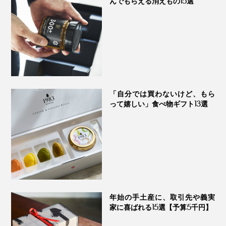
んでもらえる消えもの15選
抹茶
玉露と同じく「被覆」を行った茶葉を、「蒸して」「揉
「自分では買わないけど、もら
まずに乾燥させ」、粉末状にしたもの。上級品になるほ
って嬉しい」食べ物ギフト13選
ど香りがよく、味はまろやか、色も鮮やかに。
本品「抹茶そば」も美しい緑色ですが、着色料は一切使
われていません。
年始の手土産に、取引先や義実
家に喜ばれる15選【予算5千円】