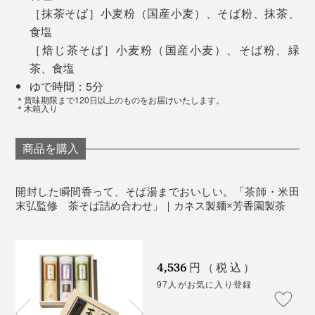
［抹茶そば］小麦粉（国産小麦）、そば粉、抹茶、
食塩
［焙じ茶そば］小麦粉（国産小麦）、そば粉、緑
茶、食塩
ゆで時間：5分
＊賞味期限まで120日以上のものをお届けいたします。
＊木箱入り
京都に自社の茶畑を持つ「芳香園製茶」でお茶の生産・
商品を購入
加工に携わる茶師の米田氏が、製麺会社とコラボ。茶そ
ばのための茶原料を厳選しています。
開封した瞬間香って、そば湯までおいしい。「茶師・米田
末弘監修 茶そば詰め合わせ」｜カネス製麺×芳香園製茶
4,536
円（税込）
97人がお気に入り登録