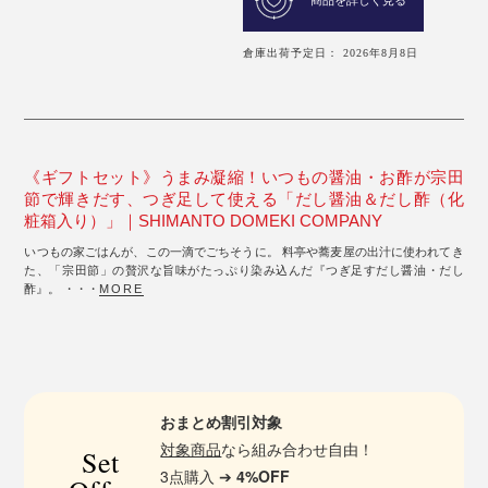
倉庫出荷予定日： 2026年8月8日
《ギフトセット》うまみ凝縮！いつもの醤油・お酢が宗田
節で輝きだす、つぎ足して使える「だし醤油＆だし酢（化
粧箱入り）」｜SHIMANTO DOMEKI COMPANY
いつもの家ごはんが、この一滴でごちそうに。 料亭や蕎麦屋の出汁に使われてき
た、「宗田節」の贅沢な旨味がたっぷり染み込んだ『つぎ足すだし醤油・だし
酢』。 ・・・
MORE
おまとめ割引対象
対象商品
なら組み合わせ自由！
Set
3点購入 ➔
4%OFF