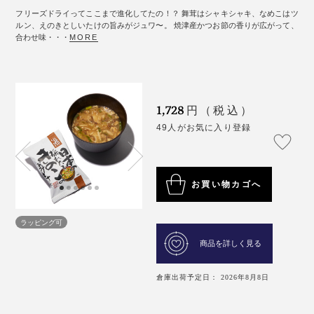
フリーズドライってここまで進化してたの！？ 舞茸はシャキシャキ、なめこはツ
ルン、えのきとしいたけの旨みがジュワ〜。 焼津産かつお節の香りが広がって、
合わせ味・・・
MORE
1,728
円（税込）
49人がお気に入り登録
お買い物カゴへ
ラッピング可
商品を詳しく見る
倉庫出荷予定日： 2026年8月8日