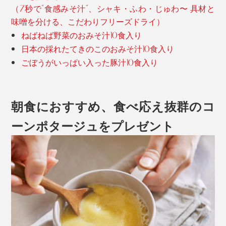
（7秒で“食感みそ汁“、シャキ・ふわ・じゅわ〜 具材と
味噌を分ける、こだわりフリーズドライ）
ねばねば野菜のおみそ汁10食入り
日本の採れたてきのこのおみそ汁10食入り
ごぼうがいっぱい入った豚汁10食入り
朝食におすすめ、食べ応え抜群のコ
ーンポタージュをプレゼント