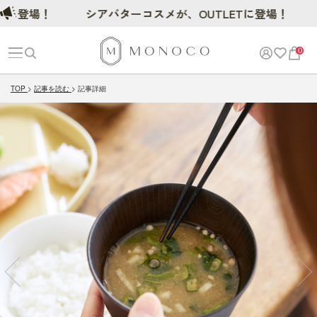
場！
シアバターコスメが、OUTLETに登場！
0
TOP
記事を読む
記事詳細