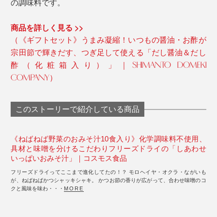
の調味料です。
商品を詳しく見る >>
（《ギフトセット》うまみ凝縮！いつもの醤油・お酢が
宗田節で輝きだす、つぎ足して使える「だし醤油＆だし
酢（化粧箱入り）」｜SHIMANTO DOMEKI
COMPANY）
このストーリーで紹介している商品
《ねばねば野菜のおみそ汁10食入り》化学調味料不使用、
具材と味噌を分けるこだわりフリーズドライの「しあわせ
いっぱいおみそ汁」｜コスモス食品
フリーズドライってここまで進化してたの！？ モロヘイヤ・オクラ・ながいも
が、ねばねばかつシャッキシャキ。 かつお節の香りが広がって、合わせ味噌のコ
クと風味を味わ・・・
MORE