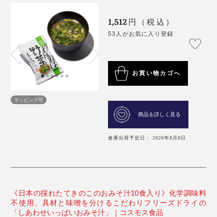
1,512
円（税込）
53人がお気に入り登録
お買い物カゴへ
ラッピング可
商品を詳しく見る
倉庫出荷予定日： 2026年8月8日
《日本の採れたてきのこのおみそ汁10食入り》化学調味料
不使用、具材と味噌を分けるこだわりフリーズドライの
「しあわせいっぱいおみそ汁」｜コスモス食品