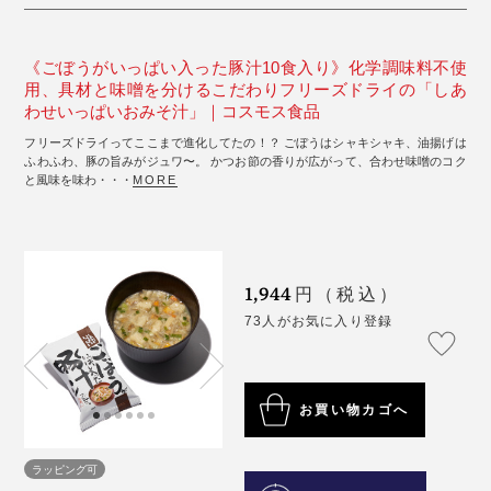
《ごぼうがいっぱい入った豚汁10食入り》化学調味料不使
用、具材と味噌を分けるこだわりフリーズドライの「しあ
わせいっぱいおみそ汁」｜コスモス食品
フリーズドライってここまで進化してたの！？ ごぼうはシャキシャキ、油揚げは
ふわふわ、豚の旨みがジュワ〜。 かつお節の香りが広がって、合わせ味噌のコク
と風味を味わ・・・
MORE
1,944
円（税込）
73人がお気に入り登録
お買い物カゴへ
ラッピング可