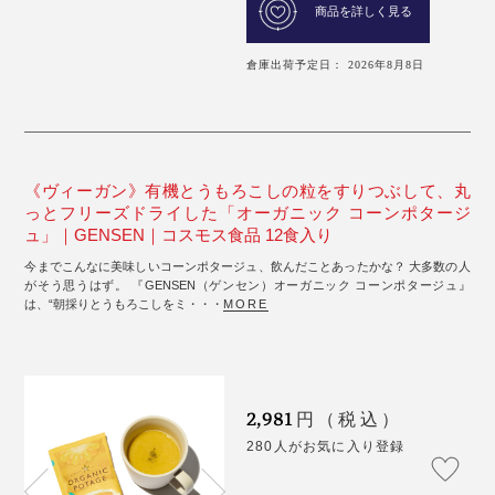
商品を詳しく見る
倉庫出荷予定日： 2026年8月8日
《ヴィーガン》有機とうもろこしの粒をすりつぶして、丸
っとフリーズドライした「オーガニック コーンポタージ
ュ」｜GENSEN｜コスモス食品 12食入り
今までこんなに美味しいコーンポタージュ、飲んだことあったかな？ 大多数の人
がそう思うはず。 『GENSEN（ゲンセン）オーガニック コーンポタージュ』
は、“朝採りとうもろこしをミ・・・
MORE
2,981
円（税込）
280人がお気に入り登録