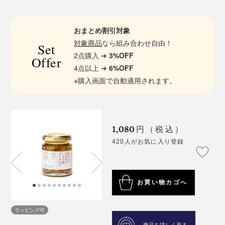
おまとめ割引対象
対象商品
なら組み合わせ自由！
Set
2点購入 ➔
3%OFF
Offer
4点以上 ➔
6%OFF
※購入画面で自動適用されます。
1,080
円（税込）
420人がお気に入り登録
お買い物カゴへ
ラッピング可
商品を詳しく見る