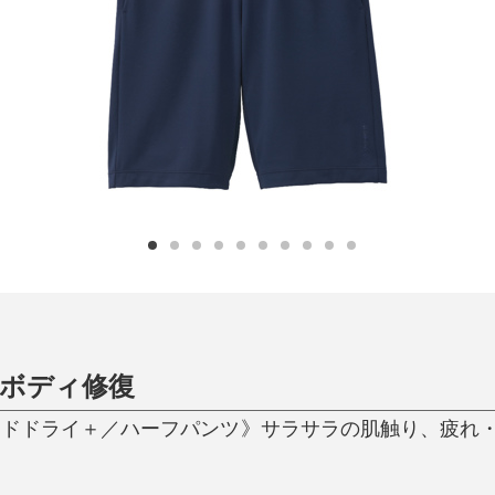
日用品
健康・美容
すべて
すべて
ひんやり今治タオル、生き返る〜
掃除・洗濯
肌・髪ケア
タオル
バスグッズ
スリッパ
ひんやりグッズ
防災用品
あったかグッズ
水筒
健康グッズ
日用品／その他
オーラルケア
ボディ修復
ードドライ＋／ハーフパンツ》サラサラの肌触り、疲れ