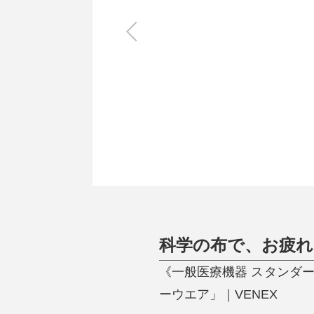
キッチン
すべて
調理家電
調理器具
食器
タオル・ふきん
キッチン雑貨
科学の布で、お疲れ
《一般医療機器 スタンダ
ーウエア」｜VENEX