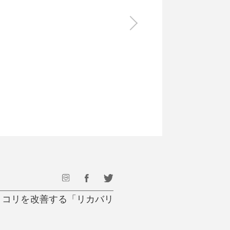
食料品
旅行・遊び
すべて
すべて
最後のひと口までキンキン
ドリンク
旅行
フード
アウトドア
旅行遊び／その他
・コリを改善する「リカバリ