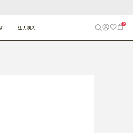
0
す
法人購入
WORK
ビジネス
ENJOY
寝具
10,000円 - 30,000円
30,000円以上
べて
すべて
すべて
すべて
らめきデスク
PC・スマホ関連
お出かけスパイス
敷き寝具
っと一息ふぅ
椅子・クッション
思い出トラベル
掛け寝具
っぱり清潔感
収納
外で過ごすって最高
パジャマ
事へGO
ビジネス／小物
好き・・にどっぷり
枕・小物