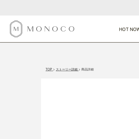
HOT NOW
新商品
CATEGORY
PRICE
SCENE
HOT NOW!
GIFTS
インテリア
1,000円未満
1,000円 
TOP
ストーリー詳細
商品詳細
今週のT
カテゴリから探す
価格から探す
シーンから探す
すべて
すべて
特別な贈りもの
家具
すべての
会話が弾む
収納
特集一
気のきく手土産
照明
毎日使ってね
インテリア雑貨
おまと
ベランダ・庭
アウト
インテリア／そ