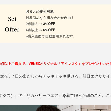
おまとめ割引対象
Set
対象商品
なら組み合わせ自由！
2点購入 ➔
3%OFF
Offer
4点以上 ➔
6%OFF
※購入画面で自動適用されます。
2点以上ご購入で、VENEXオリジナル「アイマスク」をプレゼントいた
覚めて、1日の出だしからチャキチャキ動ける。前日エクササイ
べネクス）』の「リカバリーウエア」を着て眠った朝のこと。