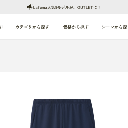
Lafuma人気8モデルが、OUTLETに！
!
カテゴリから探す
価格から探す
シーンから探
つめた〜い夏、どうぞ！
HEALTHY
家電
HOME
ファッション
- 3,000円
3,000円 - 5,000円
5,000円 - 10,000円
OP10
すべて
すべて
すべて
すべて
す
朝までぐっすり
リビング家電
居心地のいい空間
服
ひ
商品 (新着順)
本気で休む
キッチン家電
家事ルンルン
バッグ
ほ
覧
いつも清潔
美容・健康家電
食いしん坊クラブ
靴・靴下
や
じぶんメンテナンス
オーディオ家電
料理と団らん
レイングッズ
仕
め割引
おうちエクササイズ
ファッション／小物
レット
の他