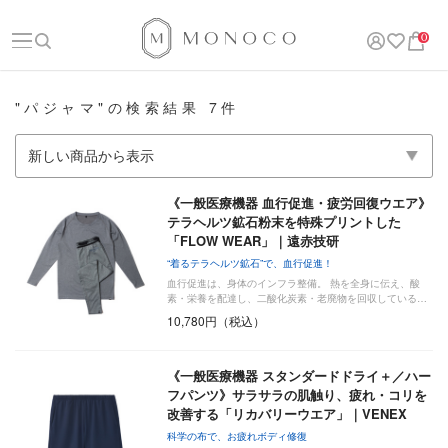
0
"パジャマ"の検索結果 7件
《一般医療機器 血行促進・疲労回復ウエア》
テラヘルツ鉱石粉末を特殊プリントした
「FLOW WEAR」｜遠赤技研
“着るテラヘルツ鉱石”で、血行促進！
血行促進は、身体のインフラ整備。 熱を全身に伝え、酸
素・栄養を配達し、二酸化炭素・老廃物を回収している…
10,780円（税込）
《一般医療機器 スタンダードドライ＋／ハー
フパンツ》サラサラの肌触り、疲れ・コリを
改善する「リカバリーウエア」｜VENEX
科学の布で、お疲れボディ修復