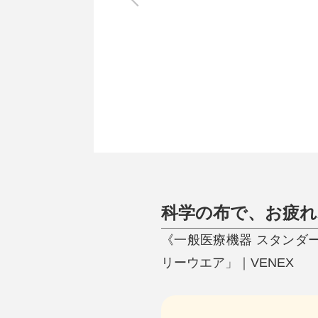
調理家電
調理器具
食器
タオル・ふきん
キッチン雑貨
科学の布で、お疲れ
《一般医療機器 スタンダ
リーウエア」｜VENEX