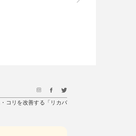
最後のひと口までキンキン
ドリンク
旅行
フード
アウトドア
旅行遊び／その他
れ・コリを改善する「リカバ