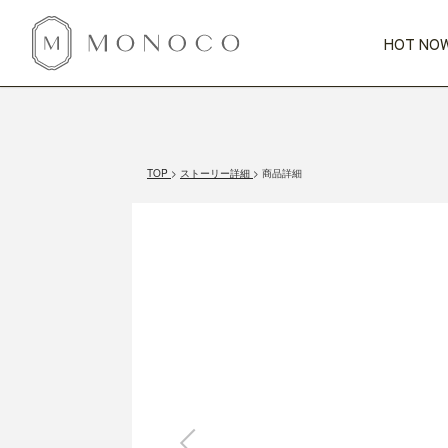
HOT NOW
新商品
CATEGORY
PRICE
SCENE
HOT NOW!
GIFTS
インテリア
1,000円未満
1,000円 
TOP
ストーリー詳細
商品詳細
今週のT
カテゴリから探す
価格から探す
シーンから探す
すべて
すべて
特別な贈りもの
家具
すべての
会話が弾む
収納
特集一
気のきく手土産
照明
毎日使ってね
インテリア雑貨
おまと
ベランダ・庭
アウト
インテリア／そ
キッチン
すべて