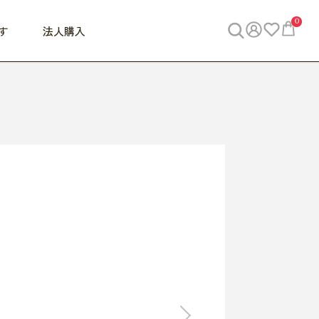
0
す
法人購入
WORK
ビジネス
ENJOY
寝具
10,000円 - 30,000円
30,000円以上
べて
すべて
すべて
すべて
らめきデスク
PC・スマホ関連
お出かけスパイス
敷き寝具
っと一息ふぅ
椅子・クッション
思い出トラベル
掛け寝具
っぱり清潔感
収納
外で過ごすって最高
パジャマ
事へGO
ビジネス／小物
好き・・にどっぷり
枕・小物
食料品
旅行・遊び
すべて
すべて