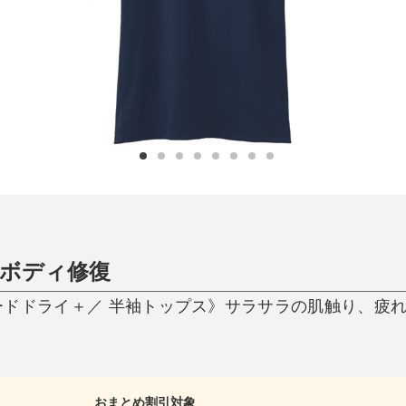
ひんやり今治タオル、生き返る〜
掃除・洗濯
肌・髪ケア
タオル
バスグッズ
スリッパ
ひんやりグッズ
防災用品
あったかグッズ
水筒
健康グッズ
日用品／その他
オーラルケア
ボディ修復
ードドライ＋／ 半袖トップス》サラサラの肌触り、疲
おまとめ割引対象