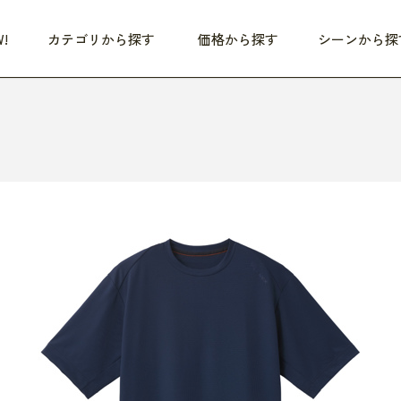
!
カテゴリから探す
価格から探す
シーンから探
つめた〜い夏、どうぞ！
HEALTHY
家電
HOME
ファッション
- 3,000円
3,000円 - 5,000円
5,000円 - 10,000円
OP10
すべて
すべて
すべて
すべて
す
朝までぐっすり
リビング家電
居心地のいい空間
服
ひ
商品 (新着順)
本気で休む
キッチン家電
家事ルンルン
バッグ
ほ
覧
いつも清潔
美容・健康家電
食いしん坊クラブ
靴・靴下
や
じぶんメンテナンス
オーディオ家電
料理と団らん
レイングッズ
仕
め割引
おうちエクササイズ
ファッション／小物
レット
の他
日用品
健康・美容
すべて
すべて