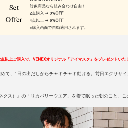
Set
対象商品
なら組み合わせ自由！
2点購入 ➔
3%OFF
Offer
4点以上 ➔
6%OFF
※購入画面で自動適用されます。
2点以上ご購入で、VENEXオリジナル「アイマスク」をプレゼントいた
覚めて、1日の出だしからチャキチャキ動ける。前日エクササイ
べネクス）』の「リカバリーウエア」を着て眠った朝のこと。