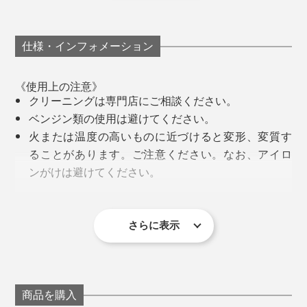
仕様・インフォメーション
《使用上の注意》
クリーニングは専門店にご相談ください。
ベンジン類の使用は避けてください。
火または温度の高いものに近づけると変形、変質す
ることがあります。ご注意ください。なお、アイロ
ンがけは避けてください。
とくに、ニット手袋と違って、手のカタチと動きにフィ
温度・湿度の低いところに保管してください。
裏地は、カシミヤ100%のニット地。フンワリした柔ら
ットする、立体的な縫製が必要な革手袋は、最初の型紙
金具が色落ちしたり、付属品がとれることがありま
かさに包まれます。
とサンプルづくりが重要です。
す。ご注意ください。
さらに表示
革以外の素材部分は、強い摩擦を加えるとピリング
手首のボタンホックを留めれば、ますます、手にフィッ
その作業を、ほぼ一人で担当してきた、クロダの“レジ
(毛玉)が発生しやすいのでご注意ください。
ト。『tet.』オリジナルデザインのボタンがアクセント
ェンド職人”が大島陸夫さん。これまでに、1000以上の
手袋装着後は、まず縦に引っ張って形を整えてくだ
に。
型紙をつくって、形にしてきたそうです。
さい。型崩れを防ぐ効果があり、長持ちします。
商品を購入