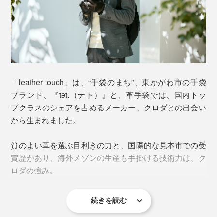
「leather touch」は、“手袋のまち”、東かがわ市の手袋
ブランド、『tet.（テト）』と、革手袋では、国内トッ
手の甲側には、最高級の羊革を使っていて、手の動きに
プクラスのシェアを占めるメーカー、クロダとの出会い
寄り添ってくれるような柔らかさ。
から生まれました。
手のひら側は、なんと、タッチパネル対応の羊革を採
質のよい革を選ぶ目利きの力と、国際的な見本市での受
用。
賞歴があり、海外メゾンの生産も手掛ける技術力は、ク
ロダの強み。
一見、ふつうのレザーに見えますが、スマホをスイスイ
操作できます。
続きを読む