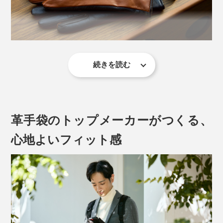
続きを読む
『tet.（テト）』の手袋のなかでも、2016年から販売が
続いている、ロングセラーです。
味わいが増す革素材と、伝統的なデザインの組み合わせ
革手袋のトップメーカーがつくる、
は、毎冬、愛用するのが楽しみになります。
心地よいフィット感