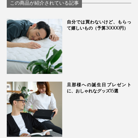
「USB式ヒーティン
働者が見つけた
リーウエア」｜
この商品が紹介されている記事
グパッド」｜INKO
的ヒーリング「
VENEX
リーストーンピ
ー」｜INATURA 
自分では買わないけど、もらっ
チュラ
て嬉しいもの（予算30000円）
一つひとつの技術の積み重ねから生まれた、“手袋のま
ち”からの贈り物。この冬、ぜひたくさん使ってくださ
い。プレゼントにも、ぜひどうぞ。
旦那様への誕生日プレゼント
に、おしゃれなグッズ15選