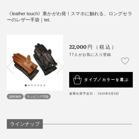
革は適度な油分を補給することが大事です。手で革
をなでたり、揉んだりする程度でも適度な油分を補
《leather touch》東かがわ発！スマホに触れる、ロングセラ
給できます。それでも表面がカサついてしまった場
ーのレザー手袋｜tet.
合は、薄く皮革クリームをつけてください。 皮革ク
リームとの相性、革の特性上、シミができる恐れが
ありますので、まずは目立たないところで試し塗り
22,000
円（税込）
をされることをおすすめします。
77人がお気に入り登録
※本製品は天然皮革を使用しております。現在の皮革染
色技術では、摩擦・水による多少の脱色は避けられませ
ん。濃色品の場合、使用上の摩擦により他のものへ色移
りする場合がありますのでご注意ください。
タイプ／カラーを選ぶ
《商品仕様》
クロダのレジェンド職人、大島陸夫さん。立体的な手袋の仕上がり、革や縫い代
倉庫出荷予定日： 2026年8月9日
送料無料
ラッピング可能
サイズ（アイテム寸法）：［MEN］（約）全長23.5×
の厚みから、数秒で逆算して、型紙を調整できる
手の甲幅10.5cm、はき口幅／約11cm［WOMEN］
サンプルを見て、数秒で、調整箇所と按配をジャッジで
（約）全長22.5×手の甲幅8.5cm、はき口幅／約9.5cm
きる、大島さんのスゴ技があって、手に心地よくフィッ
素材：表地／羊革、裏地／カシミヤ
ラインナップ
トする「leather touch」は完成しました。
製造国：日本