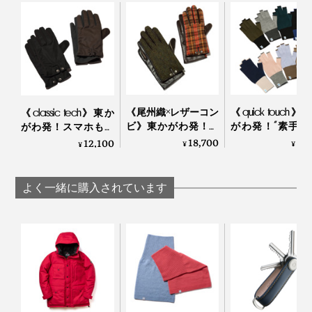
※全て人の手で縫製しているため、サイズには多少の個体差がございます。
あらかじめご了承ください。
《尾州織×レザーコン
《quick touch》
《classic tech》東か
ビ》東かがわ発！ス
がわ発！“素手”
がわ発！スマホも使
マホに触れるレザー
覚で動きやすい
える、タフでホット
18,700
6,
12,100
¥
¥
¥
とツイード生地の異
ったかウール手
な機能派グローブ｜
素材コンビ手袋｜tet.
tet.
tet.
よく一緒に購入されています
『tet.』オリジナルデザインの外箱つき
『tet.』を立ち上げた、東かがわ市出身の松下文（まつ
した・ふみ）さんは、
「手袋は、繊細な手仕事から生まれます。私たちは、モ