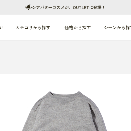
シアバターコスメが、OUTLETに登場！
!
カテゴリから探す
価格から探す
シーンから探
つめた〜い夏、どうぞ！
HEALTHY
家電
HOME
ファッション
- 3,000円
3,000円 - 5,000円
5,000円 - 10,000円
OP10
すべて
すべて
すべて
すべて
す
朝までぐっすり
リビング家電
居心地のいい空間
服
ひ
商品 (新着順)
本気で休む
キッチン家電
家事ルンルン
バッグ
ほ
覧
いつも清潔
美容・健康家電
食いしん坊クラブ
靴・靴下
や
じぶんメンテナンス
オーディオ家電
料理と団らん
レイングッズ
仕
め割引
おうちエクササイズ
ファッション／小物
レット
の他