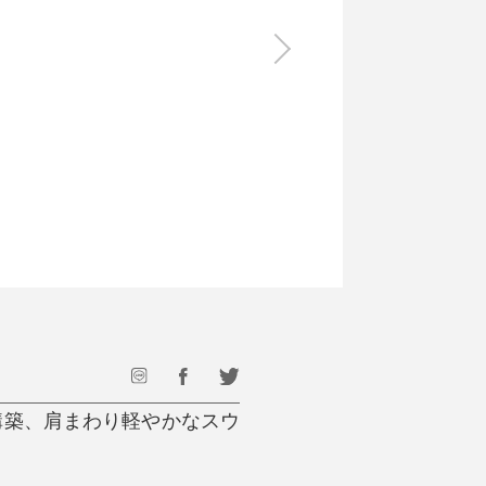
食料品
旅行・遊び
すべて
すべて
最後のひと口までキンキン
ドリンク
旅行
フード
アウトドア
旅行遊び／その他
構築、肩まわり軽やかなスウ