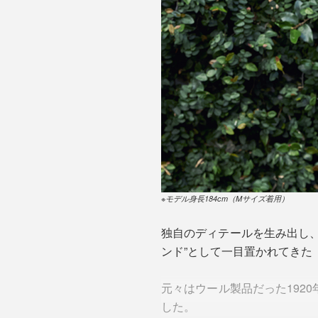
※モデル身長184cm（Mサイズ着用）
独自のディテールを生み出し
ンド”として一目置かれてきた『A.G.
元々はウール製品だった192
した。