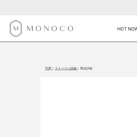
HOT NOW
新商品
CATEGORY
PRICE
SCENE
HOT NOW!
GIFTS
インテリア
1,000円未満
1,000円 
TOP
ストーリー詳細
商品詳細
今週のT
カテゴリから探す
価格から探す
シーンから探す
すべて
すべて
特別な贈りもの
家具
すべての
会話が弾む
収納
特集一
気のきく手土産
照明
毎日使ってね
インテリア雑貨
おまと
ベランダ・庭
アウト
インテリア／そ