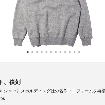
日用品
健康・美容
すべて
すべて
ひんやり今治タオル、生き返る〜
掃除・洗濯
肌・髪ケア
タオル
バスグッズ
スリッパ
ひんやりグッズ
防災用品
あったかグッズ
水筒
健康グッズ
日用品／その他
オーラルケア
ト、復刻
トボールシャツ》スポルディング社の名作ユニフォームを再
ros