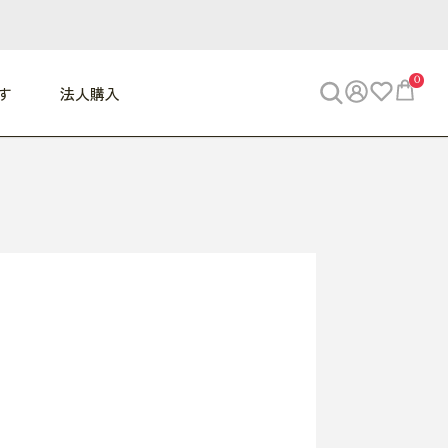
0
す
法人購入
WORK
ビジネス
ENJOY
寝具
10,000円 - 30,000円
30,000円以上
べて
すべて
すべて
すべて
らめきデスク
PC・スマホ関連
お出かけスパイス
敷き寝具
っと一息ふぅ
椅子・クッション
思い出トラベル
掛け寝具
っぱり清潔感
収納
外で過ごすって最高
パジャマ
事へGO
ビジネス／小物
好き・・にどっぷり
枕・小物