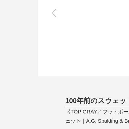
キッチン
すべて
調理家電
調理器具
食器
タオル・ふきん
キッチン雑貨
100年前のスウェッ
《TOP GRAY／フッ
ェット｜A.G. Spalding & B