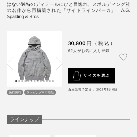
る代物ばかり。
はない独特のディテールにひと目惚れ、スポルディング社
の名作から再構築された「サイドラインパーカ」｜A.G.
Spalding & Bros
30,800
円（税込）
62人がお気に入り登録
サイズを選ぶ
倉庫出荷予定日： 2026年8月6日
送料無料
ラッピング不可商品
写真はスポルディング社のヴィンテージスウェット
入手した当時のスポルディングのカタログを読み込んで
ラインナップ
いくと、当時の価格で$7～12.5。リーバイスのデニムが
$4だったことを考えると、他にはないディテールで差別