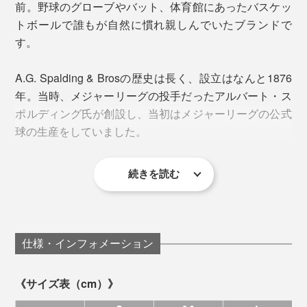
ハリがあって型崩れしにくいのに、しなやかな肌触り。
前。野球のグローブやバット、体育館にあったバスケッ
袖、裾のリブまで吊り編みのため、切り替えがなくどこ
トボールで誰もが自然に慣れ親しんでいたブランドで
写真は「WHITE」
までも肌当たりがやさしい。毎日着たくなるストレスの
す。
ない着心地です。
ボクシンググローブのような形をした「ハンドウォーマ
A.G. Spalding & Brosの歴史は長く、設立はなんと1876
ーポケット」。カンガルーポケットは他社製品でも見ら
年。当時、メジャーリーグの投手だったアルバート・ス
れますが、この形状はA.G. Spalding & Brosの専売特
ポルディング氏が創設し、当初はメジャーリーグの公式
許。
球の生産をしていました。
③ ネームタグ
続きを読む
1920年代のアメリカは、自家用車やラジオ、洗濯機、
冷蔵庫などの家電製品が普及し「黄金の20年代」と呼ば
れました。この時代に、スウェットという衣類も誕生。
仕様・インフォメーション
《サイズ表（cm）》
(左) ヴィンテージ、(右) 本品