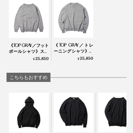
化を図っていたことが分かります。
《TOP GRAY／トレ
《TOP GRAY／フット
ーニングシャツ》腕
ボールシャツ》スポ
元をすっきりと見せ
ルディング社の名作
25,850
25,850
¥
¥
る独自のディテー
ユニフォームを再構
ル、スポルディング
築、肩まわり軽やか
社の名作から再構築
なスウェット｜A.G.
こちらもおすすめ
されたスウェット｜
Spalding & Bros
A.G. Spalding & Bros