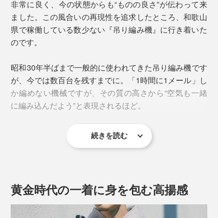
非常に良く、今の状態からも“ものの良さ”が伝わって来
秋から春までロングシーズン着られるよう、裏起毛スウ
れにくく、横から見た時のシルエットも美しい。
ました。この風合いの再現性を追求したところ、和歌山
ェットをシングルフェイス（一層）で仕立てた本品。独
県で稼働している数少ない『吊り編み機』に行き着いた
自のシルエットやディテールはそのままに、より軽やか
のです。
な着心地になりました。
昭和30年半ばまで一般的に使われてきた吊り編み機です
が、今では数百台を残すまでに。「1時間に1メール」し
か編めない機械ですが、その質の高さから“空気も一緒
に編み込んだよう”と表現されるほど。
続きを読む
黄金時代の一着に身を包む高揚感