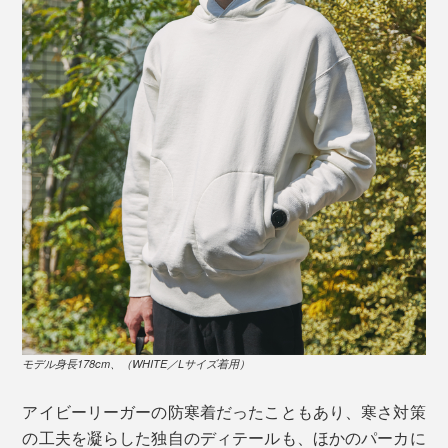
写真は、ダブルフェイス（２層）仕立ての「
サイドラインパーカ
」
1920年代にベンチウォーマージャケットとして開発さ
れたのが、本品の原型となった「サイドラインパー
カ」。A.G. Spalding & Brosの馬場氏がコレクターを訪
モデル身長178cm、（WHITE／Lサイズ着用）
ね歩き、一番状態が良く、意匠にインパクトのある一着
を交渉して取得した名作です。
アイビーリーガーの防寒着だったこともあり、寒さ対策
の工夫を凝らした独自のディテールも、ほかのパーカに