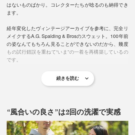
はないものばかり。コレクターたちが唸るのも納得でき
ます。
経年変化したヴィンテージアーカイブを参考に、完全リ
メイクするA.G. Spalding & Brosのスウェット。100年前
の姿なんてもちろん見ることができないのだから、幾度
もの試行錯誤を重ねて“いま”の一着を再構築しているの
です。
続きを読む
① クロスネック
ヴィンテージ・サイドラインパーカ（1920年製）
当時のアイビーリーガーたちはこのパーカを羽織り、体
“風合いの良さ”は2回の洗濯で実感
を温めながら出番を待っていたのでしょうか。当時の光
景を想像するだけで、ワクワクしてきますね。