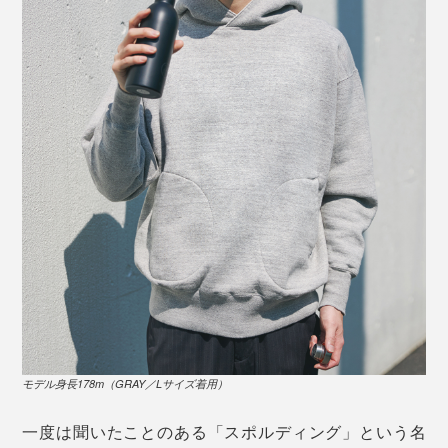
モデル身長178cm、（WHITE／Lサイズ着用）
② ハンドウォーマーポケット
本品の裏地は肌触りが心地いい、ふわっふわの起毛
大量生産されたそれとは比べものにならないほど、独特
の風合いに仕上がります。“2回洗濯”すると分かるのです
が、着込むほどにやわらかなタッチになっていくように
モデル身長178m（GRAY／Lサイズ着用）
感じました。
一度は聞いたことのある「スポルディング」という名