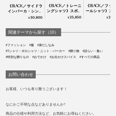
1937～1938 FALL & WINTER CATALOG
《BLACK／トレーニ
《BLACK／フッ
《BLACK／サイドラ
ングシャツ》スポル
ールシャツ》ス
インパーカ・シング
また、アイビーリーグの大学名や個人名が胸に印刷され
ディング社の名作か
ディング社の名
ル》スポルディング
25,850
25,
30,800
¥
¥
¥
ら、現存していない
ら、現存してい
社の名作から、現存
ていることから、スウェットが誕生し始めた頃は、ゆと
「ブラック」を
「ブラック」
していない「ブラッ
りのあるアイビーリーグの学生たちに支持されていたこ
Made in Japanで｜
Made in Japan
ク」をMade in Japan
関連テーマから探す（10）
とが想像できます。
A.G. Spalding & Bros
A.G. Spalding & Br
で｜A.G. Spalding &
Bros
#ファッション
#服
#身だしなみ
#Tシャツ・ポロシャツ・ニット・パーカー
#贈り物
#語らい・集い
#特別な贈りもの
#おでかけ
#お出かけスパイス
#すべての商品
お問い合わせ
お客様、いつも有り難うございます！
なにかご不明な点などありませんか?
商品の仕様や利用方法など、お気軽にお尋ねください。