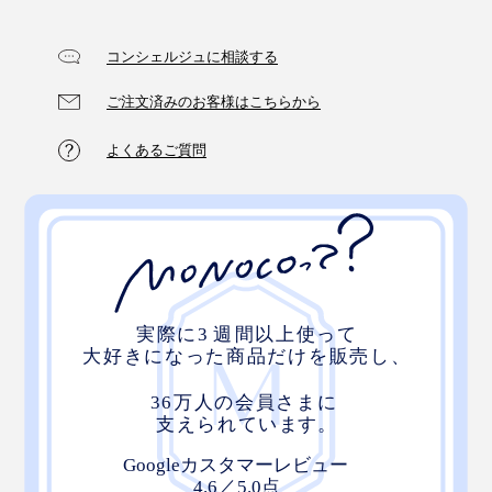
コンシェルジュに相談する
ご注文済みのお客様はこちらから
よくあるご質問
アイビーリーグ各大学の三角旗（1924 FALL & WINTER CATALOG）
このパーカを着ていると、100年前のアイビーリーグの
学生になったような不思議な感覚に。あの頃に思いを馳
せながら、時代を超えた一着に身を包む高揚感を味わっ
てみてはいかがでしょう。