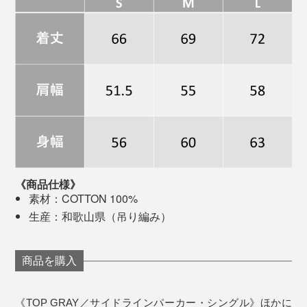
腰元のリブ上に配されたネームタグも、当時のロゴを忠
実にデザイン。この数字フォントを再現するのに苦労し
リブ部分もサイドの切り替えがない吊り編み仕上げ。写真は「WHITE」
たのだとか。「MADE IN JAPAN」の文字が輝いていま
す。
ゆっくり時間をかけて編まれたスウェットは、じっくり
と時間をかけて味が深まっていきます。厚めのヘビーウ
ェイト（13oz）に仕上げた丈夫な生地なので、安心して
エイジングも楽しめます。
《商品仕様》
素材：COTTON 100%
1937～1938 FALL & WINTER CATALOG
生産：和歌山県（吊り編み）
ヴィンテージスウェットは根強いファンが多いため、高
商品を購入
値で取引されていますが、その中でも特に人気なのが
A.G. Spalding & Bros製のものと言われています。1920
年代のヴィンテージともなると、悠に30万円は超えてく
《TOP GRAY／サイドラインパーカー・シングル》ほかに