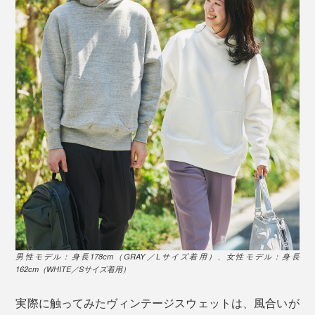
フードの首元が重なる「クロスネック」。これは、首元
から風が入らないよう配慮されたデザインなのでしょう
か。今では珍しいディテールです。ロックミシンで縫製
男性モデル：身長178cm（GRAY／Lサイズ着用）、女性モデル：身長
されたフチも当時のまま。
162cm（WHITE／Sサイズ着用）
モデル身長178cm（GRAY／Lサイズ着用）
実際に触ってみたヴィンテージスウェットは、風合いが
フードのみダブルフェイス（二層）仕立てのため形が崩