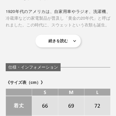
1920年代のアメリカは、自家用車やラジオ、洗濯機、
冷蔵庫などの家電製品が普及し「黄金の20年代」と呼ば
れました。この時代に、スウェットという衣類も誕生。
続きを読む
首から肩にかけて伸縮性のあるリブを設け、肩まわりの
運動性を高めたディテール。
フットボールという激しいスポーツ用ウエアが原型なだ
仕様・インフォメーション
けに、軽やかに動きまわれる一着に。
本品の裏地は、肌触りが心地いい、ふわっふわの起毛
《サイズ表（cm）》
●脇下ガゼット
大量生産されたそれとは比べものにならないほど、心地
いい肌触りは、“2回洗濯”すると違いが分かるはず。洗う
ほど、着込むほど、やわらかく馴染みます。