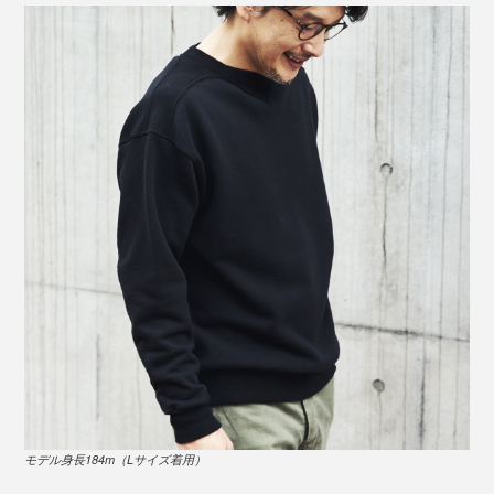
男性モデル：身長184cm(Lサイズ着用）
染色は、布上で化学反応を起こして色を定着させる「反
応染め」。
伸縮性のあるガゼット（汗止め）を脇下に施し、運動性を高めている。※ヴィンテ
ージ・フットボールシャツ（1920年代後半）
生地のセルロースという主成分に直接反応させて染色す
ることで、粒子の細かい染料が繊維の中まで均一にしっ
ナス紺
のボディにマスタードのリブを配した当時
（※1）
かりと染み込み、風合いを残したまま鮮やかに発色させ
の一着は、1930年代にカタログの表紙を飾りました。
るのが特徴です。
モデル身長184m（Lサイズ着用）
経年変化したヴィンテージアーカイブから読み解くスウ