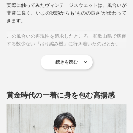
ェットの名作。もちろん、その100年前の姿なんて誰も
実際に触ってみたヴィンテージスウェットは、風合いが
見ることができないのだから、幾度もの試行錯誤と考察
非常に良く、いまの状態からも“ものの良さ”が伝わって
を重ねて、“いま”の一着へと辿り着きました。
きます。
この風合いの再現性を追求したところ、和歌山県で稼働
する数少ない『吊り編み機』に行き着いたのだとか。
続きを読む
黄金時代の一着に身を包む高揚感
洗濯しても色褪せしにくいので、末永く楽しめる一着に
なりそうです。