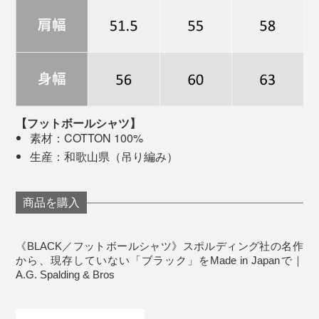
1937〜1938 FALL & WINTER CATALOG
ヴィンテージスウェットは根強いファンが多いため、高
【フットボールシャツ】
値で取引されていますが、その中でも特に人気なのが
素材：COTTON 100%
A.G. Spalding & Bros製のものと言われています。1920
生産：和歌山県（吊り編み）
年代のヴィンテージともなると、悠に30万円は超えてく
脇下に伸縮性のあるガゼット（汗止め）が施され、腕の
る代物ばかり。
上げ下げも快適。こちらもヴィンテージから再現したデ
商品を購入
ィテール。
袖や裾のリブ部分もサイドの切り替えがない吊り編み仕上げ
《BLACK／フットボールシャツ》スポルディング社の名作
●ネームタグ
から、現存していない「ブラック」をMade in Japanで｜
ハリがあって型崩れしにくいのに、しなやかな肌触り。
A.G. Spalding & Bros
袖、裾のリブまで吊り編みのため、切り替えがなくどこ
までも肌当たりがやさしい。毎日着たくなるストレスの