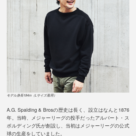
「ブラック」は、着脱しやすいクルーネック仕様 ※
モデル身長184m（Lサイズ着
用）
工夫を凝らした独自のディテールも、ほかのスウェット
吊り編み機は、1900年代初期にヨーロッパから伝えら
にはないものばかり。コレクターたちが唸るのも納得で
れた旧式編み機で、昭和30年半ばまで一般的に使われて
きます。
きましたが、いまでは数百台を残すまでに。
1台の編み機で、「1時間に1メール、1日7着分」のスウ
●肩まわりのリブ
ェット生地しか編めません。生産効率は悪くても、ゆっ
くりと丹念に編み上げることで、手編みのようなふっく
らとした風合いが生まれます。
モデル身長184m（Lサイズ着用）
A.G. Spalding & Brosの歴史は長く、設立はなんと1876
その質の高さは“空気も一緒に編み込んだよう”と表現さ
年。当時、メジャーリーグの投手だったアルバート・ス
れるほど。
ポルディング氏が創設し、当初はメジャーリーグの公式
球の生産をしていました。