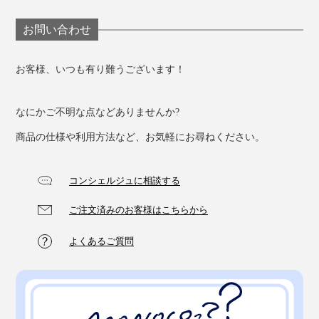
ビーリーグの学生になったような不思議な感覚に。あの
頃に思いを馳せながら、時代を超えた一着に身を包む高
お問い合わせ
揚感を味わってみてはいかがでしょう。
お客様、いつも有り難うございます！
なにかご不明な点などありませんか?
商品の仕様や利用方法など、お気軽にお尋ねください。
コンシェルジュに相談する
ご注文済みのお客様はこちらから
よくあるご質問