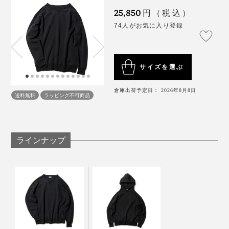
ない着心地です。
25,850
円（税込）
74人がお気に入り登録
写真はスポルディング社のヴィンテージスウェット
サイズを選ぶ
(左) ヴィンテージ、(右) 本品
入手した当時のスポルディングのカタログを読み込んで
倉庫出荷予定日： 2026年8月8日
腰元のリブ上に配されたネームタグも、当時のロゴを忠
送料無料
ラッピング不可商品
いくと、当時の価格で$7〜12.5。リーバイスのデニムが
実にしたデザイン。この数字フォントを再現するのに苦
$4だったことを考えると、他にはないディテールで差別
労したのだとか。「MADE IN JAPAN」の文字が輝いて
化を図っていたことが分かります。
います。
ラインナップ
（※1）ヴィンテージカラー特有の色として人気の高い「ナス紺」は、紺色
（ネイビー）が退色して、ナスのような紫になった経年変化の色。