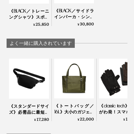
女性モデル：身長162cm（Sサイズ着用）
《BLACK／サイドラ
《BLACK／トレーニ
インパーカ・シング
ングシャツ》スポル
ゆっくり時間をかけて編まれたスウェットは、じっくり
ル》スポルディング
ディング社の名作か
30,800
25,850
¥
¥
と時間をかけて味が深まっていきます。厚めのヘビーウ
社の名作から、現存
ら、現存していない
ェイト（13oz）に仕上げた丈夫な生地なので、安心して
していない「ブラッ
「ブラック」を
ク」をMade in
Made in Japanで｜
エイジングも楽しめます。
よく一緒に購入されています
Japanで｜A.G.
A.G. Spalding & Bros
Spalding & Bros
1937〜1938 FALL & WINTER CATALOG
また、アイビーリーグの大学名や個人名が胸に印刷され
ていることから、スウェットが誕生し始めた頃は、ゆと
《トートバッグ／
《classic tech》
《スタンダードサイ
りのあるアイビーリーグの学生たちに支持されていたこ
16L》大小のガジェッ
がわ発！スマホ
ズ》必需品に最短ア
とが想像できます。
トに住所が決まる、
える、タフでホ
クセス、誰でも整理
22,000
12,
17,280
¥
¥
¥
自立するトートバッ
な機能派グロー
上手になれる「スリ
グ｜Orbitkey
tet.
ングバッグ」｜