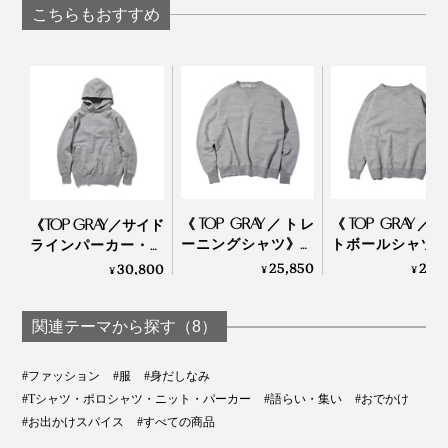
Orbitkey
こちらもおすすめ
《TOP GRAY／トレ
《TOP GRAY／
《TOP GRAY／サイド
ーニングシャツ》腕
トボールシャツ
ラインパーカー・シ
元をすっきりと見せ
ポルディング社
ングル》ほかにはな
25,850
25,
30,800
¥
¥
¥
る独自のディテー
作ユニフォーム
い独特のディテール
ル、スポルディング
構築、肩まわり
にひと目惚れ、スポ
社の名作から再構築
かなスウェット
ルディング社の名作
関連テーマから探す（8）
されたスウェット｜
A.G. Spalding & Br
から再構築された
A.G. Spalding & Bros
「サイドラインパー
#ファッション
#服
#身だしなみ
カ」｜A.G. Spalding
アイビーリーグ各大学の三角旗（1924 FALL & WINTER CATALOG）
#Tシャツ・ポロシャツ・ニット・パーカー
#語らい・集い
#おでかけ
& Bros
#お出かけスパイス
#すべての商品
このフットボールシャツを着ていると、100年前のアイ