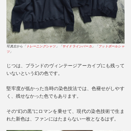
写真左から「
トレーニングシャツ
」「
サイドラインパーカ
」「
フットボールシャ
ツ
」
じつは、ブランドのヴィンテージアーカイブにも残って
いないという幻の色です。
堅牢度が低かった当時の染色技法では、色褪せがしやす
く、残せなかった色でもあります。
その“幻の黒”にロマンを乗せて、現代の染色技術で生ま
れた新色は、ファンにはたまらない一枚となるはず。