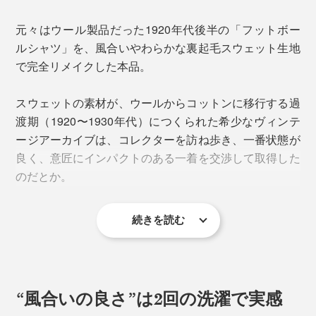
さらに、化学薬品を使わない当時の染色技法は、堅牢度
元々はウール製品だった1920年代後半の「フットボー
が低く、色褪せしやすかったため、特に希少な黒が残ら
ルシャツ」を、風合いやわらかな裏起毛スウェット生地
なかったのだとか。
で完全リメイクした本品。
幻だった「ブラック」を、いまの染色技術で100年後に
スウェットの素材が、ウールからコットンに移行する過
残したい……。そんなロマンとともに、新色は生まれま
渡期（1920〜1930年代）につくられた希少なヴィンテ
した。
ージアーカイブは、コレクターを訪ね歩き、一番状態が
良く、意匠にインパクトのある一着を交渉して取得した
のだとか。
続きを読む
“風合いの良さ”は2回の洗濯で実感